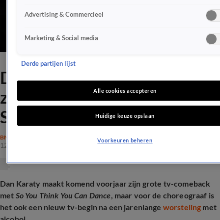
Advertising & Commercieel
Marketing & Social media
Derde partijen lijst
Dan Karaty over leven
zonder drank en terugkeer
Alle cookies accepteren
SYTYCD
Huidige keuze opslaan
BN'ERS
Voorkeuren beheren
12 dec 2025, 21:19
Dan Karaty maakt komend voorjaar zijn grote tv-comeback
met
So You Think You Can Dance
, maar voor de choreograaf is
het ook een nieuw tv-begin na een jarenlange
worsteling
met
alcohol.