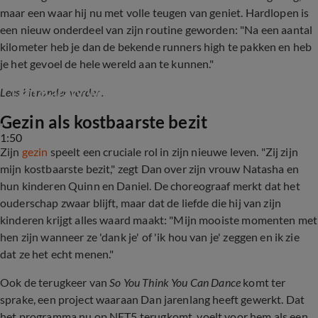
maar een waar hij nu met volle teugen van geniet. Hardlopen is
een nieuw onderdeel van zijn routine geworden: "Na een aantal
kilometer heb je dan de bekende runners high te pakken en heb
je het gevoel de hele wereld aan te kunnen."
Dan Karaty was 25 jaar alcoholist
Lees hieronder verder...
Gezin als kostbaarste bezit
1:50
Zijn
gezin
speelt een cruciale rol in zijn nieuwe leven. "Zij zijn
mijn kostbaarste bezit," zegt Dan over zijn vrouw Natasha en
hun kinderen Quinn en Daniel. De choreograaf merkt dat het
ouderschap zwaar blijft, maar dat de liefde die hij van zijn
kinderen krijgt alles waard maakt: "Mijn mooiste momenten met
hen zijn wanneer ze 'dank je' of 'ik hou van je' zeggen en ik zie
dat ze het echt menen."
Ook de terugkeer van
So You Think You Can Dance
komt ter
sprake, een project waaraan Dan jarenlang heeft gewerkt. Dat
het programma nu op NET5 terugkomt, voelt voor hem als een