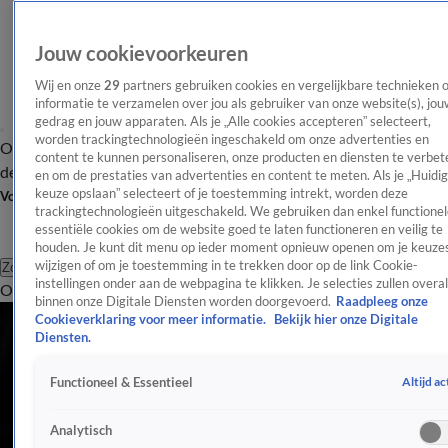
Jouw cookievoorkeuren
Wij en onze
29
partners gebruiken cookies en vergelijkbare technieken 
informatie te verzamelen over jou als gebruiker van onze website(s), jou
gedrag en jouw apparaten. Als je „Alle cookies accepteren” selecteert,
worden trackingtechnologieën ingeschakeld om onze advertenties en
Overzicht
Afleveringen
Tip
Entertainment
BN'ers
TV
Crime
Algemeen
content te kunnen personaliseren, onze producten en diensten te verbet
de redactie
Nieuwsbrief
en om de prestaties van advertenties en content te meten. Als je „Huidi
keuze opslaan” selecteert of je toestemming intrekt, worden deze
Volg Shownieuws
trackingtechnologieën uitgeschakeld. We gebruiken dan enkel functionel
essentiële cookies om de website goed te laten functioneren en veilig te
houden. Je kunt dit menu op ieder moment opnieuw openen om je keuzes
wijzigen of om je toestemming in te trekken door op de link Cookie-
Zoeken
instellingen onder aan de webpagina te klikken. Je selecties zullen overal
Overzicht
Entertainment
Spraakmakend
Reality
Crime
Video's
Afl
binnen onze Digitale Diensten worden doorgevoerd.
Raadpleeg onze
Cookieverklaring voor meer informatie.
Bekijk hier onze Digitale
Diensten.
Altijd ac
Functioneel & Essentieel
Analytisch