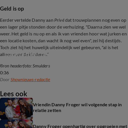
Geld is op
Eerder vertelde Danny aan
Privé
dat trouwplannen nog even op
een lager pitje stonden door de verhuizing. "Daarna zien we wel
weer. Het geld is nu op en als ik van vrienden hoor wat jurken en
een locatie kosten, dan wacht ik nog wel even", zei hij destijds.
Toch ziet hij het huwelijk uiteindelijk wel gebeuren, "al is het
Danny Froger heeft nieuw huis gekocht
alleen voor de kinderen."
Bron headerfoto: Smulders
0:36
Door
Shownieuws-redactie
Lees ook
Vriendin Danny Froger wil volgende stap in
relatie zetten
Danny Froger openhartig over opgroeien met