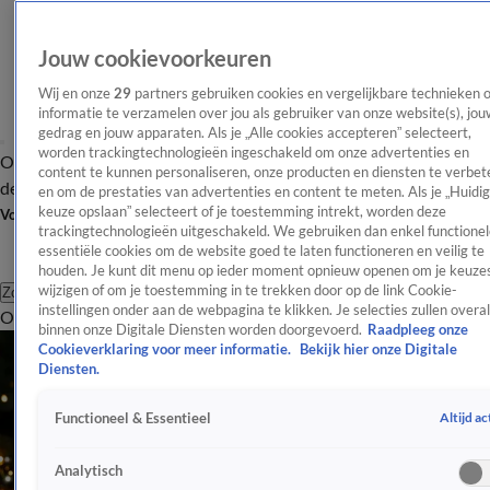
Jouw cookievoorkeuren
Wij en onze
29
partners gebruiken cookies en vergelijkbare technieken 
informatie te verzamelen over jou als gebruiker van onze website(s), jou
gedrag en jouw apparaten. Als je „Alle cookies accepteren” selecteert,
worden trackingtechnologieën ingeschakeld om onze advertenties en
Overzicht
Afleveringen
Tip
Entertainment
BN'ers
TV
Crime
Algemeen
content te kunnen personaliseren, onze producten en diensten te verbet
de redactie
Nieuwsbrief
en om de prestaties van advertenties en content te meten. Als je „Huidi
keuze opslaan” selecteert of je toestemming intrekt, worden deze
Volg Shownieuws
trackingtechnologieën uitgeschakeld. We gebruiken dan enkel functionel
essentiële cookies om de website goed te laten functioneren en veilig te
houden. Je kunt dit menu op ieder moment opnieuw openen om je keuzes
wijzigen of om je toestemming in te trekken door op de link Cookie-
Zoeken
instellingen onder aan de webpagina te klikken. Je selecties zullen overal
Overzicht
Entertainment
Spraakmakend
Reality
Crime
Video's
Afl
binnen onze Digitale Diensten worden doorgevoerd.
Raadpleeg onze
Cookieverklaring voor meer informatie.
Bekijk hier onze Digitale
Diensten.
Altijd ac
Functioneel & Essentieel
Analytisch