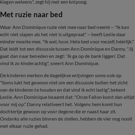
klagen weleens", zegt hij met een knipoog.
Met ruzie naar bed
Waar Ann Dominique ruzie niet mee naar bed neemt – "Ik kan
echt niet slapen als het niet is uitgepraat" – heeft Leslie daar
minder moeite mee. "Ik wel, hoor. Hele bed voor mezelf, héérlijk."
Dat leidt tot een discussie tussen Ann Dominique en Danny. "Jij
gaat dan naar beneden en zegt: 'Ik ga op de bank liggen'. Dat
vind ik zo kinderachtig", sneert Ann Dominique.
De kinderen merken de dagelijkse wrijvingen soms ook op.
"Soms lukt het gewoon niet om een discussie buiten het zicht
van de kinderen te houden en dat vind ik echt lastig", bekent
Leslie. Ann Dominique beaamt dat: "Onze Fallon komt dan altijd
voor mij op." Danny relativeert het. Volgens hem komt hun
dochtertje gewoon op voor degene die er naast haar zit.
Ondanks alle ruzies binnen de stellen, hebben de vier nog nooit
met elkaar ruzie gehad.
Ann-Dominique en Danny Froger over hun 