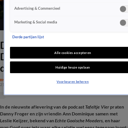
Advertising & Commercieel
Marketing & Social media
Derde partijen lijst
Danny Froger en Ann
Dominique bekennen: 'Elke
Alle cookies accepteren
dag ruzie'
Huidige keuze opslaan
BN'ERS
Voorkeuren beheren
21 nov 2025, 09:12
In de nieuwste aflevering van de podcast
Tafeltje Vier
praten
Danny Froger en zijn vriendin Ann Dominique samen met
Leslie Keijzer, bekend van
Echte Gooische Moeders
, en haar
man Goof over iets waar elke relatie wel eens tegenaan loopt: