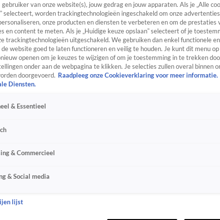
s gebruiker van onze website(s), jouw gedrag en jouw apparaten. Als je „Alle co
” selecteert, worden trackingtechnologieën ingeschakeld om onze advertenties
personaliseren, onze producten en diensten te verbeteren en om de prestaties 
s en content te meten. Als je „Huidige keuze opslaan” selecteert of je toestemm
e trackingtechnologieën uitgeschakeld. We gebruiken dan enkel functionele en
de website goed te laten functioneren en veilig te houden. Je kunt dit menu op
ieuw openen om je keuzes te wijzigen of om je toestemming in te trekken door
ellingen onder aan de webpagina te klikken. Je selecties zullen overal binnen o
orden doorgevoerd.
Raadpleeg onze Cookieverklaring voor meer informatie.
ale Diensten.
eel & Essentieel
sch
sing & Commercieel
ng & Social media
jen lijst