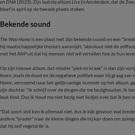
en
DNA
(2023). Zijn laatste album
Live In Amsterdam
, dat de Ze
bleef in april op de tweede plaats steken.
Bekende sound
The Way Home
is een plaat met zijn bekende sound en een "bre
hij maatschappelijke thema's aansnijdt, "absoluut niet de zelfhul
met het
ANP
uit dat hij mensen niet wil vertellen hoe ze hun lev
Op zijn nieuwe album, dat minder "piek en kraak" is dan zijn vori
leven, zoals de dood en de negatieve politiek waar hij graag van 
Home
, vernoemd naar het gelijknamige nummer op het album, g
zijn dochter. "Ik schrijf over de dingen die me bezighouden. Ik 
leuk kind. Dus ik houd me niet bezig met liedjes over dat ik ben v
"Dat soort shit ken ik allemaal niet, dus ik kijk gewoon wat brede
andere "breder" naar de kleine dingen die hij kan doen om zuinig
dat hij zelf vegetariër is.