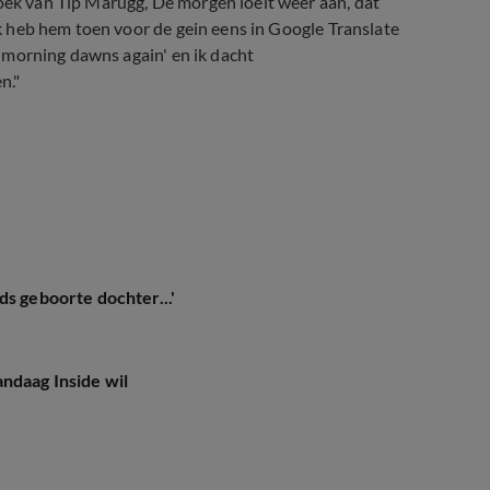
boek van Tip Marugg, De morgen loeit weer aan, dat
 Ik heb hem toen voor de gein eens in Google Translate
he morning dawns again' en ik dacht
n."
ou’re Not Here Now) (Radio 538)
ds geboorte dochter...'
ndaag Inside wil