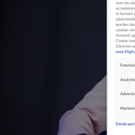
over jou al
accepteren
te kunnen 
advertentie
worden dez
cookies om 
moment opn
Cookie-inst
Diensten w
onze Digit
Function
Analyti
Adverti
Marketi
Derde parti