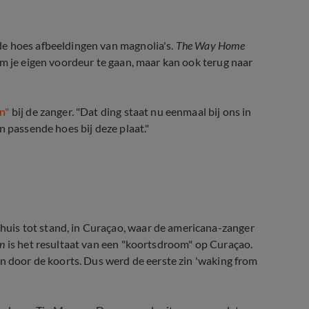
de hoes afbeeldingen van magnolia's.
The Way Home
om je eigen voordeur te gaan, maar kan ook terug naar
n"
bij de zanger. "Dat ding staat nu eenmaal bij ons in
n passende hoes bij deze plaat."
rière tot nu toe: ‘Het is absurd’ 
uis tot stand, in Curaçao, waar de americana-zanger
in
is het resultaat van een "koortsdroom" op Curaçao.
an door de koorts. Dus werd de eerste zin 'waking from