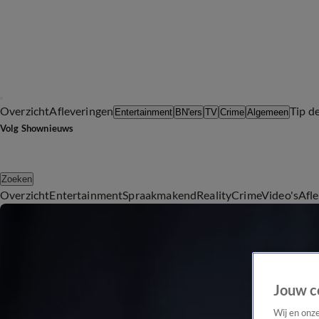
Overzicht
Afleveringen
Tip d
Entertainment
BN'ers
TV
Crime
Algemeen
Volg Shownieuws
Zoeken
Overzicht
Entertainment
Spraakmakend
Reality
Crime
Video's
Afl
Jouw c
Wij en onz