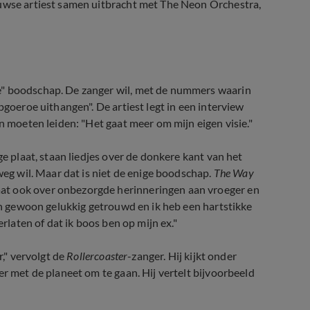
euwse artiest samen uitbracht met The Neon Orchestra,
de" boodschap. De zanger wil, met de nummers waarin
pgoeroe uithangen". De artiest legt in een interview
en moeten leiden: "Het gaat meer om mijn eigen visie."
ge plaat, staan liedjes over de donkere kant van het
weg wil. Maar dat is niet de enige boodschap.
The Way
aat ook over onbezorgde herinneringen aan vroeger en
ben gewoon gelukkig getrouwd en ik heb een hartstikke
erlaten of dat ik boos ben op mijn ex."
r," vervolgt de
Rollercoaster
-zanger. Hij kijkt onder
er met de planeet om te gaan. Hij vertelt bijvoorbeeld