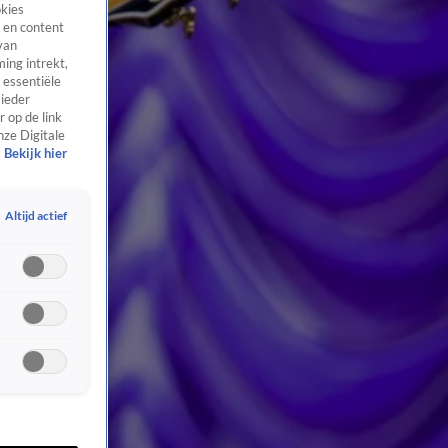
okies
 en content
van
ing intrekt,
 essentiële
 ieder
 op de link
nze Digitale
Bekijk hier
Altijd actief