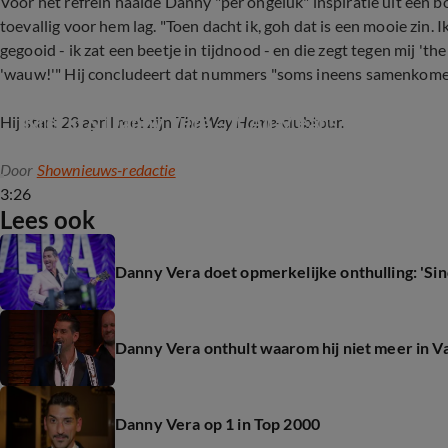
Voor het refrein haalde Danny "per ongeluk" inspiratie uit een 
toevallig voor hem lag. "Toen dacht ik, goh dat is een mooie zin.
gegooid - ik zat een beetje in tijdnood - en die zegt tegen mij 't
'wauw!'" Hij concludeert dat nummers "soms ineens samenkome
Krezip & Danny Vera – It All Means Nothing (Y
Hij start 23 april met zijn
The Way Home
-clubtour.
Door
Shownieuws-redactie
3:26
Lees ook
Danny Vera doet opmerkelijke onthulling: 'Sin
Danny Vera onthult waarom hij niet meer in Va
Danny Vera op 1 in Top 2000