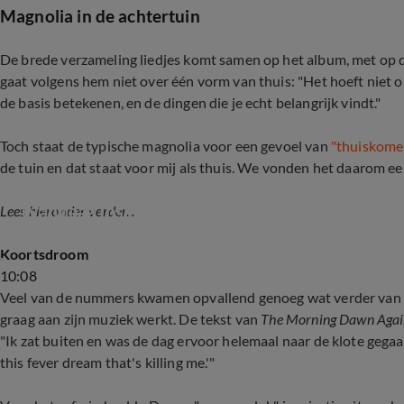
Magnolia in de achtertuin
De brede verzameling liedjes komt samen op het album, met op 
gaat volgens hem niet over één vorm van thuis: "Het hoeft niet 
de basis betekenen, en de dingen die je echt belangrijk vindt."
Toch staat de typische magnolia voor een gevoel van
"thuiskome
de tuin en dat staat voor mij als thuis. We vonden het daarom ee
Danny Vera blikt In de Wandelgangen terug op car
(Vandaag Inside)
Lees hieronder verder...
Koortsdroom
10:08
Veel van de nummers kwamen opvallend genoeg wat verder van h
graag aan zijn muziek werkt. De tekst van
The Morning Dawn Aga
"Ik zat buiten en was de dag ervoor helemaal naar de klote gega
this fever dream that's killing me.'"