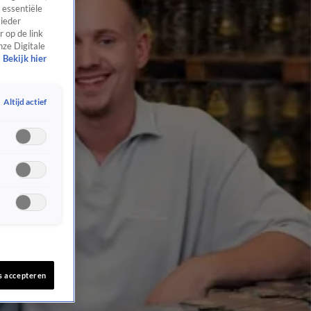
 essentiële
 ieder
 op de link
nze Digitale
Bekijk hier
Altijd actief
s accepteren