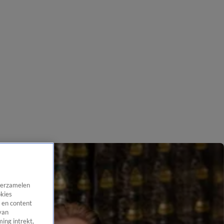
 verzamelen
okies
 en content
van
ing intrekt,