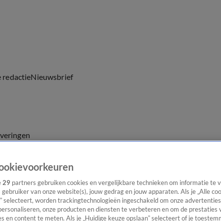
e redactie
Nieuwsbrief
everingen
ookievoorkeuren
e
29
partners gebruiken cookies en vergelijkbare technieken om informatie te
s gebruiker van onze website(s), jouw gedrag en jouw apparaten. Als je „Alle co
” selecteert, worden trackingtechnologieën ingeschakeld om onze advertenties
personaliseren, onze producten en diensten te verbeteren en om de prestaties 
s en content te meten. Als je „Huidige keuze opslaan” selecteert of je toestemm