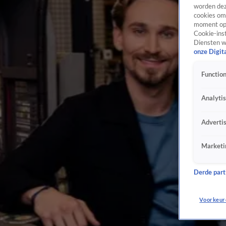
worden dez
cookies om 
moment opn
Cookie-inst
Diensten w
onze Digit
Function
Analyti
Adverti
Marketi
Derde parti
Voorkeur