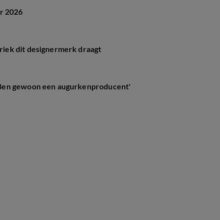
er 2026
iek dit designermerk draagt
'Ben gewoon een augurkenproducent'