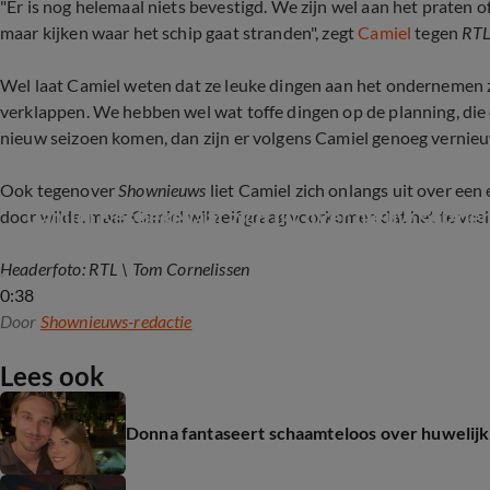
"Er is nog helemaal niets bevestigd. We zijn wel aan het praten o
maar kijken waar het schip gaat stranden", zegt
Camiel
tegen
RTL
Wel laat Camiel weten dat ze leuke dingen aan het ondernemen zij
verklappen. We hebben wel wat toffe dingen op de planning, die o
nieuw seizoen komen, dan zijn er volgens Camiel genoeg vernieu
Ook tegenover
Shownieuws
liet Camiel zich onlangs uit over een
Camiel Kesbeke laat zich uit over nieuw seizo
door wilde, maar Camiel wil zelf graag voorkomen dat het te veel
Headerfoto: RTL \ Tom Cornelissen
0:38
Door
Shownieuws-redactie
Lees ook
Donna fantaseert schaamteloos over huwelij