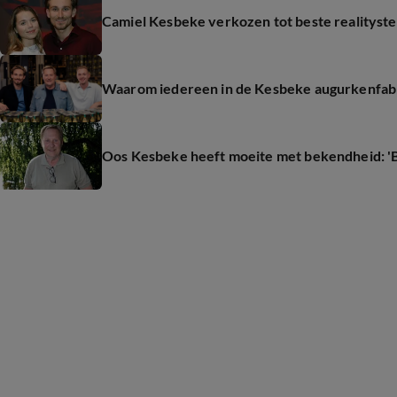
Camiel Kesbeke verkozen tot beste realityst
Waarom iedereen in de Kesbeke augurkenfabr
Oos Kesbeke heeft moeite met bekendheid: 