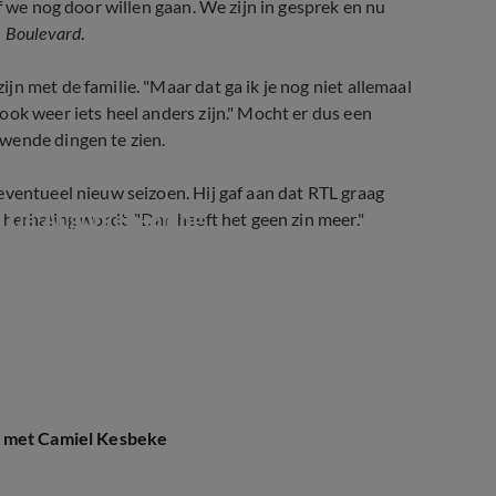
f we nog door willen gaan. We zijn in gesprek en nu
 Boulevard
.
n met de familie. "Maar dat ga ik je nog niet allemaal
ok weer iets heel anders zijn." Mocht er dus een
wende dingen te zien.
 eventueel nieuw seizoen. Hij gaf aan dat RTL graag
en De Augurkenkoning
 herhaling wordt. "Dan heeft het geen zin meer."
k met Camiel Kesbeke