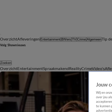
Overzicht
Afleveringen
Tip d
Entertainment
BN'ers
TV
Crime
Algemeen
Volg Shownieuws
Zoeken
Overzicht
Entertainment
Spraakmakend
Reality
Crime
Video's
Afl
Jouw c
Wij en onz
over jou al
accepteren
te kunnen 
advertentie