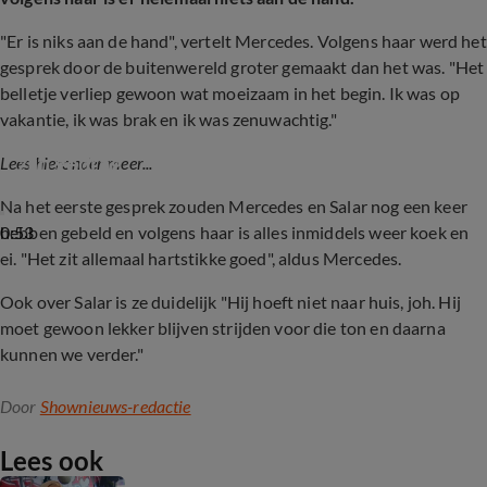
"Er is niks aan de hand", vertelt Mercedes. Volgens haar werd het
gesprek door de buitenwereld groter gemaakt dan het was. "Het
belletje verliep gewoon wat moeizaam in het begin. Ik was op
vakantie, ik was brak en ik was zenuwachtig."
Mercedes over waarom ze Salar aansprak op 
zijn gedrag
Lees hieronder meer...
Na het eerste gesprek zouden Mercedes en Salar nog een keer
0:53
hebben gebeld en volgens haar is alles inmiddels weer koek en
ei. "Het zit allemaal hartstikke goed", aldus Mercedes.
Ook over Salar is ze duidelijk "Hij hoeft niet naar huis, joh. Hij
moet gewoon lekker blijven strijden voor die ton en daarna
kunnen we verder."
Door
Shownieuws-redactie
Lees ook