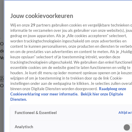
Jouw cookievoorkeuren
Wij en onze
29
partners gebruiken cookies en vergelijkbare technieken 
informatie te verzamelen over jou als gebruiker van onze website(s), jou
gedrag en jouw apparaten. Als je „Alle cookies accepteren” selecteert,
worden trackingtechnologieën ingeschakeld om onze advertenties en
Overzicht
Afleveringen
Tip
Entertainment
BN'ers
TV
Crime
Algemeen
content te kunnen personaliseren, onze producten en diensten te verbet
de redactie
Nieuwsbrief
en om de prestaties van advertenties en content te meten. Als je „Huidi
keuze opslaan” selecteert of je toestemming intrekt, worden deze
Volg Shownieuws
trackingtechnologieën uitgeschakeld. We gebruiken dan enkel functionel
essentiële cookies om de website goed te laten functioneren en veilig te
houden. Je kunt dit menu op ieder moment opnieuw openen om je keuzes
wijzigen of om je toestemming in te trekken door op de link Cookie-
Zoeken
instellingen onder aan de webpagina te klikken. Je selecties zullen overal
Overzicht
Entertainment
Spraakmakend
Reality
Crime
Video's
Afl
binnen onze Digitale Diensten worden doorgevoerd.
Raadpleeg onze
Cookieverklaring voor meer informatie.
Bekijk hier onze Digitale
Diensten.
Altijd ac
Functioneel & Essentieel
Analytisch