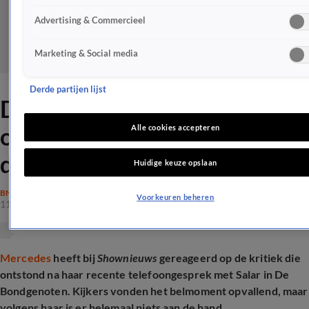
Advertising & Commercieel
Marketing & Social media
Derde partijen lijst
De Bondgenoten-Mercedes
over ophef: 'Groter gemaakt
Alle cookies accepteren
dan het was'
Huidige keuze opslaan
BN'ERS
Voorkeuren beheren
11 apr 2026, 20:26
Mercedes
heeft bij
Shownieuws
gereageerd op de kritiek die
ontstond na haar recente telefoongesprek met Salar in De
Bondgenoten. Kijkers vonden het belmoment opvallend, maar
volgens haar is er helemaal niets aan de hand.