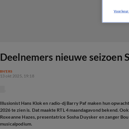
Voorkeur
Deelnemers nieuwe seizoen S
BN'ERS
13 okt 2025, 19:18
Illusionist Hans Klok en radio-dj Barry Paf maken hun opwacht
2026 te zien is. Dat maakte RTL 4 maandagavond bekend. Oo
Roxeanne Hazes, presentatrice Sosha Duysker en zanger Bouk
musicalpodium.