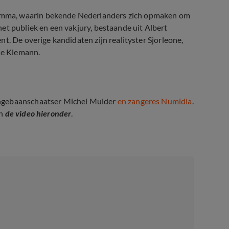
amma, waarin bekende Nederlanders zich opmaken om
et publiek en een vakjury, bestaande uit Albert
t. De overige kandidaten zijn realityster Sjorleone,
ue Klemann.
angebaanschaatser Michel Mulder
en zangeres Numidia
.
in
de video hieronder
.