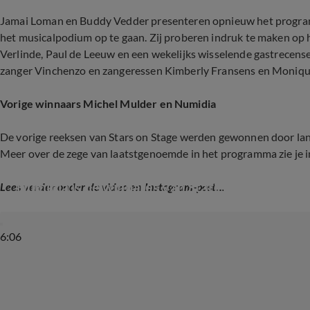
Jamai Loman en Buddy Vedder presenteren opnieuw het progr
het musicalpodium op te gaan. Zij proberen indruk te maken op h
Verlinde, Paul de Leeuw en een wekelijks wisselende gastrecensen
zanger Vinchenzo en zangeressen Kimberly Fransens en Moniq
Vorige winnaars Michel Mulder en Numidia
De vorige reeksen van Stars on Stage werden gewonnen door l
Meer over de zege van laatstgenoemde in het programma zie je 
Numidia is de winnares van Stars on Stage
Lees verder onder de video en Instagram-post...
6:06