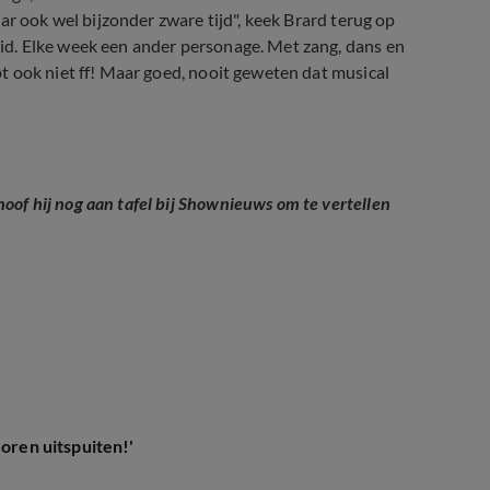
ar ook wel bijzonder zware tijd", keek Brard terug op
d. Elke week een ander personage. Met zang, dans en
t ook niet ff! Maar goed, nooit geweten dat musical
tars on Stage
f hij nog aan tafel bij Shownieuws om te vertellen
calrol
 oren uitspuiten!'