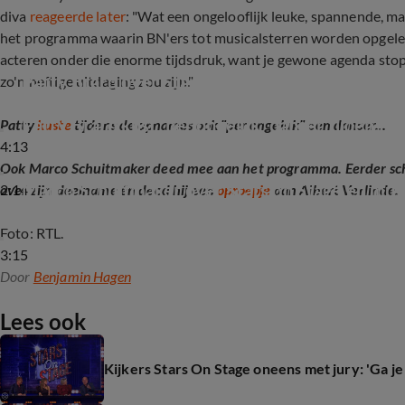
diva
reageerde later
: "Wat een ongelooflijk leuke, spannende, ma
het programma waarin BN'ers tot musicalsterren worden opgelei
acteren onder die enorme tijdsdruk, want je gewone agenda stop
Patty Brard over Stars on Stage
zo'n heftige uitdaging zou zijn."
Patty Brard kust 'per ongeluk' danser tijdens S
Patty
kuste
tijdens de opnames ook "per ongeluk" een danser...
4:13
Ook Marco Schuitmaker deed mee aan het programma. Eerder schoo
Marco Schuitmaker over Stars on Stage en musi
2:14
over zijn deelname én deed hij een
oproepje
aan Albert Verlinde.
Foto: RTL.
3:15
Door
Benjamin Hagen
Lees ook
Kijkers Stars On Stage oneens met jury: 'Ga je