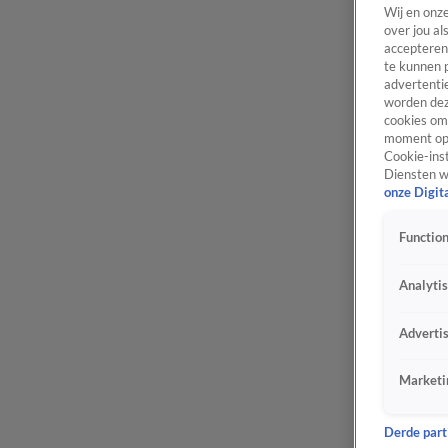
Wij en onz
over jou al
accepteren
te kunnen 
advertentie
worden dez
cookies om 
moment opn
Cookie-inst
Diensten w
onze Digit
Function
Analyti
Adverti
Marketi
Derde parti