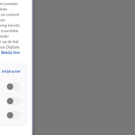
 verzamelen
okies
 en content
van
ing intrekt,
 essentiële
 ieder
 op de link
nze Digitale
Bekijk hier
Altijd actief