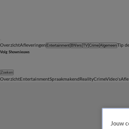
Overzicht
Afleveringen
Tip d
Entertainment
BN'ers
TV
Crime
Algemeen
Volg Shownieuws
Zoeken
Overzicht
Entertainment
Spraakmakend
Reality
Crime
Video's
Afl
Jouw c