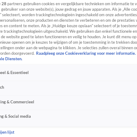
e
28
partners gebruiken cookies en vergelijkbare technieken om informatie te
s gebruiker van onze website(s), jouw gedrag en jouw apparaten. Als je „Alle co
” selecteert, worden trackingtechnologieën ingeschakeld om onze advertenties
personaliseren, onze producten en diensten te verbeteren en om de prestaties 
s en content te meten. Als je „Huidige keuze opslaan” selecteert of je toestemm
e trackingtechnologieën uitgeschakeld. We gebruiken dan enkel functionele en
de website goed te laten functioneren en veilig te houden. Je kunt dit menu op
ieuw openen om je keuzes te wijzigen of om je toestemming in te trekken door
ellingen onder aan de webpagina te klikken. Je selecties zullen overal binnen o
orden doorgevoerd.
Raadpleeg onze Cookieverklaring voor meer informatie.
ale Diensten.
eel & Essentieel
sch
sing & Commercieel
ng & Social media
jen lijst