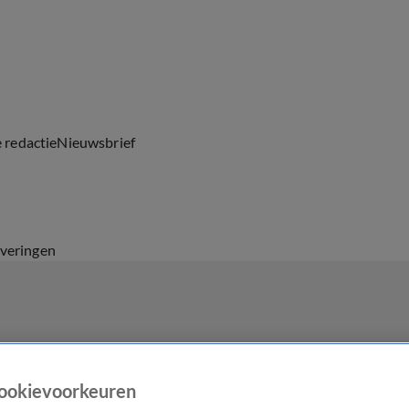
e redactie
Nieuwsbrief
everingen
ookievoorkeuren