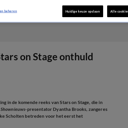
en beheren
Huidige keuze opslaan
Alle cookie
tars on Stage onthuld
ing in de komende reeks van Stars on Stage, die in
k
Shownieuws
-presentator Dyantha Brooks, zangeres
e Scholten betreden voor het eerst het