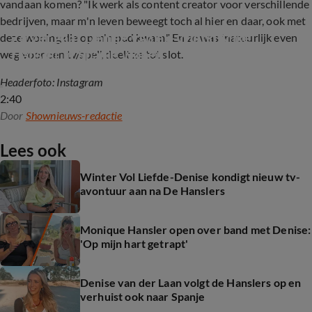
vandaan komen? "Ik werk als content creator voor verschillende
bedrijven, maar m'n leven beweegt toch al hier en daar, ook met
Zó ver gaat Denise van ex-vriend Mike 
deze woning die op m'n pad kwam." En ze was 'natuurlijk even
Hansler in Spanje wonen
weg voor een tv/spel', deelt ze tot slot.
Headerfoto: Instagram
2:40
Door
Shownieuws-redactie
Lees ook
Winter Vol Liefde-Denise kondigt nieuw tv-
avontuur aan na De Hanslers
Monique Hansler open over band met Denise:
'Op mijn hart getrapt'
Denise van der Laan volgt de Hanslers op en
verhuist ook naar Spanje