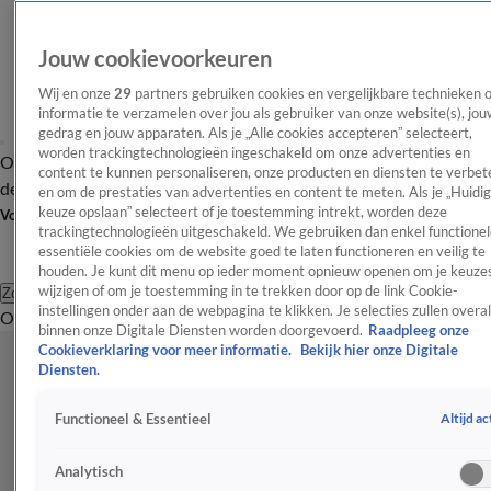
Jouw cookievoorkeuren
Wij en onze
29
partners gebruiken cookies en vergelijkbare technieken 
informatie te verzamelen over jou als gebruiker van onze website(s), jou
gedrag en jouw apparaten. Als je „Alle cookies accepteren” selecteert,
worden trackingtechnologieën ingeschakeld om onze advertenties en
Overzicht
Afleveringen
Tip
Entertainment
BN'ers
TV
Crime
Algemeen
content te kunnen personaliseren, onze producten en diensten te verbet
de redactie
Nieuwsbrief
en om de prestaties van advertenties en content te meten. Als je „Huidi
keuze opslaan” selecteert of je toestemming intrekt, worden deze
Volg Shownieuws
trackingtechnologieën uitgeschakeld. We gebruiken dan enkel functionel
essentiële cookies om de website goed te laten functioneren en veilig te
houden. Je kunt dit menu op ieder moment opnieuw openen om je keuzes
wijzigen of om je toestemming in te trekken door op de link Cookie-
Zoeken
instellingen onder aan de webpagina te klikken. Je selecties zullen overal
Overzicht
Entertainment
Spraakmakend
Reality
Crime
Video's
Afl
binnen onze Digitale Diensten worden doorgevoerd.
Raadpleeg onze
Cookieverklaring voor meer informatie.
Bekijk hier onze Digitale
Diensten.
Altijd ac
Functioneel & Essentieel
Analytisch