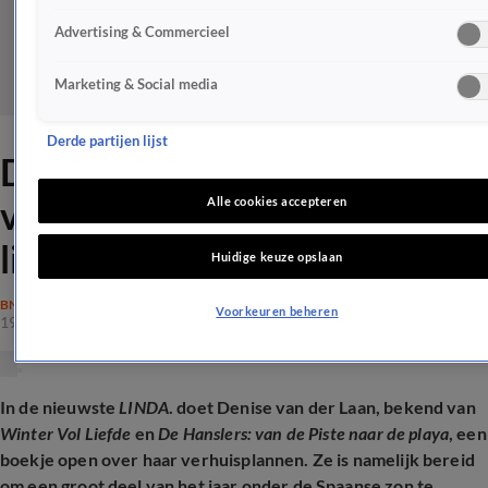
Advertising & Commercieel
Marketing & Social media
Derde partijen lijst
Denise van der Laan klaar
voor leven in Spanje na
Alle cookies accepteren
liefdesbreuk
Huidige keuze opslaan
BN'ERS
Voorkeuren beheren
19 apr 2026, 16:23
In de nieuwste
LINDA
. doet Denise van der Laan, bekend van
Winter Vol Liefde
en
De Hanslers: van de Piste naar de playa
, een
boekje open over haar verhuisplannen. Ze is namelijk bereid
om een groot deel van het jaar onder de Spaanse zon te