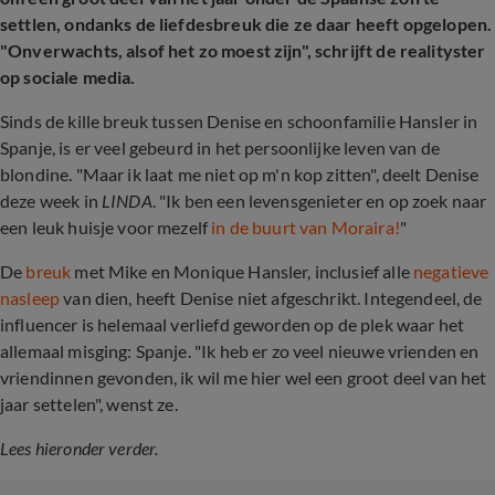
settlen, ondanks de liefdesbreuk die ze daar heeft opgelopen.
"Onverwachts, alsof het zo moest zijn", schrijft de realityster
op sociale media.
Sinds de kille breuk tussen Denise en schoonfamilie Hansler in
Spanje, is er veel gebeurd in het persoonlijke leven van de
blondine. "Maar ik laat me niet op m'n kop zitten", deelt Denise
deze week in
LINDA
. "Ik ben een levensgenieter en op zoek naar
een leuk huisje voor mezelf
in de buurt van Moraira!
"
De
breuk
met Mike en Monique Hansler, inclusief alle
negatieve
nasleep
van dien, heeft Denise niet afgeschrikt. Integendeel, de
influencer is helemaal verliefd geworden op de plek waar het
allemaal misging: Spanje. "Ik heb er zo veel nieuwe vrienden en
vriendinnen gevonden, ik wil me hier wel een groot deel van het
jaar settelen", wenst ze.
Lees hieronder verder.