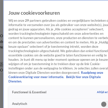
Jouw cookievoorkeuren
Wij en onze
29
partners gebruiken cookies en vergelijkbare technieken 
informatie te verzamelen over jou als gebruiker van onze website(s), jou
gedrag en jouw apparaten. Als je „Alle cookies accepteren” selecteert,
worden trackingtechnologieën ingeschakeld om onze advertenties en
Overzicht
Afleveringen
Tip
Entertainment
BN'ers
TV
Crime
Algemeen
content te kunnen personaliseren, onze producten en diensten te verbet
de redactie
Nieuwsbrief
en om de prestaties van advertenties en content te meten. Als je „Huidi
keuze opslaan” selecteert of je toestemming intrekt, worden deze
Volg Shownieuws
trackingtechnologieën uitgeschakeld. We gebruiken dan enkel functionel
essentiële cookies om de website goed te laten functioneren en veilig te
houden. Je kunt dit menu op ieder moment opnieuw openen om je keuzes
wijzigen of om je toestemming in te trekken door op de link Cookie-
Zoeken
instellingen onder aan de webpagina te klikken. Je selecties zullen overal
Overzicht
Entertainment
Spraakmakend
Reality
Crime
Video's
Afl
binnen onze Digitale Diensten worden doorgevoerd.
Raadpleeg onze
Cookieverklaring voor meer informatie.
Bekijk hier onze Digitale
Diensten.
Altijd ac
Functioneel & Essentieel
Analytisch