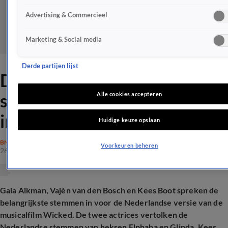
Advertising & Commercieel
Marketing & Social media
Derde partijen lijst
Deze bekende Nederlanders
spreken Nederlandse Wicked
Alle cookies accepteren
in
Huidige keuze opslaan
BN'ERS
Voorkeuren beheren
26 okt 2024, 12:12
Gaia Aikman, Vajèn van den Bosch en Kees Boot spreken de
belangrijkste stemmen in voor de Nederlandse versie van de
musicalfilm Wicked. De twee actrices vertolken de
Nederlandse stemmen van heksen Elphaba en Glinda. Kees