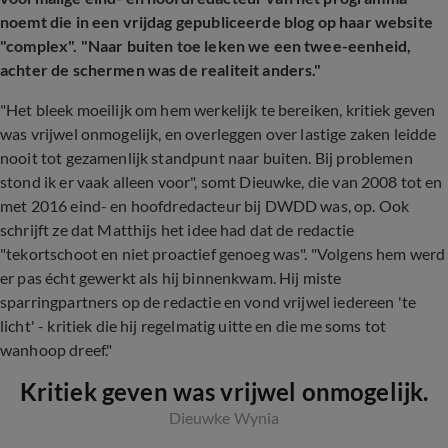
noemt die in een vrijdag gepubliceerde blog op haar website
"complex". "Naar buiten toe leken we een twee-eenheid,
achter de schermen was de realiteit anders."
"Het bleek moeilijk om hem werkelijk te bereiken, kritiek geven
was vrijwel onmogelijk, en overleggen over lastige zaken leidde
nooit tot gezamenlijk standpunt naar buiten. Bij problemen
stond ik er vaak alleen voor", somt Dieuwke, die van 2008 tot en
met 2016 eind- en hoofdredacteur bij DWDD was, op. Ook
schrijft ze dat Matthijs het idee had dat de redactie
"tekortschoot en niet proactief genoeg was". "Volgens hem werd
er pas écht gewerkt als hij binnenkwam. Hij miste
sparringpartners op de redactie en vond vrijwel iedereen 'te
licht' - kritiek die hij regelmatig uitte en die me soms tot
wanhoop dreef."
Kritiek geven was vrijwel onmogelijk.
Dieuwke Wynia