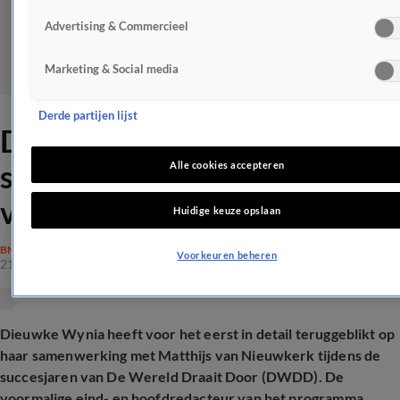
Advertising & Commercieel
Marketing & Social media
Derde partijen lijst
Dieuwke over 'complexe'
samenwerking met Matthijs
Alle cookies accepteren
van Nieuwkerk
Huidige keuze opslaan
BN'ERS
Voorkeuren beheren
21 mrt 2025, 16:07
Dieuwke Wynia heeft voor het eerst in detail teruggeblikt op
haar samenwerking met Matthijs van Nieuwkerk tijdens de
succesjaren van De Wereld Draait Door (DWDD). De
voormalige eind- en hoofdredacteur van het programma