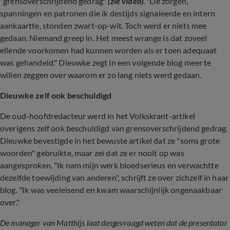
"grensoverschrijdend gedrag"
(zie video)
. "De zorgen,
spanningen en patronen die ik destijds signaleerde en intern
aankaartte, stonden zwart-op-wit. Toch werd er niets mee
gedaan. Niemand greep in. Het meest wrange is dat zoveel
ellende voorkomen had kunnen worden als er toen adequaat
was gehandeld." Dieuwke zegt in een volgende blog meer te
willen zeggen over waarom er zo lang niets werd gedaan.
Dieuwke zelf ook beschuldigd
De oud-hoofdredacteur werd in het Volkskrant-artikel
overigens zelf ook beschuldigd van grensoverschrijdend gedrag.
Dieuwke bevestigde in het bewuste artikel dat ze "soms grote
woorden" gebruikte, maar zei dat ze er nooit op was
aangesproken. "Ik nam mijn werk bloedserieus en verwachtte
dezelfde toewijding van anderen", schrijft ze over zichzelf in haar
blog. "Ik was veeleisend en kwam waarschijnlijk ongenaakbaar
over."
De manager van Matthijs laat desgevraagd weten dat de presentator