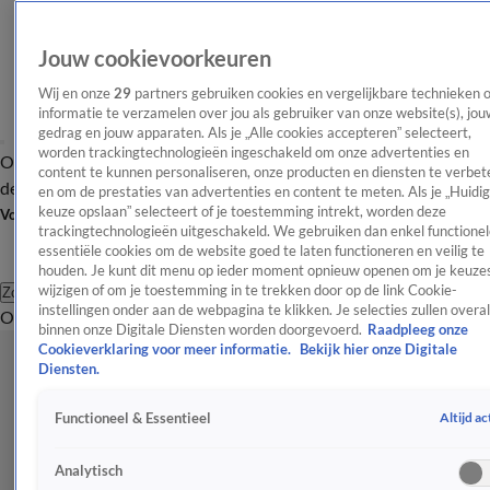
Jouw cookievoorkeuren
Wij en onze
29
partners gebruiken cookies en vergelijkbare technieken 
informatie te verzamelen over jou als gebruiker van onze website(s), jou
gedrag en jouw apparaten. Als je „Alle cookies accepteren” selecteert,
worden trackingtechnologieën ingeschakeld om onze advertenties en
Overzicht
Afleveringen
Tip
Entertainment
BN'ers
TV
Crime
Algemeen
content te kunnen personaliseren, onze producten en diensten te verbet
de redactie
Nieuwsbrief
en om de prestaties van advertenties en content te meten. Als je „Huidi
keuze opslaan” selecteert of je toestemming intrekt, worden deze
Volg Shownieuws
trackingtechnologieën uitgeschakeld. We gebruiken dan enkel functionel
essentiële cookies om de website goed te laten functioneren en veilig te
houden. Je kunt dit menu op ieder moment opnieuw openen om je keuzes
wijzigen of om je toestemming in te trekken door op de link Cookie-
Zoeken
instellingen onder aan de webpagina te klikken. Je selecties zullen overal
Overzicht
Entertainment
Spraakmakend
Reality
Crime
Video's
Afl
binnen onze Digitale Diensten worden doorgevoerd.
Raadpleeg onze
Cookieverklaring voor meer informatie.
Bekijk hier onze Digitale
Diensten.
Altijd ac
Functioneel & Essentieel
Analytisch