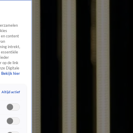
 verzamelen
okies
 en content
van
ing intrekt,
 essentiële
 ieder
 op de link
nze Digitale
Bekijk hier
Altijd actief