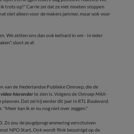
 trots op!" Carrie zei dat ze niet moeten stoppen
het niet alleen voor de makers jammer, maar ook voor
n. We zetten ons dan ook keihard in om - in ieder
ken", sloot ze af.
jft buiten schot
en van de Nederlandse Publieke Omroep, die de
 video hieronder
te zien is. Volgens de
Omroep MAX
-
nnen. Dat zei hij eerder dit jaar in
RTL Boulevard
.
 "Meer kan ik er nu nog niet over zeggen."
 3. Zo zou de jeugdprogrammering verschuiven
nst NPO Start. Ook wordt flink bezuinigd op de