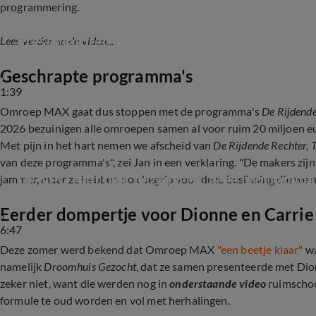
programmering.
Presentatoren reageren op NPO-bezuinigingen
Lees verder na de video...
Geschrapte programma's
1:39
Omroep MAX gaat dus stoppen met de programma's
De Rijdend
2026 bezuinigen alle omroepen samen al voor ruim 20 miljoen eu
Met pijn in het hart nemen we afscheid van
De Rijdende Rechter
van deze programma's", zei Jan in een verklaring. "De makers zijn
De NPO gaat flink bezuinigen, deze programma
jammer, maar ze hebben ook begrip voor deze beslissing die 
Eerder dompertje voor Dionne en Carrie
6:47
Deze zomer werd bekend dat Omroep MAX
"een beetje klaar"
wa
namelijk
Droomhuis Gezocht
, dat ze samen presenteerde met Dio
zeker niet, want die werden nog in
onderstaande video
ruimschoo
formule te oud worden en vol met herhalingen.