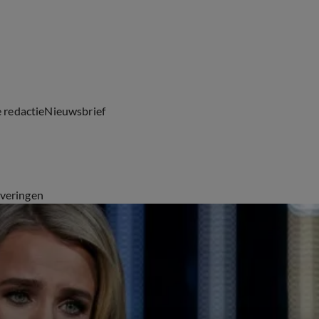
e redactie
Nieuwsbrief
everingen