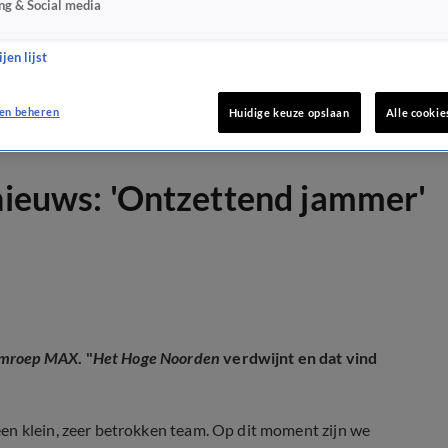
ng & Social media
jen lijst
en beheren
Huidige keuze opslaan
Alle cookie
 nieuws: 'Ontzettend jammer'
mroep MAX
. "
Het Hoge Noorden
verdwijnt en dat vind
en klein, zeer betrokken team. Op dit moment zijn we