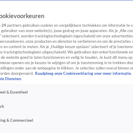
ookievoorkeuren
e
29
partners gebruiken cookies en vergelijkbare technieken om informatie te
s gebruiker van onze website(s), jouw gedrag en jouw apparaten. Als je „Alle co
” selecteert, worden trackingtechnologieën ingeschakeld om onze advertenties
personaliseren, onze producten en diensten te verbeteren en om de prestaties 
s en content te meten. Als je „Huidige keuze opslaan” selecteert of je toestemm
e trackingtechnologieën uitgeschakeld. We gebruiken dan enkel functionele en
de website goed te laten functioneren en veilig te houden. Je kunt dit menu op
ieuw openen om je keuzes te wijzigen of om je toestemming in te trekken door
ellingen onder aan de webpagina te klikken. Je selecties zullen overal binnen o
orden doorgevoerd.
Raadpleeg onze Cookieverklaring voor meer informatie.
ale Diensten.
eel & Essentieel
sch
sing & Commercieel