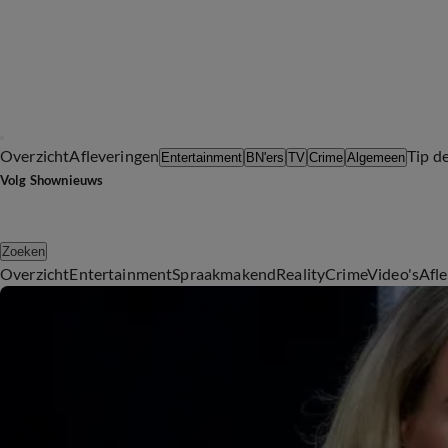
Overzicht
Afleveringen
Tip d
Entertainment
BN'ers
TV
Crime
Algemeen
Volg Shownieuws
Zoeken
Overzicht
Entertainment
Spraakmakend
Reality
Crime
Video's
Afl