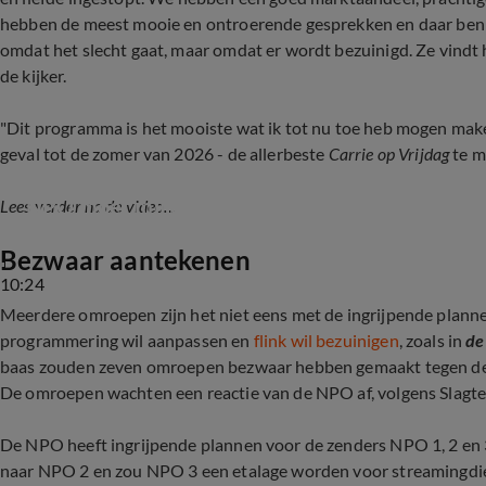
hebben de meest mooie en ontroerende gesprekken en daar ben ik
omdat het slecht gaat, maar omdat er wordt bezuinigd. Ze vindt 
de kijker.
"Dit programma is het mooiste wat ik tot nu toe heb mogen make
geval tot de zomer van 2026 - de allerbeste
Carrie op Vrijdag
te ma
NPO moet miljoenen schrappen, maar de top bli
Lees verder na de video...
Bezwaar aantekenen
10:24
Meerdere omroepen zijn het niet eens met de ingrijpende plann
programmering wil aanpassen en
flink wil bezuinigen
, zoals in
de
baas zouden zeven omroepen bezwaar hebben gemaakt tegen de pla
De omroepen wachten een reactie van de NPO af, volgens Slagter.
De NPO heeft ingrijpende plannen voor de zenders NPO 1, 2 en
naar NPO 2 en zou NPO 3 een etalage worden voor streamingdie