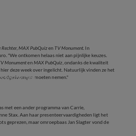
e Rechter, MAX PubQuiz
en
TV Monument.
In
ro. "We ontkomen helaas niet aan pijnlijke keuzes.
, TV Monument
en
MAX PubQuiz
, ondanks de kwaliteit
 hier deze week over ingelicht. Natuurlijk vinden ze het
's verdwijnen
we noodgedwongen moeten nemen."
s met een ander programma van Carrie,
nne Stax. Aan haar presenteervaardigheden ligt het
ts geprezen, maar omroepbaas Jan Slagter vond de