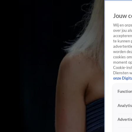
Jouw c
Wij en onz
over jou al
accepteren
te kunnen 
advertentie
worden dez
cookies om 
moment opn
Cookie-inst
Diensten w
onze Digit
Function
Analyti
Adverti