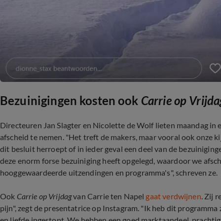
Bezuinigingen kosten ook
Carrie op Vrijda
Directeuren Jan Slagter en Nicolette de Wolf lieten maandag i
afscheid te nemen. "Het treft de makers, maar vooral ook onze 
dit besluit herroept of in ieder geval een deel van de bezuinigin
deze enorm forse bezuiniging heeft opgelegd, waardoor we afsc
hooggewaardeerde uitzendingen en programma's", schreven ze.
Ook
Carrie op Vrijdag
van Carrie ten Napel
gaat verdwijnen
. Zij 
pijn", zegt de presentatrice op Instagram. "Ik heb dit programma z
en liefde ingestopt. We hebben een goed marktaandeel, prachtige 