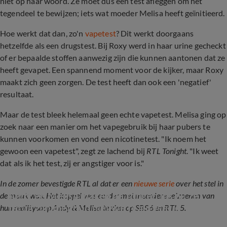
niet op haar woord. Ze moet dus een test afleggen om het
tegendeel te bewijzen; iets wat moeder Melisa heeft geïnitieerd.
Hoe werkt dat dan, zo'n
vapetest
? Dit werkt doorgaans
hetzelfde als een drugstest. Bij Roxy werd in haar urine gecheckt
of er bepaalde stoffen aanwezig zijn die kunnen aantonen dat ze
heeft gevapet. Een spannend moment voor de kijker, maar Roxy
maakt zich geen zorgen. De test heeft dan ook een 'negatief'
resultaat.
Maar de test bleek helemaal geen echte vapetest. Melisa ging op
zoek naar een manier om het vapegebruik bij haar pubers te
kunnen voorkomen en vond een nicotinetest. "Ik noem het
gewoon een vapetest", zegt ze lachend bij
RTL Tonight
. "Ik weet
dat als ik het test, zij er angstiger voor is."
In de zomer bevestigde RTL al dat er een
nieuwe serie
over het stel in
Andy en Melisa maken de tongen los nu ze 
de maak was. Het koppel was eerder met meerdere seizoenen van
terug zijn met hun nieuwe realityserie
hun realitysoap Andy & Melisa te zien op SBS6 en RTL 5.