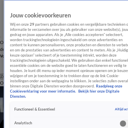
Jouw cookievoorkeuren
Wij en onze
29
partners gebruiken cookies en vergelijkbare technieken 
informatie te verzamelen over jou als gebruiker van onze website(s), jou
gedrag en jouw apparaten. Als je „Alle cookies accepteren” selecteert,
worden trackingtechnologieën ingeschakeld om onze advertenties en
Overzicht
Afleveringen
Tip
Entertainment
BN'ers
TV
Crime
Algemeen
content te kunnen personaliseren, onze producten en diensten te verbet
de redactie
Nieuwsbrief
en om de prestaties van advertenties en content te meten. Als je „Huidi
keuze opslaan” selecteert of je toestemming intrekt, worden deze
Volg Shownieuws
trackingtechnologieën uitgeschakeld. We gebruiken dan enkel functionel
essentiële cookies om de website goed te laten functioneren en veilig te
houden. Je kunt dit menu op ieder moment opnieuw openen om je keuzes
wijzigen of om je toestemming in te trekken door op de link Cookie-
Zoeken
instellingen onder aan de webpagina te klikken. Je selecties zullen overal
Overzicht
Entertainment
Spraakmakend
Reality
Crime
Video's
Afl
binnen onze Digitale Diensten worden doorgevoerd.
Raadpleeg onze
Cookieverklaring voor meer informatie.
Bekijk hier onze Digitale
Diensten.
Altijd ac
Functioneel & Essentieel
Analytisch