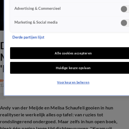
Advertising & Commercieel
Marketing & Social media
Derde partijen lijst
Dít hield Andy van der
Meijde geheim voor Melisa:
Alle cookies accepteren
'Durfde niet te zeggen'
Huidige keuze opslaan
BN'ERS
Voorkeuren beheren
12 dec 2025, 11:10
Andy van der Meijde en Melisa Schaufeli gooien in hun
realityserie werkelijk alles op tafel: van ruzies tot
rondslingerend ondergoed. Maar zelfs in hun open boek,
bleek één pagina lange tijd dichtgevouwen.
"Kwam uit