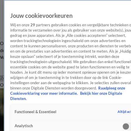
Jouw cookievoorkeuren
Wij en onze
29
partners gebruiken cookies en vergelijkbare technieken 
informatie te verzamelen over jou als gebruiker van onze website(s), jou
gedrag en jouw apparaten. Als je „Alle cookies accepteren” selecteert,
worden trackingtechnologieën ingeschakeld om onze advertenties en
Overzicht
Afleveringen
Tip
Entertainment
BN'ers
TV
Crime
Algemeen
content te kunnen personaliseren, onze producten en diensten te verbet
de redactie
Nieuwsbrief
en om de prestaties van advertenties en content te meten. Als je „Huidi
keuze opslaan” selecteert of je toestemming intrekt, worden deze
Volg Shownieuws
trackingtechnologieën uitgeschakeld. We gebruiken dan enkel functionel
essentiële cookies om de website goed te laten functioneren en veilig te
houden. Je kunt dit menu op ieder moment opnieuw openen om je keuzes
wijzigen of om je toestemming in te trekken door op de link Cookie-
Zoeken
instellingen onder aan de webpagina te klikken. Je selecties zullen overal
Overzicht
Entertainment
Spraakmakend
Reality
Crime
Video's
Afl
binnen onze Digitale Diensten worden doorgevoerd.
Raadpleeg onze
Cookieverklaring voor meer informatie.
Bekijk hier onze Digitale
Diensten.
Altijd ac
Functioneel & Essentieel
Analytisch