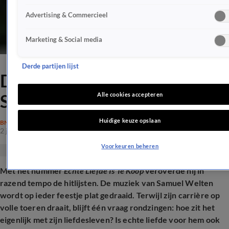
Advertising & Commercieel
Marketing & Social media
Derde partijen lijst
Dit is de relatiestatus van
Samuel Welten
Alle cookies accepteren
Huidige keuze opslaan
BN'ERS
2 jan 2026, 17:20
Voorkeuren beheren
Met het nummer
Echte Liefde Is Te Koop
veroverde hij in
razend tempo de hitlijsten. De muziek van Samuel Welten
wordt op ieder feestje plat gedraaid. Terwijl zijn carrière op
volle toeren draait, blijft één vraag rondzingen: hoe zit het
eigenlijk met zijn liefdesleven? Is echte liefde voor hem ook