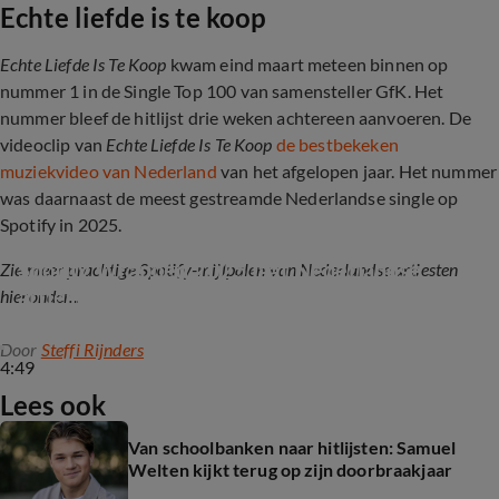
Echte liefde is te koop
Echte Liefde Is Te Koop
kwam eind maart meteen binnen op
nummer 1 in de Single Top 100 van samensteller GfK. Het
nummer bleef de hitlijst drie weken achtereen aanvoeren. De
videoclip van
Echte Liefde Is Te Koop
de bestbekeken
muziekvideo van Nederland
van het afgelopen jaar. Het nummer
was daarnaast de meest gestreamde Nederlandse single op
Spotify in 2025.
Spotify Wrapped 2025 laat Nederlandse 
Zie meer prachtige Spotify-mijlpalen van Nederlandse artiesten
artiesten schitteren
hieronder...
Door
Steffi Rijnders
4:49
Lees ook
Van schoolbanken naar hitlijsten: Samuel
Welten kijkt terug op zijn doorbraakjaar