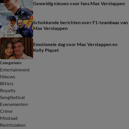
Geweldig nieuws voor fans Max Verstappen
Schokkende berichten over F1-teambaas van
Max Verstappen
Emotionele dag voor Max Verstappen en
Kelly Piquet
Categorieën
Entertainment
Nieuws
BN'ers
Royalty
Songfestival
Evenementen
Crime
Misdaad
Rechtszaken