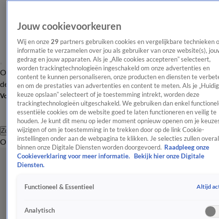
Jouw cookievoorkeuren
Wij en onze
29
partners gebruiken cookies en vergelijkbare technieken 
informatie te verzamelen over jou als gebruiker van onze website(s), jou
gedrag en jouw apparaten. Als je „Alle cookies accepteren” selecteert,
worden trackingtechnologieën ingeschakeld om onze advertenties en
Overzicht
Afleveringen
Tip
Entertainment
BN'ers
TV
Crime
Algemeen
content te kunnen personaliseren, onze producten en diensten te verbet
de redactie
Nieuwsbrief
en om de prestaties van advertenties en content te meten. Als je „Huidi
keuze opslaan” selecteert of je toestemming intrekt, worden deze
Volg Shownieuws
trackingtechnologieën uitgeschakeld. We gebruiken dan enkel functionel
essentiële cookies om de website goed te laten functioneren en veilig te
houden. Je kunt dit menu op ieder moment opnieuw openen om je keuzes
wijzigen of om je toestemming in te trekken door op de link Cookie-
Zoeken
instellingen onder aan de webpagina te klikken. Je selecties zullen overal
Overzicht
Entertainment
Spraakmakend
Reality
Crime
Video's
Afl
binnen onze Digitale Diensten worden doorgevoerd.
Raadpleeg onze
Cookieverklaring voor meer informatie.
Bekijk hier onze Digitale
Diensten.
Altijd ac
Functioneel & Essentieel
Analytisch