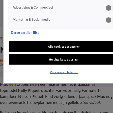
Advertising & Commercieel
Marketing & Social media
Derde partijen lijst
'Dit monstersalaris verdient
Max Verstappen bij Red Bull'
Alle cookies accepteren
Huidige keuze opslaan
BN'ERS
26 feb 2024, 11:38
Voorkeuren beheren
Max Verstappen heeft een relatie met het Braziliaanse
topmodel Kelly Piquet, dochter van voormalig Formule 1-
kampioen Nelson Piquet. Eind vorig kalenderjaar sprak Max nog
over eventuele trouwplannen met zijn geliefde
(zie video).
En in een interview met Humo doet de snelheidsduivel nu een