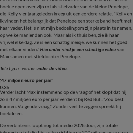
boekje open over zijn rol als stiefvader van de kleine Penelope,
die Kelly vier jaar geleden kreeg uit een eerdere relatie. "
Kelly en
ik vinden het belangrijk dat Penelope een sterke band heeft met
haar vader. Het is niet mijn bedoeling om zijn plaats in te nemen,
op welke manier dan ook. Maar als ik thuis ben, zie ik haar
vrijwel elke dag. Ze is een schattig meisje, we kunnen het goed
met elkaar vinden."
Hieronder vind je een schattige video
van
Max samen met stiefdochter Penelope.
Max Verstappen en zijn verdrietige 
stiefdochter
Tekst gaat verder onder de video.
'47 miljoen euro per jaar'
0:36
Verder lacht Max instemmend op de vraag of het klopt dat hij
zo'n 47 miljoen euro per jaar verdient bij Red Bull. "Zou best
kunnen. Volgende vraag." Zonder veel te zeggen spreekt hij
boekdelen.
De verbintenis loopt nog tot medio 2028 door, zijn totale
inkomsten tot die tijd zullen richting de 200 miljoen euro gaan.