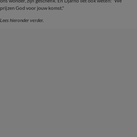
ons wonder, zijn geschenk."En Djarno liet ook weten: "We
prijzen God voor jouw komst."
Lees hieronder verder.