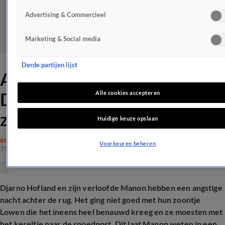
Advertising & Commercieel
Marketing & Social media
Derde partijen lijst
Angstige nacht voor gezin
Djarno Hofland na paniek om
Alle cookies accepteren
zoontje
Huidige keuze opslaan
BN'ERS
Voorkeuren beheren
19 dec 2025, 10:49
Djarno Hofland en zijn verloofde Manon hebben een angstige
nacht achter de rug. Het ging niet goed met hun zoontje
Lowen die het ineens heel benauwd kreeg en ze moesten met
het kereltje naar de spoedpost. Dit laat Manon weten in een