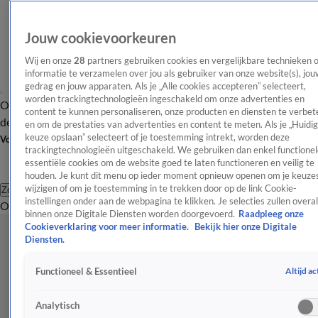
Jouw cookievoorkeuren
Wij en onze
28
partners gebruiken cookies en vergelijkbare technieken 
informatie te verzamelen over jou als gebruiker van onze website(s), jou
gedrag en jouw apparaten. Als je „Alle cookies accepteren” selecteert,
worden trackingtechnologieën ingeschakeld om onze advertenties en
Overzicht
Afleveringen
Tip
Entertainment
BN'ers
TV
Crime
Algemeen
content te kunnen personaliseren, onze producten en diensten te verbet
de redactie
Nieuwsbrief
en om de prestaties van advertenties en content te meten. Als je „Huidi
keuze opslaan” selecteert of je toestemming intrekt, worden deze
Volg Shownieuws
trackingtechnologieën uitgeschakeld. We gebruiken dan enkel functionel
essentiële cookies om de website goed te laten functioneren en veilig te
houden. Je kunt dit menu op ieder moment opnieuw openen om je keuzes
wijzigen of om je toestemming in te trekken door op de link Cookie-
Zoeken
instellingen onder aan de webpagina te klikken. Je selecties zullen overal
Overzicht
Entertainment
Spraakmakend
Reality
Crime
Video's
Afl
binnen onze Digitale Diensten worden doorgevoerd.
Raadpleeg onze
Cookieverklaring voor meer informatie.
Bekijk hier onze Digitale
Diensten.
Altijd ac
Functioneel & Essentieel
Analytisch