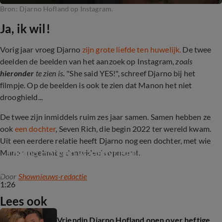
Bron: Djarno Hofland op Instagram.
Ja, ik wil!
Vorig jaar vroeg Djarno
zijn grote liefde ten huwelijk.
De twee
deelden de beelden van het aanzoek op Instagram,
zoals
hieronder
te zien is
.
"She said YES!", schreef Djarno bij het
filmpje. Op de beelden is ook te zien dat Manon het niet
drooghield...
De twee zijn inmiddels ruim zes jaar samen. Samen hebben ze
ook
een dochter
, Seven Rich, die begin 2022 ter wereld kwam.
Uit een eerdere relatie heeft Djarno nog een dochter, met wie
Djarno Hofland vraagt vriendin ten huwelijk
Manon regelmatig dansvideo's opneemt.
Door
Shownieuws-redactie
1:26
Lees ook
Vriendin Djarno Hofland open over heftige