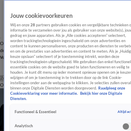
Jouw cookievoorkeuren
Wij en onze
28
partners gebruiken cookies en vergelijkbare technieken 
informatie te verzamelen over jou als gebruiker van onze website(s), jou
gedrag en jouw apparaten. Als je „Alle cookies accepteren” selecteert,
worden trackingtechnologieën ingeschakeld om onze advertenties en
Overzicht
Afleveringen
Tip
Entertainment
BN'ers
TV
Crime
Algemeen
content te kunnen personaliseren, onze producten en diensten te verbet
de redactie
Nieuwsbrief
en om de prestaties van advertenties en content te meten. Als je „Huidi
keuze opslaan” selecteert of je toestemming intrekt, worden deze
Volg Shownieuws
trackingtechnologieën uitgeschakeld. We gebruiken dan enkel functionel
essentiële cookies om de website goed te laten functioneren en veilig te
houden. Je kunt dit menu op ieder moment opnieuw openen om je keuzes
wijzigen of om je toestemming in te trekken door op de link Cookie-
Zoeken
instellingen onder aan de webpagina te klikken. Je selecties zullen overal
Overzicht
Entertainment
Spraakmakend
Reality
Crime
Video's
Afl
binnen onze Digitale Diensten worden doorgevoerd.
Raadpleeg onze
Cookieverklaring voor meer informatie.
Bekijk hier onze Digitale
Diensten.
Altijd ac
Functioneel & Essentieel
Analytisch