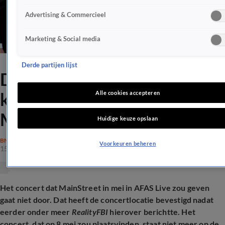
Advertising & Commercieel
Marketing & Social media
Derde partijen lijst
Domper voor fans met
kaartjes voor reünieconcert
Alle cookies accepteren
MainStreet
Huidige keuze opslaan
BN'ERS
Voorkeuren beheren
15 jan 2026, 19:27
Het concert dat MainStreet in mei in AFAS Live zou geven
gaat niet door. Dat heeft de concertlocatie bevestigd nadat
eerder onder meer
RealityFBI
hierover berichtte. Het
concert, dat op 8 mei zou plaatsvinden, staat niet meer op de