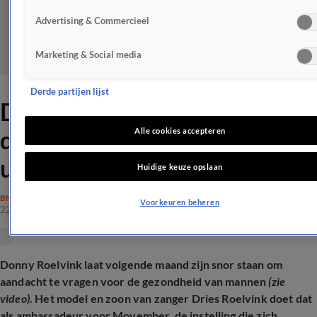
Advertising & Commercieel
Marketing & Social media
Derde partijen lijst
Donny Roelvink neemt
drastisch besluit over
Alle cookies accepteren
uiterlijk
Huidige keuze opslaan
BN'ERS
Voorkeuren beheren
22 okt 2024, 08:04
Donny Roelvink laat volgende maand zijn snor staan om
aandacht te vragen voor de gezondheid van mannen
(zie
video)
. Het model en zoon van zanger Dries Roelvink doet dat
als ambassadeur voor Movember, de instelling die zich