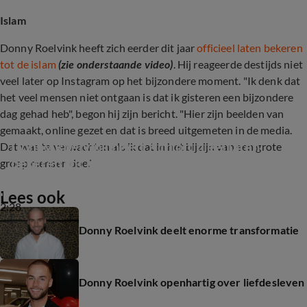
Islam
Donny Roelvink heeft zich eerder dit jaar
officieel laten bekeren
tot de islam
(zie onderstaande video)
. Hij reageerde destijds niet
veel later op Instagram op het bijzondere moment. "Ik denk dat
het veel mensen niet ontgaan is dat ik gisteren een bijzondere
dag gehad heb", begon hij zijn bericht. "Hier zijn beelden van
gemaakt, online gezet en dat is breed uitgemeten in de media.
Donny Roelvink heeft zich officieel laten 
Dat was te verwachten als ik dat in het bijzijn van een grote
bekeren tot de islam
groep mensen doe."
Lees ook
2:28
Donny Roelvink deelt enorme transformatie
Donny Roelvink openhartig over liefdesleven