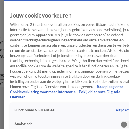
Jouw cookievoorkeuren
Wij en onze
29
partners gebruiken cookies en vergelijkbare technieken 
informatie te verzamelen over jou als gebruiker van onze website(s), jou
gedrag en jouw apparaten. Als je „Alle cookies accepteren” selecteert,
worden trackingtechnologieën ingeschakeld om onze advertenties en
Overzicht
Afleveringen
Tip
Entertainment
BN'ers
TV
Crime
Algemeen
content te kunnen personaliseren, onze producten en diensten te verbet
de redactie
Nieuwsbrief
en om de prestaties van advertenties en content te meten. Als je „Huidi
keuze opslaan” selecteert of je toestemming intrekt, worden deze
Volg Shownieuws
trackingtechnologieën uitgeschakeld. We gebruiken dan enkel functionel
essentiële cookies om de website goed te laten functioneren en veilig te
houden. Je kunt dit menu op ieder moment opnieuw openen om je keuzes
wijzigen of om je toestemming in te trekken door op de link Cookie-
Zoeken
instellingen onder aan de webpagina te klikken. Je selecties zullen overal
Overzicht
Entertainment
Spraakmakend
Reality
Crime
Video's
Afl
binnen onze Digitale Diensten worden doorgevoerd.
Raadpleeg onze
Cookieverklaring voor meer informatie.
Bekijk hier onze Digitale
Diensten.
Altijd ac
Functioneel & Essentieel
Analytisch