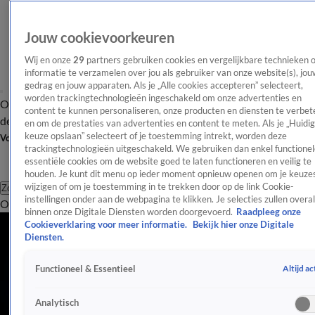
Jouw cookievoorkeuren
Wij en onze
29
partners gebruiken cookies en vergelijkbare technieken 
informatie te verzamelen over jou als gebruiker van onze website(s), jou
gedrag en jouw apparaten. Als je „Alle cookies accepteren” selecteert,
worden trackingtechnologieën ingeschakeld om onze advertenties en
Overzicht
Afleveringen
Tip
Entertainment
BN'ers
TV
Crime
Algemeen
content te kunnen personaliseren, onze producten en diensten te verbet
de redactie
Nieuwsbrief
en om de prestaties van advertenties en content te meten. Als je „Huidi
keuze opslaan” selecteert of je toestemming intrekt, worden deze
Volg Shownieuws
trackingtechnologieën uitgeschakeld. We gebruiken dan enkel functionel
essentiële cookies om de website goed te laten functioneren en veilig te
houden. Je kunt dit menu op ieder moment opnieuw openen om je keuzes
wijzigen of om je toestemming in te trekken door op de link Cookie-
Zoeken
instellingen onder aan de webpagina te klikken. Je selecties zullen overal
Overzicht
Entertainment
Spraakmakend
Reality
Crime
Video's
Afl
binnen onze Digitale Diensten worden doorgevoerd.
Raadpleeg onze
Cookieverklaring voor meer informatie.
Bekijk hier onze Digitale
Diensten.
Altijd ac
Functioneel & Essentieel
Analytisch