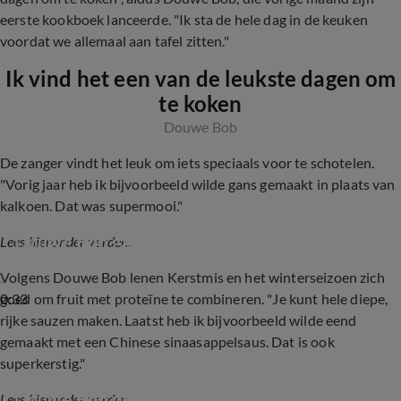
eerste kookboek lanceerde. "Ik sta de hele dag in de keuken
voordat we allemaal aan tafel zitten."
Ik vind het een van de leukste dagen om
te koken
Douwe Bob
De zanger vindt het leuk om iets speciaals voor te schotelen.
"Vorig jaar heb ik bijvoorbeeld wilde gans gemaakt in plaats van
kalkoen. Dat was supermooi."
Douwe Bob gaat kookboek schrijven
Lees hieronder verder...
Volgens Douwe Bob lenen Kerstmis en het winterseizoen zich
0:33
goed om fruit met proteïne te combineren. "Je kunt hele diepe,
rijke sauzen maken. Laatst heb ik bijvoorbeeld wilde eend
gemaakt met een Chinese sinaasappelsaus. Dat is ook
superkerstig."
Douwe Bob wil graag tv-kok worden
Lees hieronder verder...