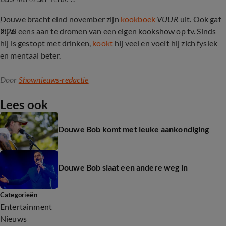
Douwe bracht eind november zijn
kookboek
VUUR
uit. Ook gaf
2:26
hij al eens aan te dromen van een eigen kookshow op tv. Sinds
hij is gestopt met drinken,
kookt
hij veel en voelt hij zich fysiek
en mentaal beter.
Door
Shownieuws-redactie
Lees ook
Douwe Bob komt met leuke aankondiging
Douwe Bob slaat een andere weg in
Categorieën
Entertainment
Nieuws