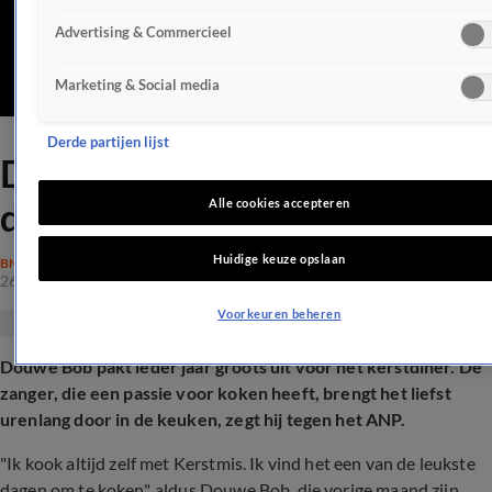
Advertising & Commercieel
Marketing & Social media
Derde partijen lijst
Douwe Bob staat met kerst
de hele dag in de keuken
Alle cookies accepteren
Huidige keuze opslaan
BN'ERS
26 dec 2025, 08:25
Voorkeuren beheren
Douwe Bob pakt ieder jaar groots uit voor het kerstdiner. De
zanger, die een passie voor koken heeft, brengt het liefst
urenlang door in de keuken, zegt hij tegen het ANP.
"Ik kook altijd zelf met Kerstmis. Ik vind het een van de leukste
dagen om te koken", aldus Douwe Bob, die vorige maand zijn