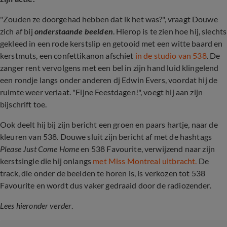
"Zouden ze doorgehad hebben dat ik het was?", vraagt Douwe
zich af bij
onderstaande beelden
. Hierop is te zien hoe hij, slechts
gekleed in een rode kerstslip en getooid met een witte baard en
kerstmuts, een confettikanon afschiet
in de studio van 538
. De
zanger rent vervolgens met een bel in zijn hand luid klingelend
een rondje langs onder anderen dj Edwin Evers, voordat hij de
ruimte weer verlaat. "Fijne Feestdagen!", voegt hij aan zijn
bijschrift toe.
Ook deelt hij bij zijn bericht een groen en paars hartje, naar de
kleuren van 538. Douwe sluit zijn bericht af met de hashtags
Please Just Come Home
en 538 Favourite, verwijzend naar zijn
kerstsingle die hij onlangs
met Miss Montreal uitbracht.
De
track, die onder de beelden te horen is, is verkozen tot 538
Favourite en wordt dus vaker gedraaid door de radiozender.
Lees hieronder verder
.