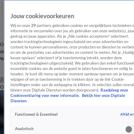
Jouw cookievoorkeuren
Wij en onze
29
partners gebruiken cookies en vergelijkbare technieken 
informatie te verzamelen over jou als gebruiker van onze website(s), jou
gedrag en jouw apparaten. Als je „Alle cookies accepteren” selecteert,
worden trackingtechnologieën ingeschakeld om onze advertenties en
Overzicht
Afleveringen
Tip
Entertainment
BN'ers
TV
Crime
Algemeen
content te kunnen personaliseren, onze producten en diensten te verbet
de redactie
Nieuwsbrief
en om de prestaties van advertenties en content te meten. Als je „Huidi
keuze opslaan” selecteert of je toestemming intrekt, worden deze
Volg Shownieuws
trackingtechnologieën uitgeschakeld. We gebruiken dan enkel functionel
essentiële cookies om de website goed te laten functioneren en veilig te
houden. Je kunt dit menu op ieder moment opnieuw openen om je keuzes
wijzigen of om je toestemming in te trekken door op de link Cookie-
Zoeken
instellingen onder aan de webpagina te klikken. Je selecties zullen overal
Overzicht
Entertainment
Spraakmakend
Reality
Crime
Video's
Afl
binnen onze Digitale Diensten worden doorgevoerd.
Raadpleeg onze
Cookieverklaring voor meer informatie.
Bekijk hier onze Digitale
Diensten.
Altijd ac
Functioneel & Essentieel
Analytisch