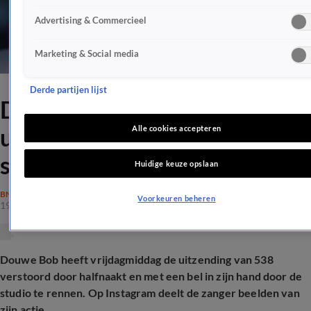
Advertising & Commercieel
Marketing & Social media
Derde partijen lijst
Douwe Bob verstoort
uitzending: crasht halfnaakt
Alle cookies accepteren
studio binnen
Huidige keuze opslaan
BN'ERS
Voorkeuren beheren
19 dec 2025, 17:59
Douwe Bob heeft vrijdagmiddag de uitzending van 538
verstoord door halfnaakt en met een bel in zijn hand door de
studio te rennen. Op Instagram deelt de zanger beelden van
zijn actie.