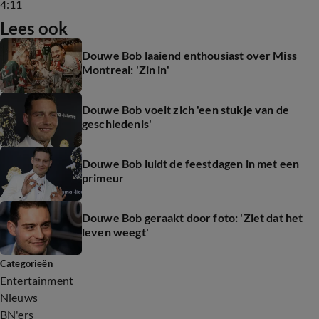
4:11
Lees ook
Douwe Bob laaiend enthousiast over Miss
Montreal: 'Zin in'
Douwe Bob voelt zich 'een stukje van de
geschiedenis'
Douwe Bob luidt de feestdagen in met een
primeur
Douwe Bob geraakt door foto: 'Ziet dat het
leven weegt'
Categorieën
Entertainment
Nieuws
BN'ers