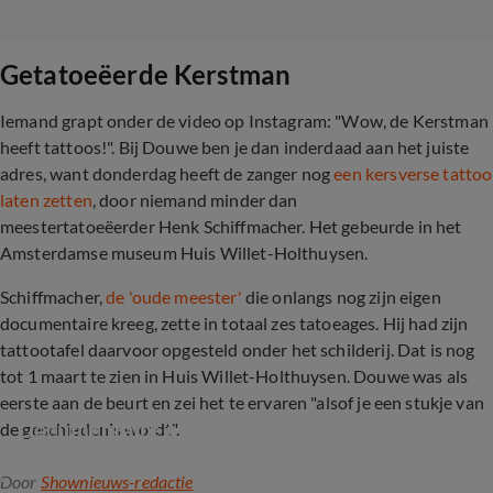
Getatoeëerde Kerstman
Iemand grapt onder de video op Instagram: "Wow, de Kerstman
heeft tattoos!". Bij Douwe ben je dan inderdaad aan het juiste
adres, want donderdag heeft de zanger nog
een kersverse tattoo
laten zetten
, door niemand minder dan
meestertatoeëerder Henk Schiffmacher. Het gebeurde in het
Amsterdamse museum Huis Willet-Holthuysen.
Schiffmacher,
de 'oude meester'
die onlangs nog zijn eigen
documentaire kreeg, zette in totaal zes tatoeages. Hij had zijn
tattootafel daarvoor opgesteld onder het schilderij. Dat is nog
tot 1 maart te zien in Huis Willet-Holthuysen. Douwe was als
eerste aan de beurt en zei het te ervaren "alsof je een stukje van
Documentaire over Henk Schiffmacher
de geschiedenis wordt".
Door
Shownieuws-redactie