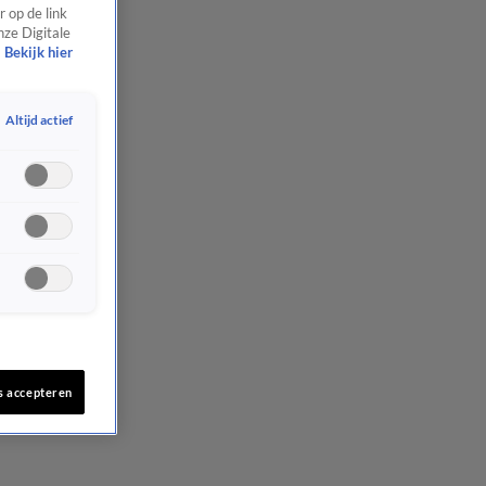
 op de link
nze Digitale
Bekijk hier
Altijd actief
s accepteren