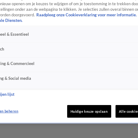
ieuw openen om je keuzes te wijzigen of om je toestemming in te trekken door
ellingen onder aan de webpagina te klikken. Je selecties zullen overal binnen o
orden doorgevoerd.
Raadpleeg onze Cookieverklaring voor meer informatie.
ale Diensten.
eel & Essentieel
sch
sing & Commercieel
ng & Social media
jen lijst
en beheren
Huidige keuze opslaan
Alle cookie