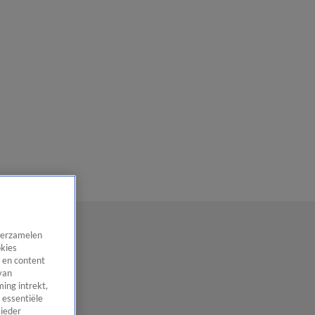
 verzamelen
okies
 en content
van
ing intrekt,
 essentiële
 ieder