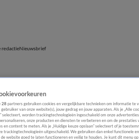
e redactie
Nieuwsbrief
everingen
ookievoorkeuren
e
28
partners gebruiken cookies en vergelijkbare technieken om informatie te
s gebruiker van onze website(s), jouw gedrag en jouw apparaten. Als je „Alle co
” selecteert, worden trackingtechnologieën ingeschakeld om onze advertenties
personaliseren, onze producten en diensten te verbeteren en om de prestaties 
s en content te meten. Als je „Huidige keuze opslaan” selecteert of je toestemm
e trackingtechnologieën uitgeschakeld. We gebruiken dan enkel functionele en
de website goed te laten functioneren en veilig te houden. Je kunt dit menu op