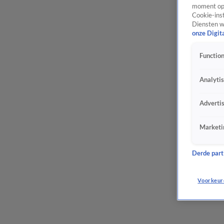
moment opn
Cookie-inst
Diensten w
onze Digit
Function
Analyti
Adverti
Marketi
Derde parti
Voorkeur