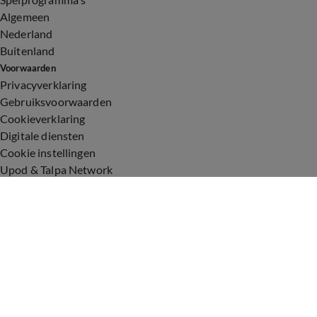
Algemeen
Nederland
Buitenland
Voorwaarden
Privacyverklaring
Gebruiksvoorwaarden
Cookieverklaring
Digitale diensten
Cookie instellingen
Upod & Talpa Network
Adverteren
Vacatures
Publieksservice
Toegankelijkheid
Over ons
Neem contact op
+31 (0)6 - 549 628 21
show@talpanetwork.com