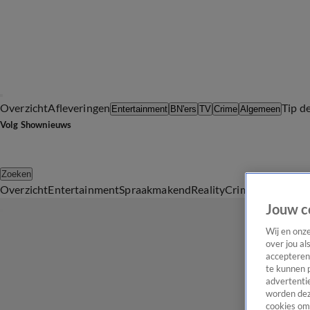
Overzicht
Afleveringen
Tip d
Entertainment
BN'ers
TV
Crime
Algemeen
Volg Shownieuws
Zoeken
Overzicht
Entertainment
Spraakmakend
Reality
Crime
Video's
Afl
Jouw c
Wij en onz
over jou al
accepteren
te kunnen 
advertentie
worden dez
cookies om 