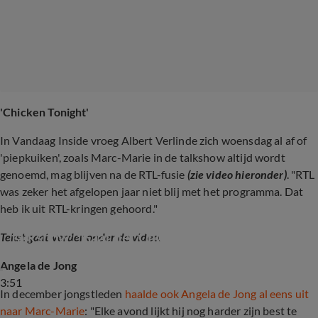
'Chicken Tonight'
In Vandaag Inside vroeg Albert Verlinde zich woensdag al af of
'piepkuiken', zoals Marc-Marie in de talkshow altijd wordt
genoemd, mag blijven na de RTL-fusie
(zie video hieronder)
. "RTL
was zeker het afgelopen jaar niet blij met het programma. Dat
heb ik uit RTL-kringen gehoord."
Albert Verlinde hoort naam nieuwe RTL-
talkshow: ‘Gaat het Chicken Tonight heten?'
Tekst gaat verder onder de video.
Angela de Jong
3:51
In december jongstleden
haalde ook Angela de Jong al eens uit
naar Marc-Marie
: "Elke avond lijkt hij nog harder zijn best te