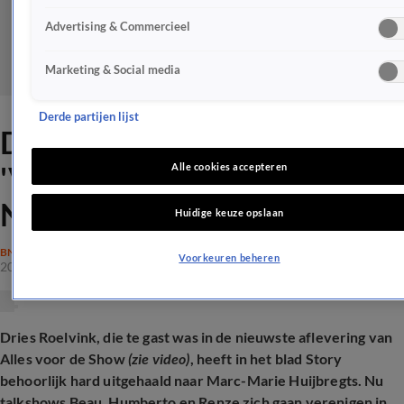
Advertising & Commercieel
Marketing & Social media
Derde partijen lijst
Dries Roelvink haalt uit:
'Veruit de slechtste van
Alle cookies accepteren
Nederland'
Huidige keuze opslaan
BN'ERS
Voorkeuren beheren
20 mrt 2025, 15:12
Dries Roelvink, die te gast was in de nieuwste aflevering van
Alles voor de Show
(zie video)
, heeft in het blad Story
behoorlijk hard uitgehaald naar Marc-Marie Huijbregts. Nu
talkshows Beau, Humberto en Renze zich gaan verenigen in