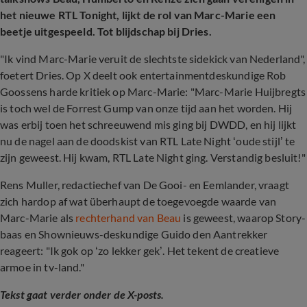
het nieuwe RTL Tonight, lijkt de rol van Marc-Marie een
beetje uitgespeeld. Tot blijdschap bij Dries.
"Ik vind Marc-Marie veruit de slechtste sidekick van Nederland",
foetert Dries. Op X deelt ook entertainmentdeskundige Rob
Goossens harde kritiek op Marc-Marie: "Marc-Marie Huijbregts
is toch wel de Forrest Gump van onze tijd aan het worden. Hij
was erbij toen het schreeuwend mis ging bij DWDD, en hij lijkt
nu de nagel aan de doodskist van RTL Late Night ‘oude stijl’ te
zijn geweest. Hij kwam, RTL Late Night ging. Verstandig besluit!"
Rens Muller, redactiechef van De Gooi- en Eemlander, vraagt
zich hardop af wat überhaupt de toegevoegde waarde van
Marc-Marie als
rechterhand van Beau
is geweest, waarop Story-
baas en Shownieuws-deskundige Guido den Aantrekker
reageert: "Ik gok op ‘zo lekker gek’. Het tekent de creatieve
armoe in tv-land."
Tekst gaat verder onder de X-posts.