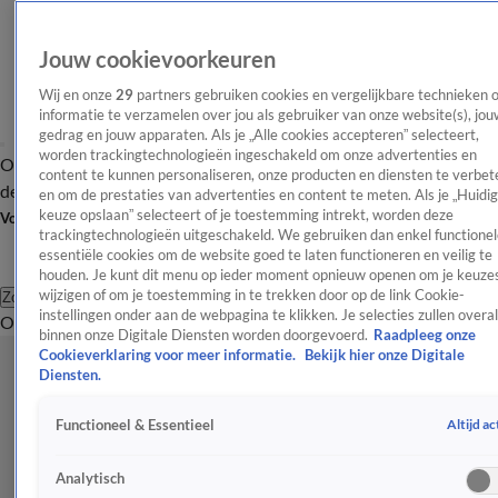
Jouw cookievoorkeuren
Wij en onze
29
partners gebruiken cookies en vergelijkbare technieken 
informatie te verzamelen over jou als gebruiker van onze website(s), jou
gedrag en jouw apparaten. Als je „Alle cookies accepteren” selecteert,
worden trackingtechnologieën ingeschakeld om onze advertenties en
Overzicht
Afleveringen
Tip
Entertainment
BN'ers
TV
Crime
Algemeen
content te kunnen personaliseren, onze producten en diensten te verbet
de redactie
Nieuwsbrief
en om de prestaties van advertenties en content te meten. Als je „Huidi
keuze opslaan” selecteert of je toestemming intrekt, worden deze
Volg Shownieuws
trackingtechnologieën uitgeschakeld. We gebruiken dan enkel functionel
essentiële cookies om de website goed te laten functioneren en veilig te
houden. Je kunt dit menu op ieder moment opnieuw openen om je keuzes
wijzigen of om je toestemming in te trekken door op de link Cookie-
Zoeken
instellingen onder aan de webpagina te klikken. Je selecties zullen overal
Overzicht
Entertainment
Spraakmakend
Reality
Crime
Video's
Afl
binnen onze Digitale Diensten worden doorgevoerd.
Raadpleeg onze
Cookieverklaring voor meer informatie.
Bekijk hier onze Digitale
Diensten.
Altijd ac
Functioneel & Essentieel
Analytisch