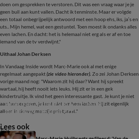
doen om gesprekken te verstoren. Dit was een vraag waar je je
geen buil aan kunt vallen. Dacht ik tenminste. Maar er volgde
een totaal onbegrijpelijk antwoord met een hoop ehs, iks, ja’s en
uts.. Mijn hemel, wat een gestuntel. Toen moest ik ondanks alles
even lachen. En dacht: het is helemaal niet erg als er af en toe
iemand van de tv verdwijnt."
Uithaal Johan Derksen
In Vandaag Inside wordt Marc-Marie ook al met enige
regelmaat aangepakt
(zie video hieronder).
Zo zei Johan Derksen
vorige maand nog: "Waarom zit hij daar? Want hij spreekt
wartaal, hij heeft nooit iets leuks. Hij zit er in een gek
kindertruitje. Ik vind het geen interessante gast. Je kunt je niet
René doet imitatie van Marc-Marie 
aan hem ergeren, je kunt niet om hem lachen, hij zit eigenlijk
Huijbregts: 'Hij praat echt zo!'
alleen in de weg met zijn prietpraat."
Lees ook
4:26
Marc-Marie Huijbregts gefileerd: 'Van de