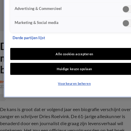
Advertising & Commercieel
Marketing & Social media
Derde partijen lijst
Dries Roelvink krijgt
mogelijk volgend jaar eigen
Alle cookies accepteren
biografie
Huidige keuze opslaan
BN'ERS
Voorkeuren beheren
23 juli 2020, 14:34
De kans is groot dat er volgend jaar een biografie verschijnt over
zanger en schrijver Dries Roelvink. De 61-jarige alleskunner is
benaderd door een journalist die graag zijn levensverhaal wil
optekenen. Het zou een officieus vervolg worden op het boek