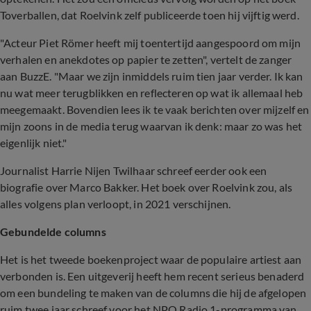
Toverballen, dat Roelvink zelf publiceerde toen hij vijftig werd.
"Acteur Piet Römer heeft mij toentertijd aangespoord om mijn
verhalen en anekdotes op papier te zetten", vertelt de zanger
aan BuzzE. "Maar we zijn inmiddels ruim tien jaar verder. Ik kan
nu wat meer terugblikken en reflecteren op wat ik allemaal heb
meegemaakt. Bovendien lees ik te vaak berichten over mijzelf en
mijn zoons in de media terug waarvan ik denk: maar zo was het
eigenlijk niet."
Journalist Harrie Nijen Twilhaar schreef eerder ook een
biografie over Marco Bakker. Het boek over Roelvink zou, als
alles volgens plan verloopt, in 2021 verschijnen.
Gebundelde columns
Het is het tweede boekenproject waar de populaire artiest aan
verbonden is. Een uitgeverij heeft hem recent serieus benaderd
om een bundeling te maken van de columns die hij de afgelopen
ruim twee jaar schreef voor het NPO Radio 1-programma van