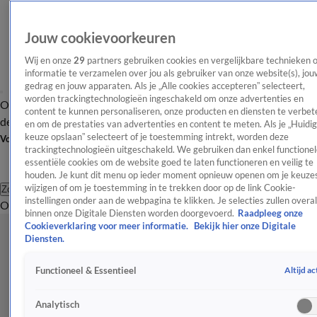
Jouw cookievoorkeuren
Wij en onze
29
partners gebruiken cookies en vergelijkbare technieken 
informatie te verzamelen over jou als gebruiker van onze website(s), jou
gedrag en jouw apparaten. Als je „Alle cookies accepteren” selecteert,
worden trackingtechnologieën ingeschakeld om onze advertenties en
Overzicht
Afleveringen
Tip
Entertainment
BN'ers
TV
Crime
Algemeen
content te kunnen personaliseren, onze producten en diensten te verbet
de redactie
Nieuwsbrief
en om de prestaties van advertenties en content te meten. Als je „Huidi
keuze opslaan” selecteert of je toestemming intrekt, worden deze
Volg Shownieuws
trackingtechnologieën uitgeschakeld. We gebruiken dan enkel functionel
essentiële cookies om de website goed te laten functioneren en veilig te
houden. Je kunt dit menu op ieder moment opnieuw openen om je keuzes
wijzigen of om je toestemming in te trekken door op de link Cookie-
Zoeken
instellingen onder aan de webpagina te klikken. Je selecties zullen overal
Overzicht
Entertainment
Spraakmakend
Reality
Crime
Video's
Afl
binnen onze Digitale Diensten worden doorgevoerd.
Raadpleeg onze
Cookieverklaring voor meer informatie.
Bekijk hier onze Digitale
Diensten.
Altijd ac
Functioneel & Essentieel
Analytisch