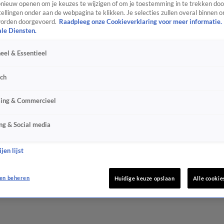
ieuw openen om je keuzes te wijzigen of om je toestemming in te trekken door
ellingen onder aan de webpagina te klikken. Je selecties zullen overal binnen o
orden doorgevoerd.
Raadpleeg onze Cookieverklaring voor meer informatie.
ale Diensten.
eel & Essentieel
sch
sing & Commercieel
ng & Social media
jen lijst
en beheren
Huidige keuze opslaan
Alle cookie