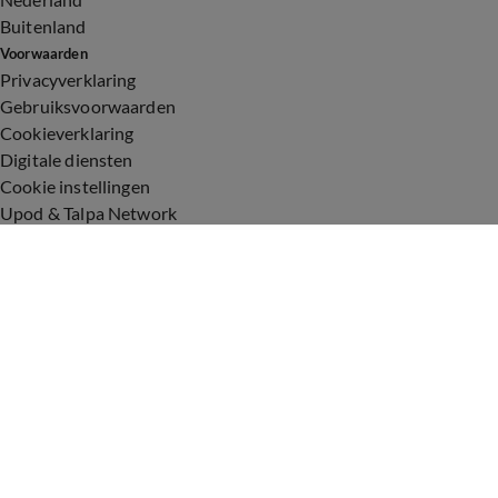
Buitenland
Voorwaarden
Privacyverklaring
Gebruiksvoorwaarden
Cookieverklaring
Digitale diensten
Cookie instellingen
Upod & Talpa Network
Adverteren
Vacatures
Publieksservice
Toegankelijkheid
Over ons
Neem contact op
+31 (0)6 - 549 628 21
show@talpanetwork.com
Tip de redactie
Volg Shownieuws