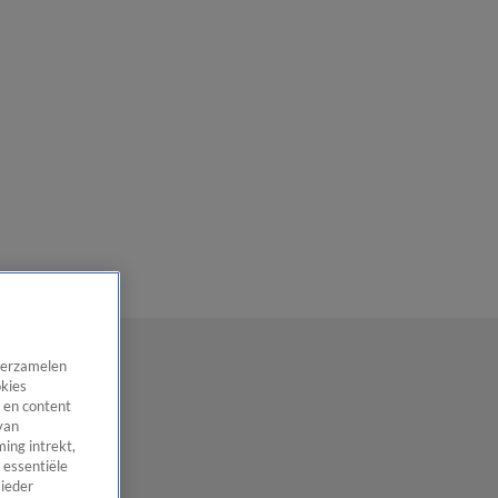
 verzamelen
okies
 en content
van
ing intrekt,
 essentiële
 ieder