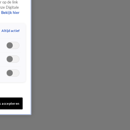
 op de link
nze Digitale
Bekijk hier
Altijd actief
s accepteren