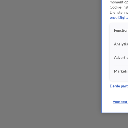
moment opn
Cookie-inst
Diensten w
onze Digit
Function
Analyti
Adverti
Marketi
Derde parti
Voorkeur