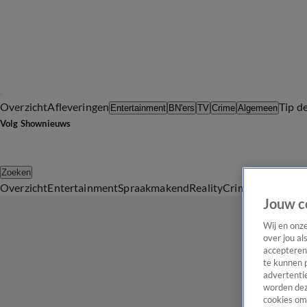
Overzicht
Afleveringen
Tip d
Entertainment
BN'ers
TV
Crime
Algemeen
Volg Shownieuws
Zoeken
Overzicht
Entertainment
Spraakmakend
Reality
Crime
Video's
Afl
Jouw c
Wij en onz
over jou al
accepteren
te kunnen 
advertentie
worden dez
cookies om 