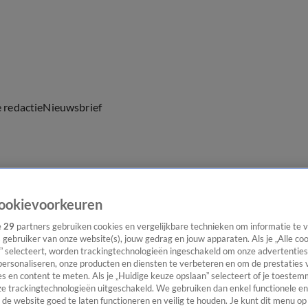
e redactie
Nieuwsbrief
everingen
ookievoorkeuren
e
29
partners gebruiken cookies en vergelijkbare technieken om informatie te
s gebruiker van onze website(s), jouw gedrag en jouw apparaten. Als je „Alle co
” selecteert, worden trackingtechnologieën ingeschakeld om onze advertenties
personaliseren, onze producten en diensten te verbeteren en om de prestaties 
s en content te meten. Als je „Huidige keuze opslaan” selecteert of je toestemm
e trackingtechnologieën uitgeschakeld. We gebruiken dan enkel functionele en
de website goed te laten functioneren en veilig te houden. Je kunt dit menu op