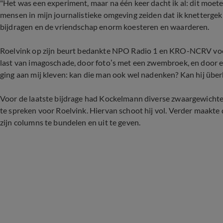
"Het was een experiment, maar na één keer dacht ik al: dit moet
mensen in mijn journalistieke omgeving zeiden dat ik knettergek
bijdragen en de vriendschap enorm koesteren en waarderen.
Roelvink op zijn beurt bedankte NPO Radio 1 en KRO-NCRV voor
last van imagoschade, door foto’s met een zwembroek, en door een
ging aan mij kleven: kan die man ook wel nadenken? Kan hij über
Voor de laatste bijdrage had Kockelmann diverse zwaargewichten u
te spreken voor Roelvink. Hiervan schoot hij vol. Verder maakt
zijn columns te bundelen en uit te geven.