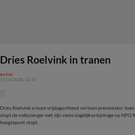
Dries Roelvink in tranen
BN'ERS
17 juli 2020, 12:13
Dries Roelvink schoot vrijdagochtend vol toen presentator Sv
stopt de volkszanger met zijn vaste dagelijkse bijdrage op NPO 
hoogtepunt stopt.