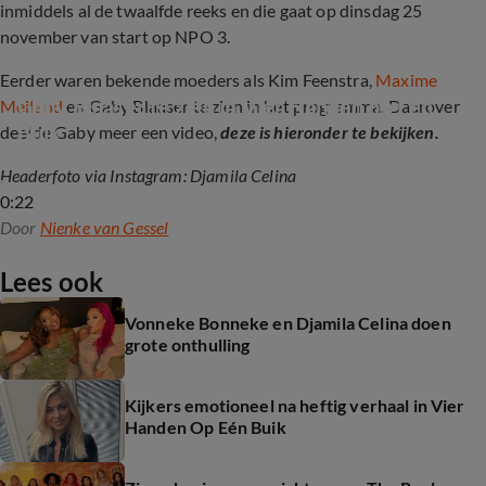
inmiddels al de twaalfde reeks en die gaat op dinsdag 25
november van start op NPO 3.
Eerder waren bekende moeders als Kim Feenstra,
Maxime
Gaby Blaaser te zien in Vier Handen op Eén 
Meiland
en Gaby Blaaser te zien in het programma. Daarover
Buik
deelde Gaby meer een video,
deze is hieronder te bekijken.
Headerfoto via Instagram: Djamila Celina
0:22
Door
Nienke van Gessel
Lees ook
Vonneke Bonneke en Djamila Celina doen
grote onthulling
Kijkers emotioneel na heftig verhaal in Vier
Handen Op Eén Buik