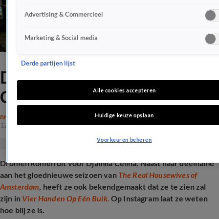
Advertising & Commercieel
Marketing & Social media
Derde partijen lijst
Droom komt uit voor Djamila
Celina
Alle cookies accepteren
Huidige keuze opslaan
BN'ERS
12 nov 2025, 16:01
Voorkeuren beheren
Dromen komen uit voor Djamila Celina. Naast haar deelname
aan het gloednieuwe seizoen van
The Real Housewives of
Amsterdam
, heeft ze ook bekendgemaakt dat ze te zien zal
zijn in
Vier Handen Op Eén Buik.
Op Instagram laat ze weten
hoe blij ze is.