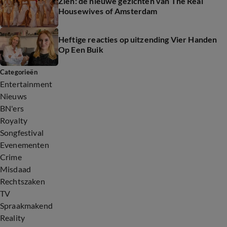
Zien: de nieuwe gezichten van The Real
Housewives of Amsterdam
Heftige reacties op uitzending Vier Handen
Op Een Buik
Categorieën
Entertainment
Nieuws
BN'ers
Royalty
Songfestival
Evenementen
Crime
Misdaad
Rechtszaken
TV
Spraakmakend
Reality