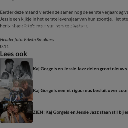
Eerder deze maand vierden ze samen nog de eerste verjaardag v
Jessie een kijkje in het eerste levensjaar van hun zoontje. Het st
Het zoontje van Jessie Jazz Vuijk en Kaj Gorgel
herkenbare foto's meer van hem te plaatsen.
Header foto: Edwin Smulders
0:11
Lees ook
Kaj Gorgels en Jessie Jazz delen groot nieuws
Kaj Gorgels neemt rigoureus besluit over zoo
ZIEN: Kaj Gorgels en Jessie Jazz staan stil bi