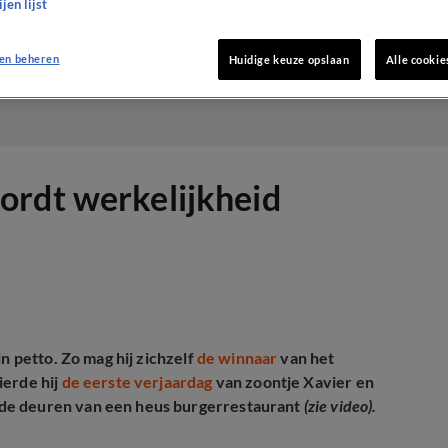
jen lijst
en beheren
Huidige keuze opslaan
Alle cookie
ordt werkelijkheid
n petto. Zo mag hij zichzelf
de winnaar
van het
ierde hij
de eerste verjaardag
van zoontje Xavier en
 de deuren van een heus burgerrestaurant
(zie video).