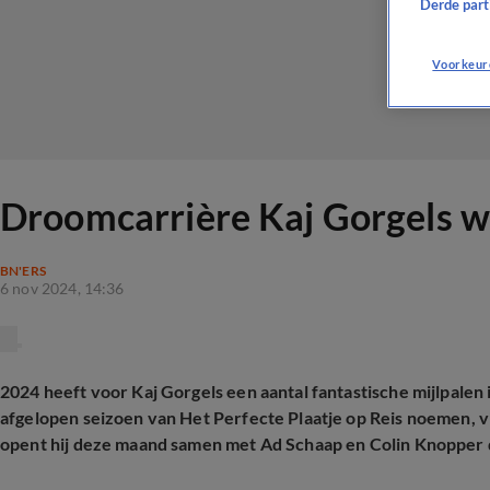
Derde parti
Voorkeur
Droomcarrière Kaj Gorgels w
BN'ERS
6 nov 2024, 14:36
2024 heeft voor Kaj Gorgels een aantal fantastische mijlpalen i
afgelopen seizoen van Het Perfecte Plaatje op Reis noemen, v
opent hij deze maand samen met Ad Schaap en Colin Knopper