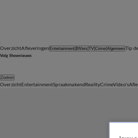
Overzicht
Afleveringen
Tip d
Entertainment
BN'ers
TV
Crime
Algemeen
Volg Shownieuws
Zoeken
Overzicht
Entertainment
Spraakmakend
Reality
Crime
Video's
Afl