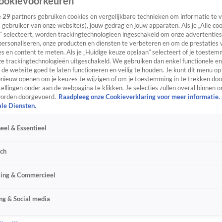
ookievoorkeuren
e
29
partners gebruiken cookies en vergelijkbare technieken om informatie te
s gebruiker van onze website(s), jouw gedrag en jouw apparaten. Als je „Alle co
” selecteert, worden trackingtechnologieën ingeschakeld om onze advertenties
personaliseren, onze producten en diensten te verbeteren en om de prestaties 
s en content te meten. Als je „Huidige keuze opslaan” selecteert of je toestemm
e trackingtechnologieën uitgeschakeld. We gebruiken dan enkel functionele en
de website goed te laten functioneren en veilig te houden. Je kunt dit menu op
ieuw openen om je keuzes te wijzigen of om je toestemming in te trekken door
ellingen onder aan de webpagina te klikken. Je selecties zullen overal binnen o
orden doorgevoerd.
Raadpleeg onze Cookieverklaring voor meer informatie.
ale Diensten.
eel & Essentieel
sch
sing & Commercieel
ng & Social media