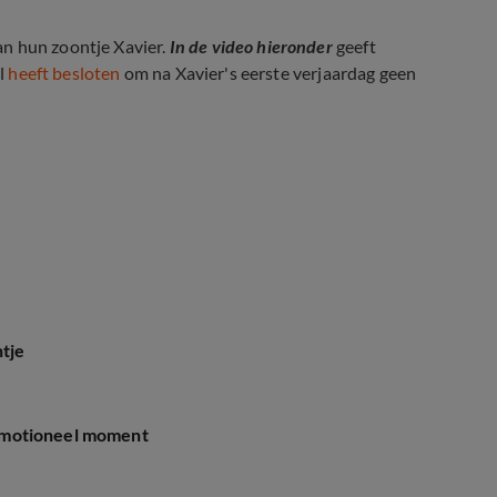
an hun zoontje Xavier.
In de video hieronder
geeft
el
heeft besloten
om na Xavier's eerste verjaardag geen
s is één jaar geworden
ntje
j emotioneel moment