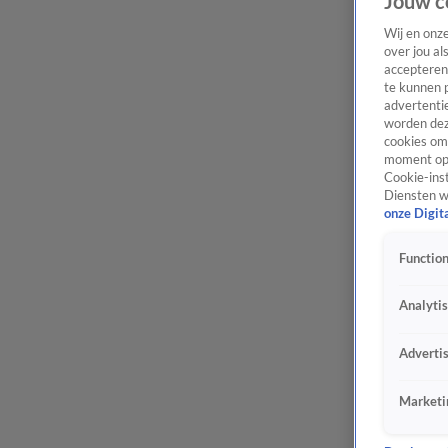
Jouw c
Wij en onz
over jou al
accepteren
te kunnen 
advertentie
worden dez
cookies om 
moment opn
Cookie-inst
Diensten w
onze Digit
Function
Analyti
Adverti
Marketi