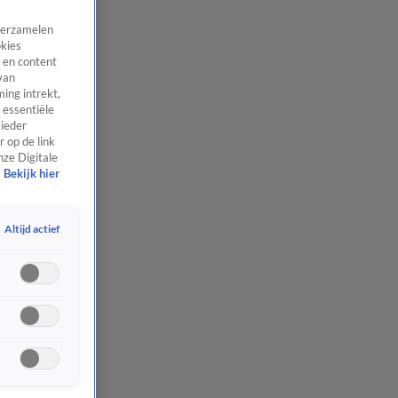
 verzamelen
okies
 en content
van
ing intrekt,
 essentiële
 ieder
 op de link
nze Digitale
Bekijk hier
Altijd actief