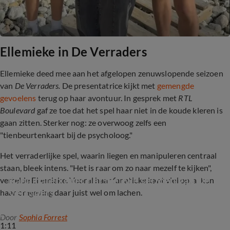
Ellemieke in De Verraders
Ellemieke deed mee aan het afgelopen zenuwslopende seizoen
van
De Verraders.
De presentatrice kijkt met
gemengde
gevoelens
terug op haar avontuur. In gesprek met
RTL
Boulevard
gaf ze toe dat het spel haar niet in de koude kleren is
gaan zitten. Sterker nog: ze overwoog zelfs een
"tienbeurtenkaart bij de psycholoog."
Het
verraderlijke spel, waarin liegen en manipuleren centraal
staan, bleek intens. "Het is raar om zo naar mezelf te kijken",
Kandidaten over het nieuwe seizoen van De 
vertelde Ellemieke. Vooral haar fanatieke kant viel op, al kon
Verraders
haar omgeving daar juist wel om lachen.
Door
Sophia Forrest
1:11