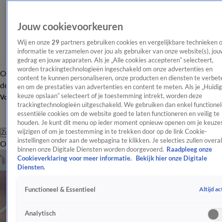
Jouw cookievoorkeuren
Wij en onze
29
partners gebruiken cookies en vergelijkbare technieken 
informatie te verzamelen over jou als gebruiker van onze website(s), jou
gedrag en jouw apparaten. Als je „Alle cookies accepteren” selecteert,
worden trackingtechnologieën ingeschakeld om onze advertenties en
Overzicht
Afleveringen
Tip
Entertainment
BN'ers
TV
Crime
Algemeen
content te kunnen personaliseren, onze producten en diensten te verbet
de redactie
Nieuwsbrief
en om de prestaties van advertenties en content te meten. Als je „Huidi
keuze opslaan” selecteert of je toestemming intrekt, worden deze
Volg Shownieuws
trackingtechnologieën uitgeschakeld. We gebruiken dan enkel functionel
essentiële cookies om de website goed te laten functioneren en veilig te
houden. Je kunt dit menu op ieder moment opnieuw openen om je keuzes
wijzigen of om je toestemming in te trekken door op de link Cookie-
Zoeken
instellingen onder aan de webpagina te klikken. Je selecties zullen overal
Overzicht
Entertainment
Spraakmakend
Reality
Crime
Video's
Afl
binnen onze Digitale Diensten worden doorgevoerd.
Raadpleeg onze
Cookieverklaring voor meer informatie.
Bekijk hier onze Digitale
Diensten.
Altijd ac
Functioneel & Essentieel
Analytisch