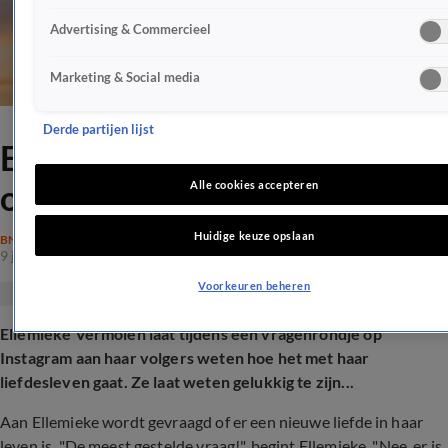
Advertising & Commercieel
Marketing & Social media
Derde partijen lijst
Ellemieke Vermolen
openhartig over liefdesleven
Alle cookies accepteren
Huidige keuze opslaan
BN'ERS
9 juni 2026, 16:15
Voorkeuren beheren
Ellemieke Vermolen laat tijdens een vragenrondje op
Instagram aan haar volgers weten hoe het met haar
liefdesleven gaat. Ze laat weten gelukkig te zijn...
Aan Ellemieke wordt gevraagd of er een nieuwe liefde in haar
leven is. "De meest gestelde vraag!", begint Ellemieke. "Nee, er is