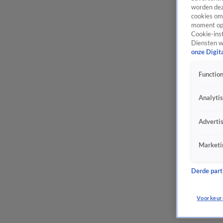
worden dez
cookies om 
moment opn
Cookie-inst
Diensten w
onze Digit
Function
Analyti
Adverti
Marketi
Derde parti
Voorkeur