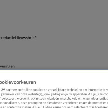
e redactie
Nieuwsbrief
everingen
ookievoorkeuren
e
29
partners gebruiken cookies en vergelijkbare technieken om informatie te
s gebruiker van onze website(s), jouw gedrag en jouw apparaten. Als je „Alle co
” selecteert, worden trackingtechnologieën ingeschakeld om onze advertenties
personaliseren, onze producten en diensten te verbeteren en om de prestaties 
s en content te meten. Als je „Huidige keuze opslaan” selecteert of je toestemm