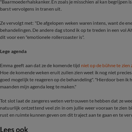
"Baarmoederhalskanker. En zoals je misschien al kan begrijpen i
barst vervolgens in tranen uit.
Ze vervolgt met: "De afgelopen weken waren intens, want de ene 
behandelingen. De andere dag stond ik op te treden in een vol A
dit voor een "emotionele rollercoaster is".
Lege agenda
Emma geeft aan dat ze de komende tijd
niet op de bühne te zien z
Hoe de komende weken eruit zullen zien weet ik nog niet precies
goed mogelijk te reageren op de behandeling". "Hierdoor ben ik
maanden mijn agenda leeg te maken."
Tot slot laat de zangeres weten vertrouwen te hebben dat ze weer
natuurlijk ontzettend veel zin in om jullie weer vooraan te zien bij
rust en ruimte kunnen geven om dit traject aan te gaan en te ver
Lees ook