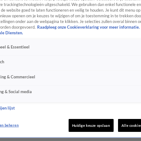
e trackingtechnologieën uitgeschakeld. We gebruiken dan enkel functionele en
de website goed te laten functioneren en veilig te houden. Je kunt dit menu op
ieuw openen om je keuzes te wijzigen of om je toestemming in te trekken door
ellingen onder aan de webpagina te klikken. Je selecties zullen overal binnen o
orden doorgevoerd.
Raadpleeg onze Cookieverklaring voor meer informatie.
ale Diensten.
eel & Essentieel
sch
sing & Commercieel
ng & Social media
jen lijst
en beheren
Huidige keuze opslaan
Alle cookie