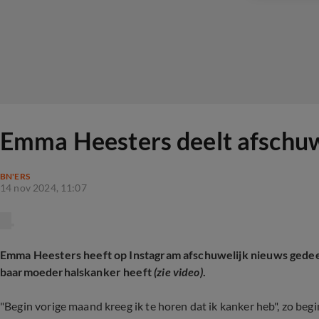
Emma Heesters deelt afschuwe
BN'ERS
14 nov 2024, 11:07
Emma Heesters heeft op Instagram afschuwelijk nieuws gedeeld
baarmoederhalskanker heeft
(zie video)
.
"Begin vorige maand kreeg ik te horen dat ik kanker heb", zo begi