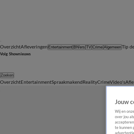
Overzicht
Afleveringen
Tip d
Entertainment
BN'ers
TV
Crime
Algemeen
Volg Shownieuws
Zoeken
Overzicht
Entertainment
Spraakmakend
Reality
Crime
Video's
Afl
Jouw c
Wij en onz
over jou al
accepteren
te kunnen 
advertentie