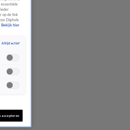
 essentiële
 ieder
 op de link
nze Digitale
Bekijk hier
Altijd actief
s accepteren