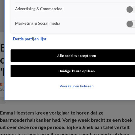
Advertising & Commercieel
Marketing & Social media
Derde partijen lijst
Emma Heesters open over
confronterend weekend:
Alle cookies accepteren
'Moeilijk'
Huidige keuze opslaan
BN'ERS
Voorkeuren beheren
20 nov 2025, 20:08
Emma Heesters kreeg vorig jaar te horen dat ze
baarmoederhalskanker had. Vorige week bracht ze een boek
uit over deze roerige periode. Bij Eva Jinek aan tafel vertelt
ze over haar boek en wil ze nog een keer haar verhaal doen.