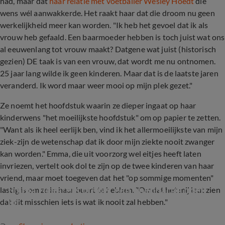
had, maar dat
haar relatie met voetballer Wesley Hoedt
die
wens wél aanwakkerde. Het raakt haar dat die droom nu geen
werkelijkheid meer kan worden. "Ik heb het gevoel dat ik als
vrouw heb gefaald. Een baarmoeder hebben is toch juist wat ons
al eeuwenlang tot vrouw maakt? Datgene wat juist (historisch
gezien) DE taak is van een vrouw, dat wordt me nu ontnomen.
25 jaar lang wilde ik geen kinderen. Maar dat is de laatste jaren
veranderd. Ik word maar weer mooi op mijn plek gezet."
Ze noemt het hoofdstuk waarin ze dieper ingaat op haar
kinderwens "het moeilijkste hoofdstuk" om op papier te zetten.
"Want als ik heel eerlijk ben, vind ik het allermoeilijkste van mijn
ziek-zijn de wetenschap dat ik door mijn ziekte nooit zwanger
kan worden." Emma, die uit voorzorg wel eitjes heeft laten
invriezen, vertelt ook dol te zijn op de twee kinderen van haar
vriend, maar moet toegeven dat het "op sommige momenten"
Emma Heesters brengt een openhartig boek 
lastig is om ze in haar buurt te hebben. "Omdat het mij laat zien
uit
dat dit misschien iets is wat ik nooit zal hebben."