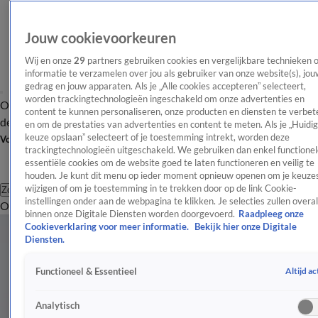
Jouw cookievoorkeuren
Wij en onze
29
partners gebruiken cookies en vergelijkbare technieken 
informatie te verzamelen over jou als gebruiker van onze website(s), jou
gedrag en jouw apparaten. Als je „Alle cookies accepteren” selecteert,
worden trackingtechnologieën ingeschakeld om onze advertenties en
Overzicht
Afleveringen
Tip
Entertainment
BN'ers
TV
Crime
Algemeen
content te kunnen personaliseren, onze producten en diensten te verbet
de redactie
Nieuwsbrief
en om de prestaties van advertenties en content te meten. Als je „Huidi
keuze opslaan” selecteert of je toestemming intrekt, worden deze
Volg Shownieuws
trackingtechnologieën uitgeschakeld. We gebruiken dan enkel functionel
essentiële cookies om de website goed te laten functioneren en veilig te
houden. Je kunt dit menu op ieder moment opnieuw openen om je keuzes
wijzigen of om je toestemming in te trekken door op de link Cookie-
Zoeken
instellingen onder aan de webpagina te klikken. Je selecties zullen overal
Overzicht
Entertainment
Spraakmakend
Reality
Crime
Video's
Afl
binnen onze Digitale Diensten worden doorgevoerd.
Raadpleeg onze
Cookieverklaring voor meer informatie.
Bekijk hier onze Digitale
Diensten.
Altijd ac
Functioneel & Essentieel
Analytisch