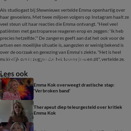
Als studiogast bij
Shownieuws
vertelde Emma openhartig over
haar gevoelens. Met twee miljoen volgers op Instagram haalt ze
veel steun uit haar reacties die Emma ontvangt. "Heel veel
patiënten met gastroparese reageren erop en zeggen: 'Ik heb
precies hetzelfde.'" De zangeres geeft aan dat het ook voor de
artsen een moeilijke situatie is, aangezien er weinig bekend is
over de oorzaak en genezing van Emma's ziekte. "Het is heel
Emma Kok is woest op haar arts
makkelijk om te zeggen dat het tussen je oren zit", vertelde ze.
Lees ook
3:09
Emma Kok overweegt drastische stap:
'Verbroken band'
Therapeut diep teleurgesteld over kritiek
Emma Kok