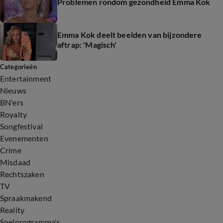
Problemen rondom gezondheid Emma Kok
Emma Kok deelt beelden van bijzondere
aftrap: 'Magisch'
Categorieën
Entertainment
Nieuws
BN'ers
Royalty
Songfestival
Evenementen
Crime
Misdaad
Rechtszaken
TV
Spraakmakend
Reality
Spelprogramma's