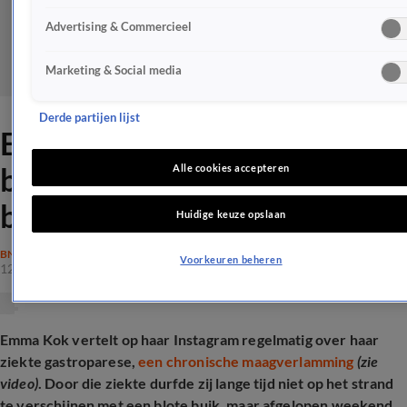
Advertising & Commercieel
Marketing & Social media
Derde partijen lijst
Emma Kok overwint
bikiniangst: 'Met mijn buikje
Alle cookies accepteren
bloot'
Huidige keuze opslaan
BN'ERS
Voorkeuren beheren
12 aug 2025, 16:23
Emma Kok vertelt op haar Instagram regelmatig over haar
ziekte
gastroparese,
een chronische maagverlamming
(zie
video)
. Door die ziekte durfde zij lange tijd niet op het strand
te verschijnen met een blote buik, maar afgelopen weekend