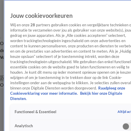
Jouw cookievoorkeuren
Wij en onze
28
partners gebruiken cookies en vergelijkbare technieken 
informatie te verzamelen over jou als gebruiker van onze website(s), jou
gedrag en jouw apparaten. Als je „Alle cookies accepteren” selecteert,
worden trackingtechnologieën ingeschakeld om onze advertenties en
Overzicht
Afleveringen
Tip
Entertainment
BN'ers
TV
Crime
Algemeen
content te kunnen personaliseren, onze producten en diensten te verbet
de redactie
Nieuwsbrief
en om de prestaties van advertenties en content te meten. Als je „Huidi
keuze opslaan” selecteert of je toestemming intrekt, worden deze
Volg Shownieuws
trackingtechnologieën uitgeschakeld. We gebruiken dan enkel functionel
essentiële cookies om de website goed te laten functioneren en veilig te
houden. Je kunt dit menu op ieder moment opnieuw openen om je keuzes
wijzigen of om je toestemming in te trekken door op de link Cookie-
Zoeken
instellingen onder aan de webpagina te klikken. Je selecties zullen overal
Overzicht
Entertainment
Spraakmakend
Reality
Crime
Video's
Afl
binnen onze Digitale Diensten worden doorgevoerd.
Raadpleeg onze
Cookieverklaring voor meer informatie.
Bekijk hier onze Digitale
Diensten.
Altijd ac
Functioneel & Essentieel
Analytisch