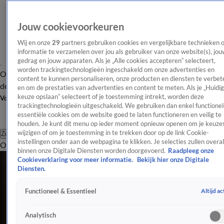
Jouw cookievoorkeuren
Wij en onze
29
partners gebruiken cookies en vergelijkbare technieken 
informatie te verzamelen over jou als gebruiker van onze website(s), jou
gedrag en jouw apparaten. Als je „Alle cookies accepteren” selecteert,
worden trackingtechnologieën ingeschakeld om onze advertenties en
Overzicht
Afleveringen
Tip
Entertainment
BN'ers
TV
Crime
Algemeen
content te kunnen personaliseren, onze producten en diensten te verbet
de redactie
Nieuwsbrief
en om de prestaties van advertenties en content te meten. Als je „Huidi
keuze opslaan” selecteert of je toestemming intrekt, worden deze
Volg Shownieuws
trackingtechnologieën uitgeschakeld. We gebruiken dan enkel functionel
essentiële cookies om de website goed te laten functioneren en veilig te
houden. Je kunt dit menu op ieder moment opnieuw openen om je keuzes
wijzigen of om je toestemming in te trekken door op de link Cookie-
Zoeken
instellingen onder aan de webpagina te klikken. Je selecties zullen overal
Overzicht
Entertainment
Spraakmakend
Reality
Crime
Video's
Afl
binnen onze Digitale Diensten worden doorgevoerd.
Raadpleeg onze
Cookieverklaring voor meer informatie.
Bekijk hier onze Digitale
Diensten.
Altijd ac
Functioneel & Essentieel
Analytisch