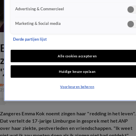
Advertising & Commercieel
Marketing & Social media
Derde partijen lijst
Emma Kok openhartig over
ziekte en pestverleden:
Alle cookies accepteren
'Zingen is mijn redding'
Huidige keuze opslaan
BN'ERS
Voorkeuren beheren
21 feb 2026, 08:33
Zangeres Emma Kok noemt zingen haar "redding in het leven".
Dat vertelt de 17-jarige Limburgse in gesprek met het
ANP
over haar ziekte, pestverleden en vriendschappen. "Ik weet
niet wat ik zou moeten doen als ik zingen niet had ontdekt",