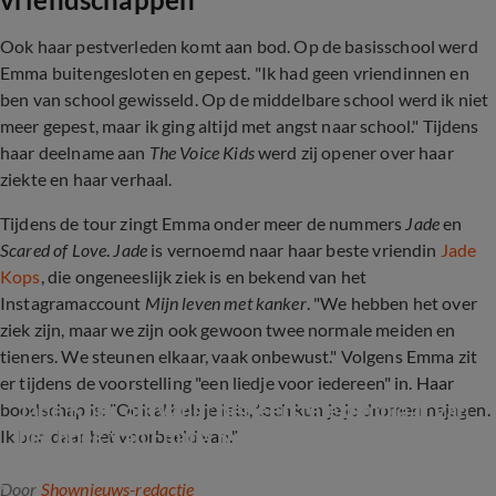
Ook haar pestverleden komt aan bod. Op de basisschool werd
Emma buitengesloten en gepest. "Ik had geen vriendinnen en
ben van school gewisseld. Op de middelbare school werd ik niet
meer gepest, maar ik ging altijd met angst naar school." Tijdens
haar deelname aan
The Voice Kids
werd zij opener over haar
ziekte en haar verhaal.
Tijdens de tour zingt Emma onder meer de nummers
Jade
en
Scared of Love
.
Jade
is vernoemd naar haar beste vriendin
Jade
Kops
, die ongeneeslijk ziek is en bekend van het
Instagramaccount
Mijn leven met kanker
. "We hebben het over
ziek zijn, maar we zijn ook gewoon twee normale meiden en
tieners. We steunen elkaar, vaak onbewust." Volgens Emma zit
er tijdens de voorstelling "een liedje voor iedereen" in. Haar
Jade Kops ontvangt het eerste exemplaar van 
boodschap is: "Ook al heb je iets, toch kun je je dromen najagen.
het boek van Emma Kok
Ik ben daar het voorbeeld van."
Door
Shownieuws-redactie