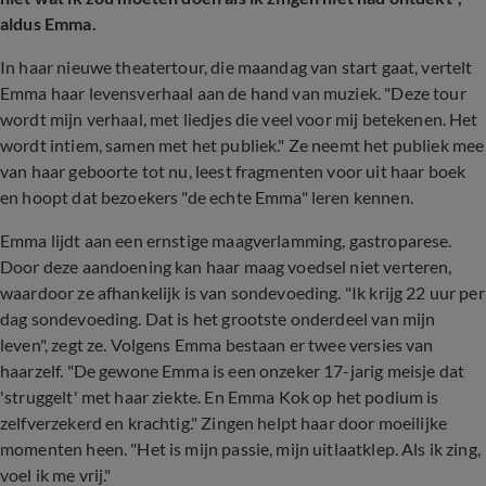
aldus Emma.
In haar nieuwe theatertour, die maandag van start gaat, vertelt
Emma haar levensverhaal aan de hand van muziek. "Deze tour
wordt mijn verhaal, met liedjes die veel voor mij betekenen. Het
wordt intiem, samen met het publiek." Ze neemt het publiek mee
van haar geboorte tot nu, leest fragmenten voor uit haar boek
en hoopt dat bezoekers "de echte Emma" leren kennen.
Emma lijdt aan een ernstige maagverlamming, gastroparese.
Door deze aandoening kan haar maag voedsel niet verteren,
waardoor ze afhankelijk is van sondevoeding. "Ik krijg 22 uur per
dag sondevoeding. Dat is het grootste onderdeel van mijn
leven", zegt ze. Volgens Emma bestaan er twee versies van
haarzelf. "De gewone Emma is een onzeker 17-jarig meisje dat
'struggelt' met haar ziekte. En Emma Kok op het podium is
zelfverzekerd en krachtig." Zingen helpt haar door moeilijke
momenten heen. "Het is mijn passie, mijn uitlaatklep. Als ik zing,
voel ik me vrij."