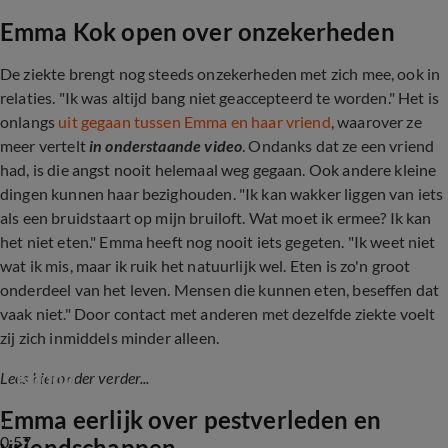
Emma Kok open over onzekerheden
De ziekte brengt nog steeds onzekerheden met zich mee, ook in
relaties. "Ik was altijd bang niet geaccepteerd te worden." Het is
onlangs
uit gegaan tussen Emma en haar vriend
, waarover ze
meer vertelt
in onderstaande video
. Ondanks dat ze een vriend
had, is die angst nooit helemaal weg gegaan. Ook andere kleine
dingen kunnen haar bezighouden. "Ik kan wakker liggen van iets
als een bruidstaart op mijn bruiloft. Wat moet ik ermee? Ik kan
het niet eten." Emma heeft nog nooit iets gegeten. "Ik weet niet
wat ik mis, maar ik ruik het natuurlijk wel. Eten is zo'n groot
onderdeel van het leven. Mensen die kunnen eten, beseffen dat
vaak niet." Door contact met anderen met dezelfde ziekte voelt
zij zich inmiddels minder alleen.
Emma Kok reageert op relatiebreuk met Jort 
Knoop
Lees hieronder verder...
Emma eerlijk over pestverleden en
0:57
vriendschappen