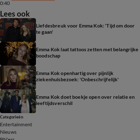
0:40
Lees ook
Liefdesbreuk voor Emma Kok: 'Tijd om door
te gaan'
Emma Kok laat tattoos zetten met belangrijke
boodschap
Emma Kok openhartig over pijnlijk
ziekenhuisbezoek: 'Onbeschrijfelijk'
Emma Kok doet boekje open over relatie en
leeftijdsverschil
Categorieën
Entertainment
Nieuws
BN'ers