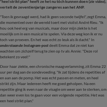
"heel strikt plan" heeft ze het nu tóch kunnen doen (
zie video
),
vertelt de zeventienjarige zangeres aan het ANP.
"Toen ik gevraagd werd, had ik geen seconde twijfel", zegt Emma,
die momenteel over de wereld toert met violist André Rieu. "Ik
hou ook heel erg van musicals, maar door mijn ziekte is het
moeilijk om in een musical te spelen. Via deze weg kon ik er nu
toch van proeven. En het was echt zo leuk als ik dacht." In
onderstaande Instagram-post
deelt Emma dat ze niet kan
wachten om zichzelf terug te zien op tv als Annie: "Deze rol
betekent zo veel!"
Door haar ziekte, een chronische maagverlamming, zit Emma 22
uur per dag aan de sondevoeding. "Ik zat tijdens de repetities af
en aan aan de pomp. Het was echt passen en meten, en heel
strikt zijn. Maar iedereen heeft me goed geholpen. Na een
repetitie ging ik even naar de visagie om weer aan te sterken, om
dan weer even los te gaan voor een volgende repetitie. Het was
een heel strikt plan."