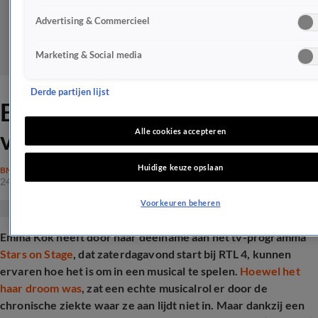
Advertising & Commercieel
Marketing & Social media
Derde partijen lijst
Emma Koks droom tóch in
vervulling door 'strikt plan'
Alle cookies accepteren
Huidige keuze opslaan
BN'ERS
24 mei 2025, 08:58
Voorkeuren beheren
Emma Kok heeft door haar deelname aan het tv-programma
Stars on Stage
, dat zaterdagavond start bij RTL 4, kunnen
ervaren hoe het is om in een musical te spelen.
Hoewel het
haar droom was
, zat een echte musicalrol er door de
chronische ziekte waar ze aan lijdt niet in. Maar dankzij een