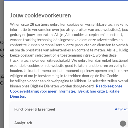
Jouw cookievoorkeuren
Wij en onze
28
partners gebruiken cookies en vergelijkbare technieken 
informatie te verzamelen over jou als gebruiker van onze website(s), jou
gedrag en jouw apparaten. Als je „Alle cookies accepteren” selecteert,
worden trackingtechnologieën ingeschakeld om onze advertenties en
Overzicht
Afleveringen
Tip
Entertainment
BN'ers
TV
Crime
Algemeen
content te kunnen personaliseren, onze producten en diensten te verbet
de redactie
Nieuwsbrief
en om de prestaties van advertenties en content te meten. Als je „Huidi
keuze opslaan” selecteert of je toestemming intrekt, worden deze
Volg Shownieuws
trackingtechnologieën uitgeschakeld. We gebruiken dan enkel functionel
essentiële cookies om de website goed te laten functioneren en veilig te
houden. Je kunt dit menu op ieder moment opnieuw openen om je keuzes
wijzigen of om je toestemming in te trekken door op de link Cookie-
Zoeken
instellingen onder aan de webpagina te klikken. Je selecties zullen overal
Overzicht
Entertainment
Spraakmakend
Reality
Crime
Video's
Afl
binnen onze Digitale Diensten worden doorgevoerd.
Raadpleeg onze
Cookieverklaring voor meer informatie.
Bekijk hier onze Digitale
Diensten.
Altijd ac
Functioneel & Essentieel
Analytisch