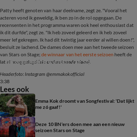
Patty heeft genoten van haar deelname, zegt ze. "Vooral het
acteren vond ik geweldig, ik ben zo in de rol opgegaan. De
recensenten in het programma waren ook heel enthousiast dat
ik dit durfde", zegt ze. "Ik heb zoveel geleerd en ik heb zoveel
meer lef gekregen. Ik had dit twintig jaar eerder al willen doen!",
besluit ze lachend. De dames doen mee aan het tweede seizoen
van Stars on Stage;
de winnaar van het eerste seizoen
heeft de
Dit is de eerste winnaar van Stars on Stage
lat al hoog gelegd (
zie onderstaande video
).
Headerfoto: Instagram @emmakokofficial
3:38
Lees ook
Emma Kok droomt van Songfestival: 'Dat lijkt
me zó gaaf!'
Deze 10 BN'ers doen mee aan een nieuw
seizoen Stars on Stage