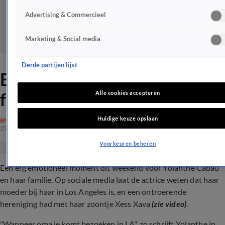
Advertising & Commercieel
Marketing & Social media
Derde partijen lijst
Emotioneel moment voor
familie Yolanthe Cabau
Alle cookies accepteren
Huidige keuze opslaan
BN'ERS
27 jan 2024, 21:53
Voorkeuren beheren
Een erg emotioneel moment dit weekend voor Yolanthe Cabau
en haar familie. Op sociale media laat de actrice weten dat haar
moeder bij haar in Los Angeles is, en een ontroerende
hereniging had met haar zoontje Xess Xava
(zie video)
.
"Wanneer oma je komt bezoeken in LA", zo schrijft Yolanthe in