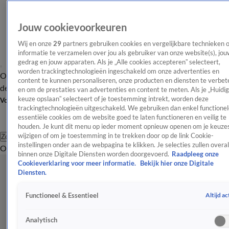
Jouw cookievoorkeuren
Wij en onze
29
partners gebruiken cookies en vergelijkbare technieken 
informatie te verzamelen over jou als gebruiker van onze website(s), jou
gedrag en jouw apparaten. Als je „Alle cookies accepteren” selecteert,
worden trackingtechnologieën ingeschakeld om onze advertenties en
Overzicht
Afleveringen
Tip
Entertainment
BN'ers
TV
Crime
Algemeen
content te kunnen personaliseren, onze producten en diensten te verbet
de redactie
Nieuwsbrief
en om de prestaties van advertenties en content te meten. Als je „Huidi
keuze opslaan” selecteert of je toestemming intrekt, worden deze
Volg Shownieuws
trackingtechnologieën uitgeschakeld. We gebruiken dan enkel functionel
essentiële cookies om de website goed te laten functioneren en veilig te
houden. Je kunt dit menu op ieder moment opnieuw openen om je keuzes
wijzigen of om je toestemming in te trekken door op de link Cookie-
Zoeken
instellingen onder aan de webpagina te klikken. Je selecties zullen overal
Overzicht
Entertainment
Spraakmakend
Reality
Crime
Video's
Afl
binnen onze Digitale Diensten worden doorgevoerd.
Raadpleeg onze
Cookieverklaring voor meer informatie.
Bekijk hier onze Digitale
Diensten.
Altijd ac
Functioneel & Essentieel
Analytisch