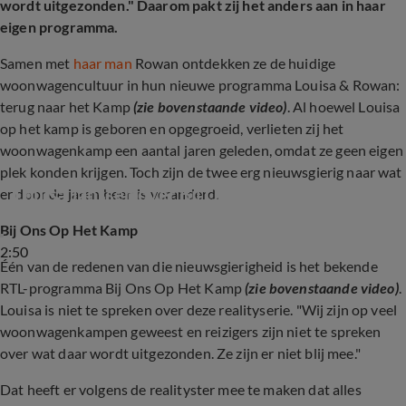
wordt uitgezonden." Daarom pakt zij het anders aan in haar
eigen programma.
Samen met
haar man
Rowan ontdekken ze de huidige
woonwagencultuur in hun nieuwe programma Louisa & Rowan:
terug naar het Kamp
(zie bovenstaande video)
. Al hoewel Louisa
op het kamp is geboren en opgegroeid, verlieten zij het
woonwagenkamp een aantal jaren geleden, omdat ze geen eigen
plek konden krijgen. Toch zijn de twee erg nieuwsgierig naar wat
Louisa Janssen over Bij Ons Op het Kamp
er door de jaren heen is veranderd.
Bij Ons Op Het Kamp
2:50
Één van de redenen van die nieuwsgierigheid is het bekende
RTL-programma Bij Ons Op Het Kamp
(zie bovenstaande video)
.
Louisa is niet te spreken over deze realityserie. "Wij zijn op veel
woonwagenkampen geweest en reizigers zijn niet te spreken
over wat daar wordt uitgezonden. Ze zijn er niet blij mee."
Dat heeft er volgens de realityster mee te maken dat alles