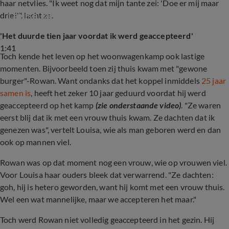
haar netvlies. "Ik weet nog dat mijn tante zei: 'Doe er mij maar
Louisa Janssen en Rowan handelden in dildo's
drie!'", lacht ze.
'Het duurde tien jaar voordat ik werd geaccepteerd'
1:41
Toch kende het leven op het woonwagenkamp ook lastige
momenten. Bijvoorbeeld toen zij thuis kwam met "gewone
burger"-Rowan. Want ondanks dat het koppel inmiddels
25 jaar
samen is
, heeft het zeker 10 jaar geduurd voordat hij werd
geaccepteerd op het kamp
(zie onderstaande video)
. "Ze waren
eerst blij dat ik met een vrouw thuis kwam. Ze dachten dat ik
genezen was", vertelt Louisa, wie als man geboren werd en dan
ook op mannen viel.
Rowan was op dat moment nog een vrouw, wie op vrouwen viel.
Voor Louisa haar ouders bleek dat verwarrend. "Ze dachten:
goh, hij is hetero geworden, want hij komt met een vrouw thuis.
Wel een wat mannelijke, maar we accepteren het maar."
Toch werd Rowan niet volledig geaccepteerd in het gezin. Hij