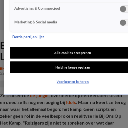
Advertising & Commercieel
Marketing & Social media
Derde partijen lijst
Emotionele terugkeer voor
Louisa Janssen
Alle cookies accepteren
Huidige keuze opslaan
BN'ERS
22 mei 2025, 19:23
Voorkeuren beheren
Ze trotseerde
de jungle
, overleefde op een verlaten strand
en deed zelfs nog een poging bij
Idols
. Maar nu keert ze terug
naar waar het allemaal begon: het kamp. Geen scripts en
zeker geen rol in de veelbesproken realityserie Bij Ons Op
Het Kamp. "Reizigers zijn niet te spreken over wat daar