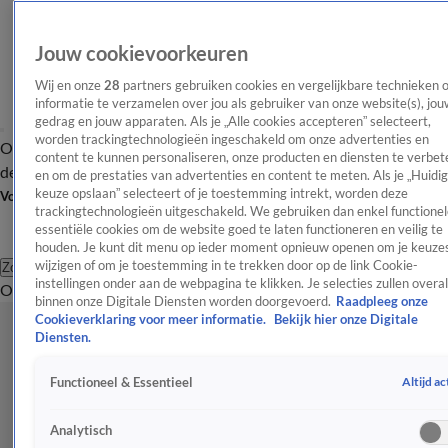
Jouw cookievoorkeuren
Wij en onze
28
partners gebruiken cookies en vergelijkbare technieken 
informatie te verzamelen over jou als gebruiker van onze website(s), jou
gedrag en jouw apparaten. Als je „Alle cookies accepteren” selecteert,
worden trackingtechnologieën ingeschakeld om onze advertenties en
Overzicht
Afleveringen
Tip
Entertainment
BN'ers
TV
Crime
Algemeen
content te kunnen personaliseren, onze producten en diensten te verbet
de redactie
Nieuwsbrief
en om de prestaties van advertenties en content te meten. Als je „Huidi
keuze opslaan” selecteert of je toestemming intrekt, worden deze
Volg Shownieuws
trackingtechnologieën uitgeschakeld. We gebruiken dan enkel functionel
essentiële cookies om de website goed te laten functioneren en veilig te
houden. Je kunt dit menu op ieder moment opnieuw openen om je keuzes
wijzigen of om je toestemming in te trekken door op de link Cookie-
Zoeken
instellingen onder aan de webpagina te klikken. Je selecties zullen overal
Overzicht
Entertainment
Spraakmakend
Reality
Crime
Video's
Afl
binnen onze Digitale Diensten worden doorgevoerd.
Raadpleeg onze
Cookieverklaring voor meer informatie.
Bekijk hier onze Digitale
Diensten.
Altijd ac
Functioneel & Essentieel
Analytisch