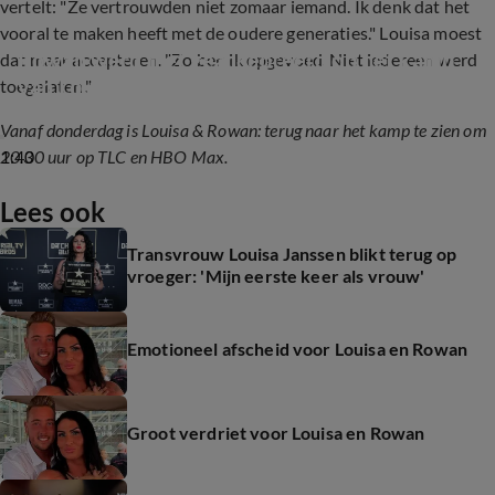
vertelt: "Ze vertrouwden niet zomaar iemand. Ik denk dat het
vooral te maken heeft met de oudere generaties." Louisa moest
Rowan werd niet geaccepteerd op het kamp 
dat maar accepteren. "Zo ben ik opgevoed. Niet iedereen werd
van Louisa Janssen
toegelaten."
Vanaf donderdag is Louisa & Rowan: terug naar het kamp te zien om
1:40
20.30 uur op TLC en HBO Max.
Lees ook
Transvrouw Louisa Janssen blikt terug op
vroeger: 'Mijn eerste keer als vrouw'
Emotioneel afscheid voor Louisa en Rowan
Groot verdriet voor Louisa en Rowan