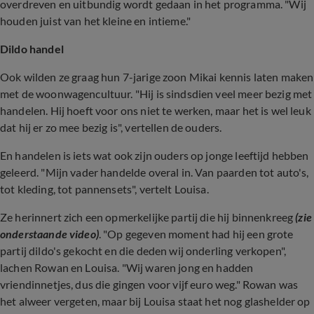
overdreven en uitbundig wordt gedaan in het programma. "Wij
houden juist van het kleine en intieme."
Dildo handel
Ook wilden ze graag hun 7-jarige zoon Mikai kennis laten maken
met de woonwagencultuur. "Hij is sindsdien veel meer bezig met
handelen. Hij hoeft voor ons niet te werken, maar het is wel leuk
dat hij er zo mee bezig is", vertellen de ouders.
En handelen is iets wat ook zijn ouders op jonge leeftijd hebben
geleerd. "Mijn vader handelde overal in. Van paarden tot auto's,
tot kleding, tot pannensets", vertelt Louisa.
Ze herinnert zich een opmerkelijke partij die hij binnenkreeg
(zie
onderstaande video)
. "Op
gegeven
moment had hij een grote
partij dildo's gekocht en die deden wij onderling verkopen",
lachen Rowan en Louisa. "Wij waren jong en hadden
vriendinnetjes, dus die gingen voor vijf euro weg." Rowan was
het alweer vergeten, maar bij Louisa staat het nog glashelder op