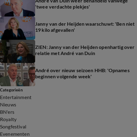
André van Duin weer behandeld vanwege
'twee verdachte plekjes'
Janny van der Heijden waarschuwt: 'Ben niet
19 kilo afgevallen'
ZIEN: Janny van der Heijden openhartig over
relatie met André van Duin
André over nieuw seizoen HHB: 'Opnames
beginnen volgende week'
Categorieën
Entertainment
Nieuws
BN'ers
Royalty
Songfestival
Evenementen