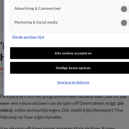
Advertising & Commercieel
Marketing & Social media
Derde partijen lijst
'Enorme dreun voor Heel
Holland Bakt'
Alle cookies accepteren
Huidige keuze opslaan
BN'ERS
29 jan 2024, 20:00
Voorkeuren beheren
De kijkcijfers van het programma Heel Holland Bakt, dat dit jaar
weer een nieuw seizoen van de spin-off Doorbakken krijgt
(zie
video),
vallen behoorlijk tegen. Dat meldt kijkcijferexpert Tina
Nijkamp op haar eigen kanalen.
Aan de spin-off doen onder anderen Maik de Boer, Ruben