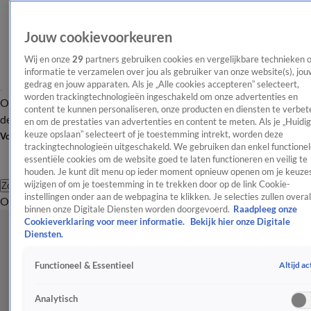
Jouw cookievoorkeuren
Wij en onze
29
partners gebruiken cookies en vergelijkbare technieken 
informatie te verzamelen over jou als gebruiker van onze website(s), jou
gedrag en jouw apparaten. Als je „Alle cookies accepteren” selecteert,
worden trackingtechnologieën ingeschakeld om onze advertenties en
Overzicht
Afleveringen
Tip
Entertainment
BN'ers
TV
Crime
Algemeen
content te kunnen personaliseren, onze producten en diensten te verbet
de redactie
Nieuwsbrief
en om de prestaties van advertenties en content te meten. Als je „Huidi
keuze opslaan” selecteert of je toestemming intrekt, worden deze
Volg Shownieuws
trackingtechnologieën uitgeschakeld. We gebruiken dan enkel functionel
essentiële cookies om de website goed te laten functioneren en veilig te
houden. Je kunt dit menu op ieder moment opnieuw openen om je keuzes
wijzigen of om je toestemming in te trekken door op de link Cookie-
Zoeken
instellingen onder aan de webpagina te klikken. Je selecties zullen overal
Overzicht
Entertainment
Spraakmakend
Reality
Crime
Video's
Afl
binnen onze Digitale Diensten worden doorgevoerd.
Raadpleeg onze
Cookieverklaring voor meer informatie.
Bekijk hier onze Digitale
Diensten.
Altijd ac
Functioneel & Essentieel
Analytisch