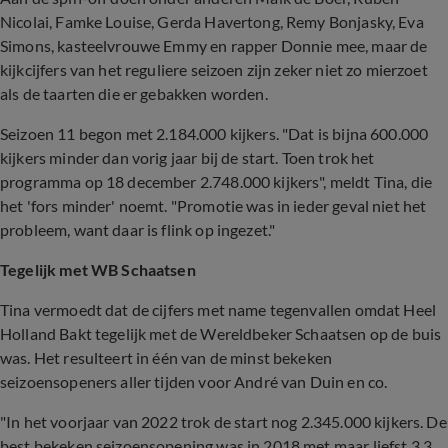
Nicolai, Famke Louise, Gerda Havertong, Remy Bonjasky, Eva
Simons, kasteelvrouwe Emmy en rapper Donnie mee, maar de
kijkcijfers van het reguliere seizoen zijn zeker niet zo mierzoet
als de taarten die er gebakken worden.
Seizoen 11 begon met
2.184.000 kijkers. "Dat is bijna 600.000
kijkers minder dan vorig jaar bij de start. Toen trok het
programma op 18 december 2.748.000 kijkers", meldt Tina, die
het 'fors minder' noemt. "Promotie was in ieder geval niet het
probleem, want daar is flink op ingezet."
Tegelijk met WB Schaatsen
Tina vermoedt dat de cijfers met name tegenvallen omdat Heel
Holland Bakt tegelijk met de Wereldbeker Schaatsen op de buis
was. Het resulteert in één van de minst bekeken
seizoensopeners aller tijden voor André van Duin en co.
"In het voorjaar van 2022 trok de start nog 2.345.000 kijkers. De
best bekeken seizoensopening was in 2018 met maar liefst 3,3