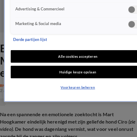
Advertising & Commercieel
Marketing & Social media
Derde partijen lijst
Enorme opluchting voor
Mart Hoogkamer na
Alle cookies accepteren
emotionele dagen
Huidige keuze opslaan
BN'ERS
Voorkeuren beheren
2 aug 2025, 19:08
Na een spannende en emotionele zoektocht is Mart
Hoogkamer eindelijk herenigd met zijn geliefde hond Ciro
(zie
video)
. De hond was dagenlang vermist, wat voor veel onrust
zorgde bij de zanger en zijn volgers.