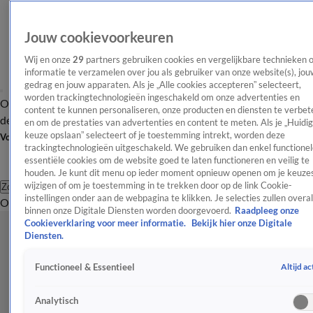
Jouw cookievoorkeuren
Wij en onze
29
partners gebruiken cookies en vergelijkbare technieken 
informatie te verzamelen over jou als gebruiker van onze website(s), jou
gedrag en jouw apparaten. Als je „Alle cookies accepteren” selecteert,
worden trackingtechnologieën ingeschakeld om onze advertenties en
Overzicht
Afleveringen
Tip
Entertainment
BN'ers
TV
Crime
Algemeen
content te kunnen personaliseren, onze producten en diensten te verbet
de redactie
Nieuwsbrief
en om de prestaties van advertenties en content te meten. Als je „Huidi
keuze opslaan” selecteert of je toestemming intrekt, worden deze
Volg Shownieuws
trackingtechnologieën uitgeschakeld. We gebruiken dan enkel functionel
essentiële cookies om de website goed te laten functioneren en veilig te
houden. Je kunt dit menu op ieder moment opnieuw openen om je keuzes
wijzigen of om je toestemming in te trekken door op de link Cookie-
Zoeken
instellingen onder aan de webpagina te klikken. Je selecties zullen overal
Overzicht
Entertainment
Spraakmakend
Reality
Crime
Video's
Afl
binnen onze Digitale Diensten worden doorgevoerd.
Raadpleeg onze
Cookieverklaring voor meer informatie.
Bekijk hier onze Digitale
Diensten.
Altijd ac
Functioneel & Essentieel
Analytisch