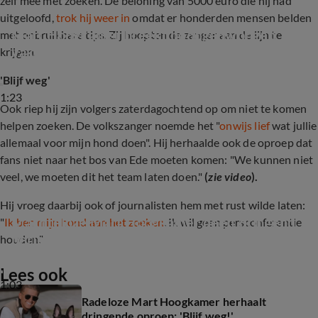
zelf mee met zoeken. De beloning van 5000 euro die hij had
uitgeloofd,
trok hij weer in
omdat er honderden mensen belden
Mart Hoogkamer breekt noodgedwongen 
met onbruikbare tips. Zij hoopten de zanger aan de lijn te
vakantie af
krijgen.
'Blijf weg'
1:23
Ook riep hij zijn volgers zaterdagochtend op om niet te komen
helpen zoeken.
De volkszanger noemde het "
onwijs lief
wat jullie
allemaal voor mijn hond doen". Hij herhaalde ook de oproep dat
fans niet naar het bos van Ede moeten komen: "We kunnen niet
veel, we moeten dit het team laten doen."
(
zie video
).
Hij vroeg daarbij ook of journalisten hem met rust wilde laten:
Machteloze Mart Hoogkamer deelt dringend 
"
Ik ben mijn hond aan het zoeken
. Ik wil geen persconferentie
bericht
houden."
Lees ook
1:03
Radeloze Mart Hoogkamer herhaalt
dringende oproep: 'Blijf weg!'