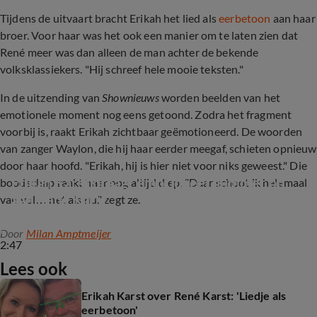
Tijdens de uitvaart bracht Erikah het lied als
eerbetoon
aan haar
broer. Voor haar was het ook een manier om te laten zien dat
René meer was dan alleen de man achter de bekende
volksklassiekers. "Hij schreef hele mooie teksten."
In de uitzending van
Shownieuws
worden beelden van het
emotionele moment nog eens getoond. Zodra het fragment
voorbij is, raakt Erikah zichtbaar geëmotioneerd. De woorden
van zanger Waylon, die hij haar eerder meegaf, schieten opnieuw
door haar hoofd. "Erikah, hij is hier niet voor niks geweest." Die
Erikah Karst draagt emotioneel nummer op 
boodschap raakt haar nog altijd diep. "Daar schoot ik helemaal
aan René Karst
van vol… net als nu," zegt ze.
Door
Milan Amptmeijer
2:47
Lees ook
Erikah Karst over René Karst: 'Liedje als
eerbetoon'