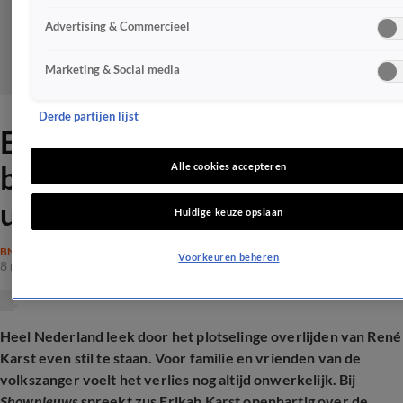
Advertising & Commercieel
Marketing & Social media
Derde partijen lijst
Erikah Karst geëmotioneerd
bij terugzien beelden
Alle cookies accepteren
uitvaart van broer René
Huidige keuze opslaan
BN'ERS
Voorkeuren beheren
8 mrt 2026, 09:13
Heel Nederland leek door het plotselinge overlijden van René
Karst even stil te staan. Voor familie en vrienden van de
volkszanger voelt het verlies nog altijd onwerkelijk. Bij
Shownieuws
spreekt zus Erikah Karst openhartig over de