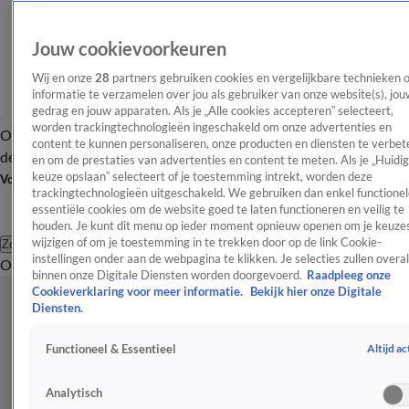
Jouw cookievoorkeuren
Wij en onze
28
partners gebruiken cookies en vergelijkbare technieken 
informatie te verzamelen over jou als gebruiker van onze website(s), jou
gedrag en jouw apparaten. Als je „Alle cookies accepteren” selecteert,
worden trackingtechnologieën ingeschakeld om onze advertenties en
Overzicht
Afleveringen
Tip
Entertainment
BN'ers
TV
Crime
Algemeen
content te kunnen personaliseren, onze producten en diensten te verbet
de redactie
Nieuwsbrief
en om de prestaties van advertenties en content te meten. Als je „Huidi
keuze opslaan” selecteert of je toestemming intrekt, worden deze
Volg Shownieuws
trackingtechnologieën uitgeschakeld. We gebruiken dan enkel functionel
essentiële cookies om de website goed te laten functioneren en veilig te
houden. Je kunt dit menu op ieder moment opnieuw openen om je keuzes
wijzigen of om je toestemming in te trekken door op de link Cookie-
Zoeken
instellingen onder aan de webpagina te klikken. Je selecties zullen overal
Overzicht
Entertainment
Spraakmakend
Reality
Crime
Video's
Afl
binnen onze Digitale Diensten worden doorgevoerd.
Raadpleeg onze
Cookieverklaring voor meer informatie.
Bekijk hier onze Digitale
Diensten.
Altijd ac
Functioneel & Essentieel
Analytisch