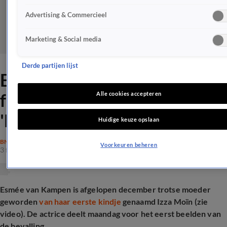
Advertising & Commercieel
Marketing & Social media
Derde partijen lijst
Esmée van Kampen deelt
foto's van bevalling:
Alle cookies accepteren
'Magisch!'
Huidige keuze opslaan
BN'ERS
Voorkeuren beheren
3 feb 2025, 10:09
Esmée van Kampen is afgelopen december trotse moeder
geworden
van haar eerste kindje
genaamd Izza Moïn (zie
video). De actrice deelt maandag voor het eerst beelden van
de bevalling.