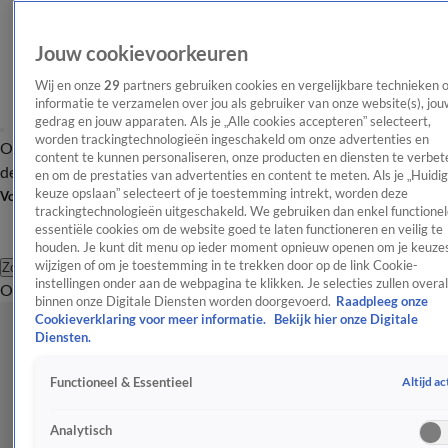
Jouw cookievoorkeuren
Wij en onze
29
partners gebruiken cookies en vergelijkbare technieken 
informatie te verzamelen over jou als gebruiker van onze website(s), jou
gedrag en jouw apparaten. Als je „Alle cookies accepteren” selecteert,
worden trackingtechnologieën ingeschakeld om onze advertenties en
Overzicht
Afleveringen
Tip
Entertainment
BN'ers
TV
Crime
Algemeen
content te kunnen personaliseren, onze producten en diensten te verbet
de redactie
Nieuwsbrief
en om de prestaties van advertenties en content te meten. Als je „Huidi
keuze opslaan” selecteert of je toestemming intrekt, worden deze
Volg Shownieuws
trackingtechnologieën uitgeschakeld. We gebruiken dan enkel functionel
essentiële cookies om de website goed te laten functioneren en veilig te
houden. Je kunt dit menu op ieder moment opnieuw openen om je keuzes
wijzigen of om je toestemming in te trekken door op de link Cookie-
Zoeken
instellingen onder aan de webpagina te klikken. Je selecties zullen overal
Overzicht
Entertainment
Spraakmakend
Reality
Crime
Video's
Afl
binnen onze Digitale Diensten worden doorgevoerd.
Raadpleeg onze
Cookieverklaring voor meer informatie.
Bekijk hier onze Digitale
Diensten.
Altijd ac
Functioneel & Essentieel
Analytisch