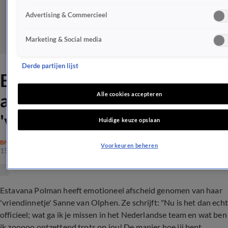
Advertising & Commercieel
Marketing & Social media
Derde partijen lijst
Estavana neemt emotioneel
afscheid van haar
Alle cookies accepteren
'vriendinnetje'
Huidige keuze opslaan
BN'ERS
Voorkeuren beheren
15 mei 2018, 13:57
Estavana Polman heeft emotioneel afscheid genomen van haar
'vriendinnetje' Sanne van Olphen. Ze schrijft: "Nu is het dan echt
officieel; wat ga ik je missen in het Nederlandse team en wat ben
ik zooooo ontzettend trots op jou! De manier hoe jij bent