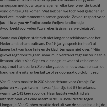
omgegaan met jouw tegenslagen en elke keer weer de kracht
vond om terug te komen. Wat hebben we toch veel gelachen en
heel veel mooie momenten samen gedeeld. Zoveel respect voor
jou - i love you ❤️ #mijnroomie #mijnvriendinnetje
#voorbeeldvoorvelen #zwarebeslissingmaarweldejuiste".
Sanne van Olphen stelt zich niet langer beschikbaar voor het
Nederlandse handbalteam. De 29-jarige speelster heeft al
langer last van haar knie en de klachten gaan niet over. "Mijn
gevoel zegt door te gaan, maar mijn verstand zegt luister naar je
lichaam", aldus Van Olphen, die nog niet weet of ze helemaal
stopt met handballen. Ze ondergaat een nieuwe scan en aan de
hand van die uitslag besluit ze of ze doorgaat op clubniveau.
Van Olphen maakte in 2006 haar debuut voor Oranje. De
geboren Haagse kwam in twaalf jaar tijd tot 89 interlands,
waarin ze 141 keer scoorde. Haar laatste wedstrijd als
international was eind maart in de EK-kwalificatie tegen
Hongarije. Van Olphen maakte deel uit van de selectie die bij de