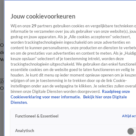
Jouw cookievoorkeuren
Wij en onze
29
partners gebruiken cookies en vergelijkbare technieken 
informatie te verzamelen over jou als gebruiker van onze website(s), jou
gedrag en jouw apparaten. Als je „Alle cookies accepteren” selecteert,
worden trackingtechnologieën ingeschakeld om onze advertenties en
Overzicht
Afleveringen
Tip
Entertainment
BN'ers
TV
Crime
Algemeen
content te kunnen personaliseren, onze producten en diensten te verbet
de redactie
Nieuwsbrief
en om de prestaties van advertenties en content te meten. Als je „Huidi
keuze opslaan” selecteert of je toestemming intrekt, worden deze
Volg Shownieuws
trackingtechnologieën uitgeschakeld. We gebruiken dan enkel functionel
essentiële cookies om de website goed te laten functioneren en veilig te
houden. Je kunt dit menu op ieder moment opnieuw openen om je keuzes
wijzigen of om je toestemming in te trekken door op de link Cookie-
Zoeken
instellingen onder aan de webpagina te klikken. Je selecties zullen overal
Overzicht
Entertainment
Spraakmakend
Reality
Crime
Video's
Afl
binnen onze Digitale Diensten worden doorgevoerd.
Raadpleeg onze
Cookieverklaring voor meer informatie.
Bekijk hier onze Digitale
Diensten.
Altijd ac
Functioneel & Essentieel
Analytisch