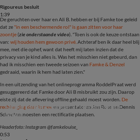
Rigoureus besluit
1:39
De geruchten over haar en Ali B. hebben er bij Famke toe geleid
dat ze
"in een beschermende rol" is gaan zitten voor haar
zoontje
(
zie onderstaande video
). "Toen is ook de keuze ontstaan
van:
wij houden hem gewoon privé.
Achteraf ben ik daar heel blij
mee, met die ophef, want dat heeft mij laten inzien dat de
privacy van je kind alles is. Was het misschien niet gebeurd, dan
had ik misschien een tweede seizoen van
Famke & Denzel
gedraaid, waarin ik hem had laten zien."
In een uitzending van het onlineprogramma RoddelPraat werd
gesuggereerd dat Famke door Ali B misbruikt zou zijn. Daarop
eiste zij dat de aflevering offline gehaald moest worden.
De
Famke Louise kláár met kritiek op zoontje 
rechter ging daar in mee
en presentatoren Jan Roos en Dennis
Nówie
Schouten moesten een rectificatie plaatsen.
Headerfoto: Instagram @famkelouise_
0:53