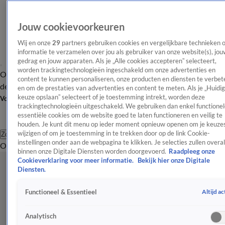
Jouw cookievoorkeuren
Wij en onze
29
partners gebruiken cookies en vergelijkbare technieken 
informatie te verzamelen over jou als gebruiker van onze website(s), jou
gedrag en jouw apparaten. Als je „Alle cookies accepteren” selecteert,
worden trackingtechnologieën ingeschakeld om onze advertenties en
Overzicht
Afleveringen
Tip
Entertainment
BN'ers
TV
Crime
Algemeen
content te kunnen personaliseren, onze producten en diensten te verbet
de redactie
Nieuwsbrief
en om de prestaties van advertenties en content te meten. Als je „Huidi
keuze opslaan” selecteert of je toestemming intrekt, worden deze
Volg Shownieuws
trackingtechnologieën uitgeschakeld. We gebruiken dan enkel functionel
essentiële cookies om de website goed te laten functioneren en veilig te
houden. Je kunt dit menu op ieder moment opnieuw openen om je keuzes
wijzigen of om je toestemming in te trekken door op de link Cookie-
Zoeken
instellingen onder aan de webpagina te klikken. Je selecties zullen overal
Overzicht
Entertainment
Spraakmakend
Reality
Crime
Video's
Afl
binnen onze Digitale Diensten worden doorgevoerd.
Raadpleeg onze
Cookieverklaring voor meer informatie.
Bekijk hier onze Digitale
Diensten.
Altijd ac
Functioneel & Essentieel
Analytisch