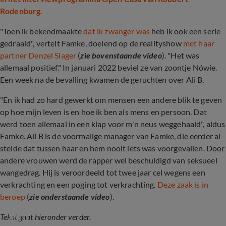
Rodenburg.
"Toen ik bekendmaakte
dat ik zwanger was
heb ik ook een serie
gedraaid", vertelt Famke, doelend op de realityshow
met haar
partner Denzel Slager
(
zie bovenstaande video
). "Het was
allemaal positief." In januari 2022 beviel ze van zoontje Nówie.
Een week na de bevalling kwamen de geruchten over Ali B.
"En ik had zo hard gewerkt om mensen een andere blik te geven
op hoe mijn leven is en hoe ik ben als mens en persoon. Dat
werd toen allemaal in een klap voor m'n neus weggehaald", aldus
Famke. Ali B is de voormalige manager van Famke, die eerder al
stelde dat tussen haar en hem nooit iets was voorgevallen. Door
andere vrouwen werd de rapper wel beschuldigd van seksueel
wangedrag. Hij is veroordeeld tot twee jaar cel wegens een
verkrachting en een poging tot verkrachting.
Deze zaak is in
beroep
(
zie onderstaande video
).
Eerste zitting in hoger beroep Ali B is op 17 
april
Tekst gaat hieronder verder.