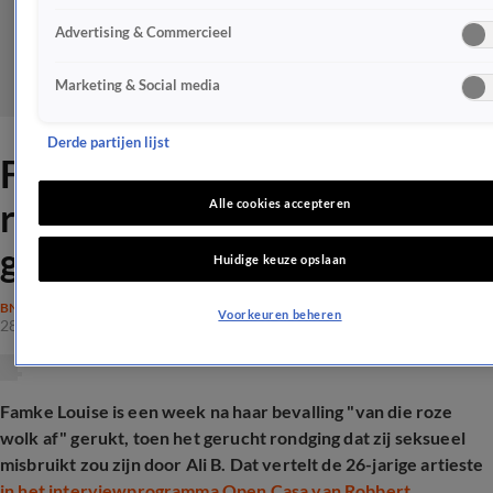
Advertising & Commercieel
Marketing & Social media
Derde partijen lijst
Famke Louise neemt
rigoureus besluit na pijnlijke
Alle cookies accepteren
geruchten
Huidige keuze opslaan
BN'ERS
Voorkeuren beheren
28 feb 2025, 08:07
Famke Louise is een week na haar bevalling "van die roze
wolk af" gerukt, toen het gerucht rondging dat zij seksueel
misbruikt zou zijn door Ali B. Dat vertelt de 26-jarige artieste
in het interviewprogramma Open Casa van Robbert