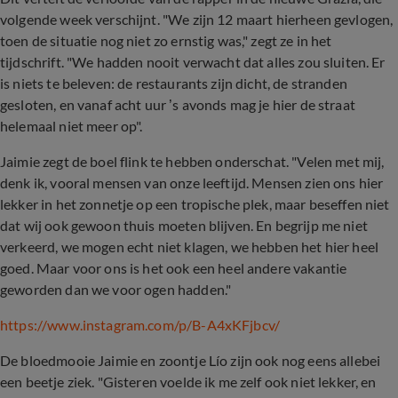
volgende week verschijnt. "We zijn 12 maart hierheen gevlogen,
toen de situatie nog niet zo ernstig was," zegt ze in het
tijdschrift. "We hadden nooit verwacht dat alles zou sluiten. Er
is niets te beleven: de restaurants zijn dicht, de stranden
gesloten, en vanaf acht uur ’s avonds mag je hier de straat
helemaal niet meer op".
Jaimie zegt de boel flink te hebben onderschat. "Velen met mij,
denk ik, vooral mensen van onze leeftijd. Mensen zien ons hier
lekker in het zonnetje op een tropische plek, maar beseffen niet
dat wij ook gewoon thuis moeten blijven. En begrijp me niet
verkeerd, we mogen echt niet klagen, we hebben het hier heel
goed. Maar voor ons is het ook een heel andere vakantie
geworden dan we voor ogen hadden."
https://www.instagram.com/p/B-A4xKFjbcv/
De bloedmooie Jaimie en zoontje Lío zijn ook nog eens allebei
een beetje ziek. "Gisteren voelde ik me zelf ook niet lekker, en