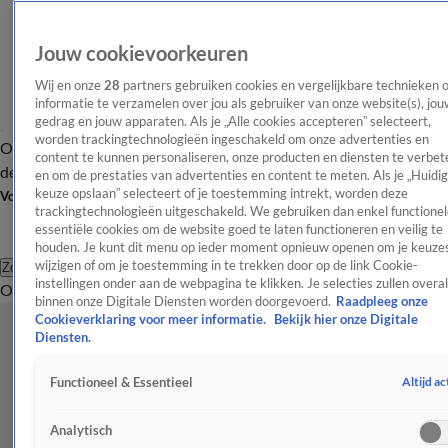
Jouw cookievoorkeuren
Wij en onze
28
partners gebruiken cookies en vergelijkbare technieken 
informatie te verzamelen over jou als gebruiker van onze website(s), jou
gedrag en jouw apparaten. Als je „Alle cookies accepteren” selecteert,
worden trackingtechnologieën ingeschakeld om onze advertenties en
Overzicht
Afleveringen
Tip
Entertainment
BN'ers
TV
Crime
Algemeen
content te kunnen personaliseren, onze producten en diensten te verbet
de redactie
Nieuwsbrief
en om de prestaties van advertenties en content te meten. Als je „Huidi
keuze opslaan” selecteert of je toestemming intrekt, worden deze
Volg Shownieuws
trackingtechnologieën uitgeschakeld. We gebruiken dan enkel functionel
essentiële cookies om de website goed te laten functioneren en veilig te
houden. Je kunt dit menu op ieder moment opnieuw openen om je keuzes
wijzigen of om je toestemming in te trekken door op de link Cookie-
Zoeken
instellingen onder aan de webpagina te klikken. Je selecties zullen overal
Overzicht
Entertainment
Spraakmakend
Reality
Crime
Video's
Afl
binnen onze Digitale Diensten worden doorgevoerd.
Raadpleeg onze
Cookieverklaring voor meer informatie.
Bekijk hier onze Digitale
Diensten.
Altijd ac
Functioneel & Essentieel
Analytisch