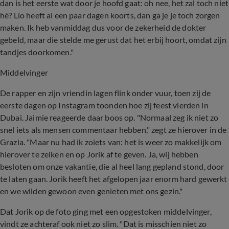
dan is het eerste wat door je hoofd gaat: oh nee, het zal toch niet
hè? Lío heeft al een paar dagen koorts, dan ga je je toch zorgen
maken. Ik heb vanmiddag dus voor de zekerheid de dokter
gebeld, maar die stelde me gerust dat het erbij hoort, omdat zijn
tandjes doorkomen."
Middelvinger
De rapper en zijn vriendin lagen flink onder vuur, toen zij de
eerste dagen op Instagram toonden hoe zij feest vierden in
Dubai. Jaimie reageerde daar boos op. "Normaal zeg ik niet zo
snel iets als mensen commentaar hebben," zegt ze hierover in de
Grazia. "Maar nu had ik zoiets van: het is weer zo makkelijk om
hierover te zeiken en op Jorik af te geven. Ja, wij hebben
besloten om onze vakantie, die al heel lang gepland stond, door
te laten gaan. Jorik heeft het afgelopen jaar enorm hard gewerkt
en we wilden gewoon even genieten met ons gezin."
Dat Jorik op de foto ging met een opgestoken middelvinger,
vindt ze achteraf ook niet zo slim. "Dat is misschien niet zo