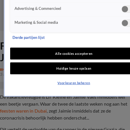
Advertising & Commercieel
Marketing & Social media
Derde partijen lijst
Feestvreugde Lil' Kleine en
Jaimie in Dubai toch vergaan
Alle cookies accepteren
Huidige keuze opslaan
BN'ERS
3 apr 2020, 18:08
Voorkeuren beheren
De vakantievreugde is Lil' Kleine en Jaimie Vaes inmiddels wel
een beetje vergaan. Waar de twee de laatste weken nog aan het
feesten waren in Dubai
, zegt Jaimie inmiddels dat ze de
coronacrisis behoorlijk hebben onderschat...
Dit vertelt de verloofde van de rapper in de nieuwe Grazia, die