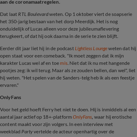
aan de coronamaatregelen.
Dat laat
RTL Boulevard
weten. Op 1 oktober viert de soapserie
het 350-jarig bestaan van het dorp Meerdijk. Het is nog
onduidelijk of Lucas alleen voor deze jubileumaflevering
terugkeert, of dat hij ook daarna in de serie te zien blijft.
Eerder dit jaar liet hij in de podcast
Lightless Lounge
weten dat hij
open staat voor een comeback. "Ik moet zeggen dat ik mijn
karakter Lucas wel af en toe
mis
. Niet dat ik nu met hangende
pootjes zeg: ik wil terug. Maar als ze zouden bellen, dan wel", liet
hij weten. "Het spelen van de Sanders-telg heb ik als een feestje
ervaren."
OnlyFans
Voor het geld hoeft Ferry het niet te doen. Hij is inmiddels al een
aantal jaar actief op 18+-platform
OnlyFans
,
waar hij erotische
content maakt voor zijn volgers. In een interview met
weekblad
Party
vertelde de acteur openhartig over de