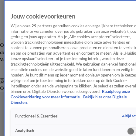
Jouw cookievoorkeuren
Wij en onze
29
partners gebruiken cookies en vergelijkbare technieken 
informatie te verzamelen over jou als gebruiker van onze website(s), jou
gedrag en jouw apparaten. Als je „Alle cookies accepteren” selecteert,
worden trackingtechnologieën ingeschakeld om onze advertenties en
Overzicht
Afleveringen
Tip
Entertainment
BN'ers
TV
Crime
Algemeen
content te kunnen personaliseren, onze producten en diensten te verbet
de redactie
Nieuwsbrief
en om de prestaties van advertenties en content te meten. Als je „Huidi
keuze opslaan” selecteert of je toestemming intrekt, worden deze
Volg Shownieuws
trackingtechnologieën uitgeschakeld. We gebruiken dan enkel functionel
essentiële cookies om de website goed te laten functioneren en veilig te
houden. Je kunt dit menu op ieder moment opnieuw openen om je keuzes
wijzigen of om je toestemming in te trekken door op de link Cookie-
Zoeken
instellingen onder aan de webpagina te klikken. Je selecties zullen overal
Overzicht
Entertainment
Spraakmakend
Reality
Crime
Video's
Afl
binnen onze Digitale Diensten worden doorgevoerd.
Raadpleeg onze
Cookieverklaring voor meer informatie.
Bekijk hier onze Digitale
Diensten.
Altijd ac
Functioneel & Essentieel
Analytisch