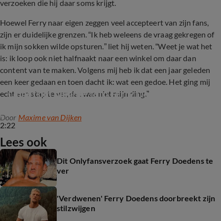
verzoeken die hij daar soms krijgt.
Hoewel Ferry naar eigen zeggen veel accepteert van zijn fans,
zijn er duidelijke grenzen. “Ik heb weleens de vraag gekregen of
ik mijn sokken wilde opsturen.” liet hij weten. “Weet je wat het
is: ik loop ook niet halfnaakt naar een winkel om daar dan
content van te maken. Volgens mij heb ik dat een jaar geleden
een keer gedaan en toen dacht ik: wat een gedoe. Het ging mij
Ophef om pikante foto Ferry Doedens
echt een stap te ver, dat was niet mijn ding.”
Door
Maxime van Dijken
2:22
Lees ook
Dit Onlyfansverzoek gaat Ferry Doedens te
ver
'Verdwenen' Ferry Doedens doorbreekt zijn
stilzwijgen