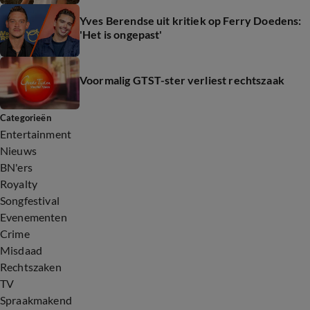
Yves Berendse uit kritiek op Ferry Doedens:
'Het is ongepast'
Voormalig GTST-ster verliest rechtszaak
Categorieën
Entertainment
Nieuws
BN'ers
Royalty
Songfestival
Evenementen
Crime
Misdaad
Rechtszaken
TV
Spraakmakend