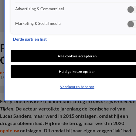
Advertising & Commercieel
Marketing & Social media
Derde partijen lijst
Ferry Doedens keert terug in
Goede Tijden Slechte Tijden
Alle cookies accepteren
Huidige keuze opslaan
BN'ERS
18 sep 2025, 10:13
Voorkeuren beheren
Ferry Doedens keert binnenkort terug in
Goede Tijden Slechte
Tijden
. De acteur vertolkte jarenlang de iconische rol van
Lucas Sanders, maar werd in 2015 ontslagen, omdat hij een
drugsprobleem had. Hij keerde terug, maar werd in 2020
opnieuw
ontslagen. Dit omdat hij naar eigen zeggen 'lak' had