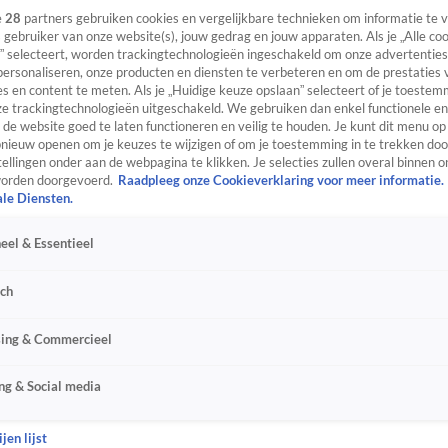
e
28
partners gebruiken cookies en vergelijkbare technieken om informatie te
s gebruiker van onze website(s), jouw gedrag en jouw apparaten. Als je „Alle co
” selecteert, worden trackingtechnologieën ingeschakeld om onze advertenties
personaliseren, onze producten en diensten te verbeteren en om de prestaties 
s en content te meten. Als je „Huidige keuze opslaan” selecteert of je toestemm
e trackingtechnologieën uitgeschakeld. We gebruiken dan enkel functionele en
de website goed te laten functioneren en veilig te houden. Je kunt dit menu op
ieuw openen om je keuzes te wijzigen of om je toestemming in te trekken door
ellingen onder aan de webpagina te klikken. Je selecties zullen overal binnen o
orden doorgevoerd.
Raadpleeg onze Cookieverklaring voor meer informatie.
ale Diensten.
eel & Essentieel
sch
sing & Commercieel
ng & Social media
jen lijst