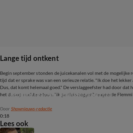
Lange tijd ontkent
Begin september stonden de juicekanalen vol met de mogelijke
tijd dat er sprake was van een serieuze relatie.
"Ik doe het lekker
Dus, dat komt helemaal goed." De verslaggeefster had door dat 
Flemming reageert op liefdesgeruchten
het dus op nuchtere toon. "Ik ga niets zeggen", reageerde Flemmi
Door
Shownieuws-redactie
0:18
Lees ook