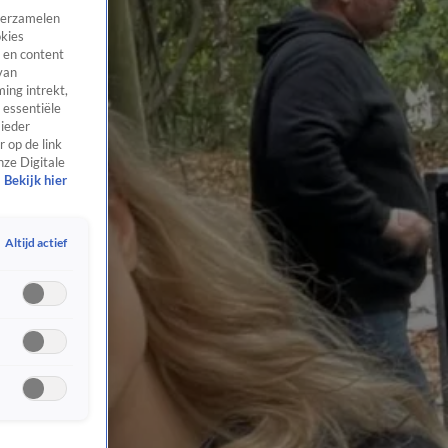
 verzamelen
okies
 en content
van
ing intrekt,
 essentiële
 ieder
 op de link
nze Digitale
Bekijk hier
Altijd actief