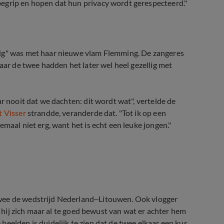
egrip en hopen dat hun privacy wordt gerespecteerd."
kig" was met haar nieuwe vlam Flemming. De zangeres
aar de twee hadden het later wel heel gezellig met
r nooit dat we dachten: dit wordt wat", vertelde de
t Visser
strandde, veranderde dat. "Tot ik op een
maal niet erg, want het is echt een leuke jongen."
berakakis
twee de wedstrijd Nederland–Litouwen. Ook vlogger
k hij zich maar al te goed bewust van wat er achter hem
eelden is duidelijk te zien dat de twee elkaar een kus