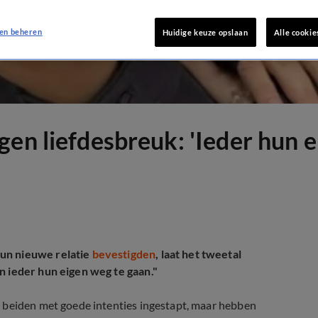
en beheren
Huidige keuze opslaan
Alle cookie
gen liefdesbreuk: 'Ieder hun 
hun nieuwe relatie
bevestigden
, laat het tweetal
n ieder hun eigen weg te gaan."
ier beiden met goede intenties ingestapt, maar hebben