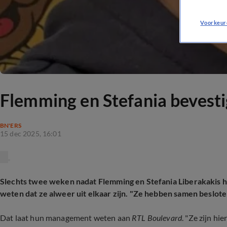
Voorkeur
Flemming en Stefania bevesti
BN'ERS
15 dec 2025, 16:01
Slechts twee weken nadat Flemming en Stefania Liberakakis 
weten dat ze alweer uit elkaar zijn. "Ze hebben samen beslote
Dat laat hun management weten aan
RTL Boulevard
. "Ze zijn h