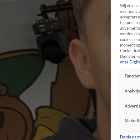
Wij en onz
over jou al
accepteren
te kunnen 
advertentie
worden dez
cookies om 
moment opn
Cookie-inst
Diensten w
onze Digit
Function
Analyti
Adverti
Marketi
Derde parti