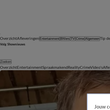
Overzicht
Afleveringen
Tip d
Entertainment
BN'ers
TV
Crime
Algemeen
Volg Shownieuws
Zoeken
Overzicht
Entertainment
Spraakmakend
Reality
Crime
Video's
Afl
Jouw c