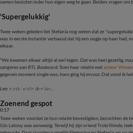
samen besloten ieder hun eigen weg te gaan. Beiden vragen om b
'Supergelukkig'
Twee weken geleden liet Stefania nog weten dat ze "supergeluk
was in eerste instantie verbaasd dat hij een oogje op haar had, m
elkaar.
"We kwamen elkaar altijd al wel tegen. Dat was heel gezellig, maa
zangeres aan
RTL Boulevard.
Toen haar relatie met
acteur Vincen
gegeven moment single was, toen ging hij ervoor. Dat vond ik hele
Liefdevolle danspartij Flemming en Stefania Li
Lees verder onder de video...
Zoenend gespot
0:17
Twee weken voordat ze hun relatie bevestigden, bezochten de 
Gio Latooy was aanwezig. Terwijl hij zijn vriend Trobi filmde, lee
gebeurde. Daar stonden namelijk Flemming en Stefania, en op de b