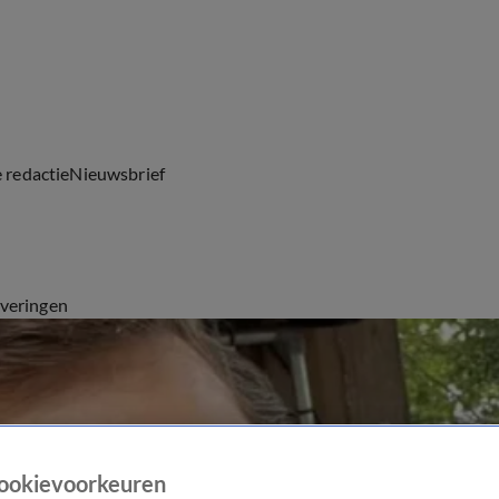
e redactie
Nieuwsbrief
everingen
ookievoorkeuren