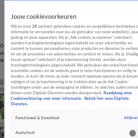
Jouw cookievoorkeuren
Wij en onze
28
partners gebruiken cookies en vergelijkbare technieken 
informatie te verzamelen over jou als gebruiker van onze website(s), jou
gedrag en jouw apparaten. Als je „Alle cookies accepteren” selecteert,
worden trackingtechnologieën ingeschakeld om onze advertenties en
Overzicht
Afleveringen
Tip
Entertainment
BN'ers
TV
Crime
Algemeen
content te kunnen personaliseren, onze producten en diensten te verbet
de redactie
Nieuwsbrief
en om de prestaties van advertenties en content te meten. Als je „Huidi
keuze opslaan” selecteert of je toestemming intrekt, worden deze
Volg Shownieuws
trackingtechnologieën uitgeschakeld. We gebruiken dan enkel functionel
essentiële cookies om de website goed te laten functioneren en veilig te
houden. Je kunt dit menu op ieder moment opnieuw openen om je keuzes
wijzigen of om je toestemming in te trekken door op de link Cookie-
Zoeken
instellingen onder aan de webpagina te klikken. Je selecties zullen overal
Overzicht
Entertainment
Spraakmakend
Reality
Crime
Video's
Afl
binnen onze Digitale Diensten worden doorgevoerd.
Raadpleeg onze
Cookieverklaring voor meer informatie.
Bekijk hier onze Digitale
Diensten.
Altijd ac
Functioneel & Essentieel
Analytisch