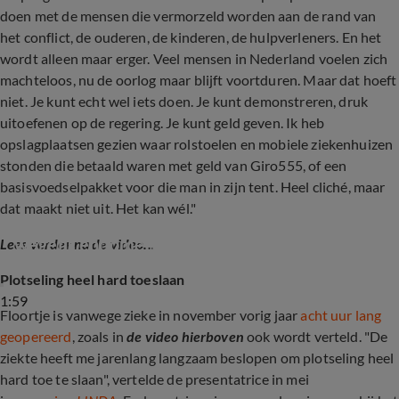
doen met de mensen die vermorzeld worden aan de rand van
het conflict, de ouderen, de kinderen, de hulpverleners. En het
wordt alleen maar erger. Veel mensen in Nederland voelen zich
machteloos, nu de oorlog maar blijft voortduren. Maar dat hoeft
niet. Je kunt echt wel iets doen. Je kunt demonstreren, druk
uitoefenen op de regering. Je kunt geld geven. Ik heb
opslagplaatsen gezien waar rolstoelen en mobiele ziekenhuizen
stonden die betaald waren met geld van Giro555, of een
basisvoedselpakket voor die man in zijn tent. Heel cliché, maar
dat maakt niet uit. Het kan wél."
Floortje Dessing onderging urenlange operatie 
wegens endometriose
Lees verder na de video...
Plotseling heel hard toeslaan
1:59
Floortje is vanwege zieke in november vorig jaar
acht uur lang
geopereerd
, zoals in
de video hierboven
ook wordt verteld. "De
ziekte heeft me jarenlang langzaam beslopen om plotseling heel
hard toe te slaan", vertelde de presentatrice in mei