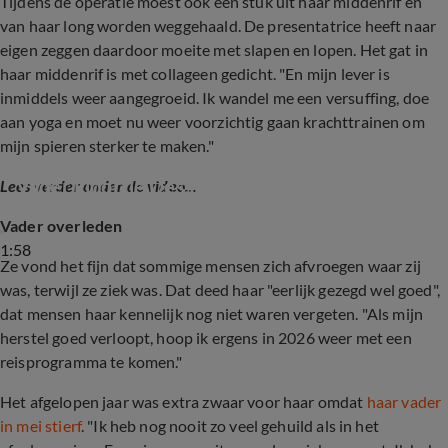
Tijdens de operatie moest ook een stuk uit haar middenrif en
van haar long worden weggehaald. De presentatrice heeft naar
eigen zeggen daardoor moeite met slapen en lopen. Het gat in
haar middenrif is met collageen gedicht. "En mijn lever is
inmiddels weer aangegroeid. Ik wandel me een versuffing, doe
aan yoga en moet nu weer voorzichtig gaan krachttrainen om
mijn spieren sterker te maken."
Vader Floortje Dessing overleden
Lees verder onder de video...
Vader overleden
1:58
Ze vond het fijn dat sommige mensen zich afvroegen waar zij
was, terwijl ze ziek was. Dat deed haar "eerlijk gezegd wel goed",
dat mensen haar kennelijk nog niet waren vergeten. "Als mijn
herstel goed verloopt, hoop ik ergens in 2026 weer met een
reisprogramma te komen."
Het afgelopen jaar was extra zwaar voor haar omdat
haar vader
in mei stierf
. "Ik heb nog nooit zo veel gehuild als in het