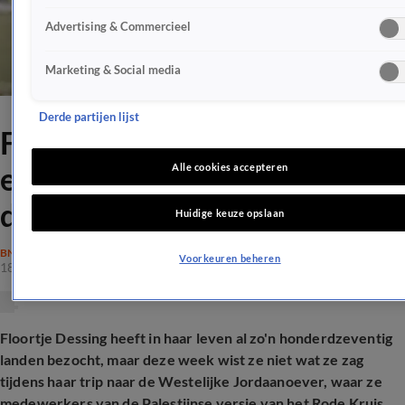
Advertising & Commercieel
Marketing & Social media
Derde partijen lijst
Floortje Dessing gelooft
eigen ogen niet: 'Eén groot
Alle cookies accepteren
drama'
Huidige keuze opslaan
BN'ERS
Voorkeuren beheren
18 sep 2025, 21:44
Floortje Dessing heeft in haar leven al zo'n honderdzeventig
landen bezocht, maar deze week wist ze niet wat ze zag
tijdens haar trip naar de Westelijke Jordaanoever, waar ze
medewerkers van de Palestijnse versie van het Rode Kruis