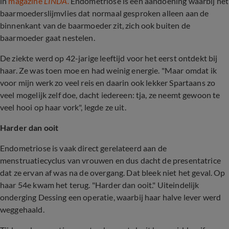
in
magazine
LINDA.
Endometriose is een aandoening waarbij het
baarmoederslijmvlies dat normaal gesproken alleen aan de
binnenkant van de baarmoeder zit, zich ook buiten de
baarmoeder gaat nestelen.
De ziekte werd op 42-jarige leeftijd voor het eerst ontdekt bij
haar. Ze was toen moe en had weinig energie. "Maar omdat ik
voor mijn werk zo veel reis en daarin ook lekker Spartaans zo
veel mogelijk zelf doe, dacht iedereen: tja, ze neemt gewoon te
veel hooi op haar vork", legde ze uit.
Harder dan ooit
Endometriose is vaak direct gerelateerd aan de
menstruatiecyclus van vrouwen en dus dacht de presentatrice
dat ze ervan af was na de overgang. Dat bleek niet het geval. Op
haar 54e kwam het terug. "Harder dan ooit." Uiteindelijk
onderging Dessing een operatie, waarbij haar halve lever werd
weggehaald.