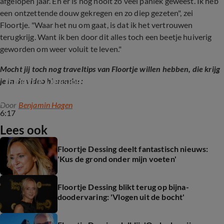
afgelopen jaar. En er is nog nooit zo veel paniek geweest. Ik heb
een ontzettende douw gekregen en zo diep gezeten", zei
Floortje. "Waar het nu om gaat, is dat ik het vertrouwen
terugkrijg. Want ik ben door dit alles toch een beetje huiverig
geworden om weer voluit te leven."
Mocht jij toch nog traveltips van Floortje willen hebben, die krijg
Floortje Dessing geeft de ultieme traveltips!
je in de video hieronder:
Door
Benjamin Hagen
6:17
Lees ook
Floortje Dessing deelt fantastisch nieuws:
'Kus de grond onder mijn voeten'
Floortje Dessing blikt terug op bijna-
doodervaring: 'Vlogen uit de bocht'