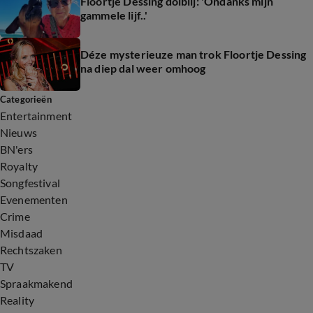
Floortje Dessing dolblij: 'Ondanks mijn
gammele lijf..'
Déze mysterieuze man trok Floortje Dessing
na diep dal weer omhoog
Categorieën
Entertainment
Nieuws
BN'ers
Royalty
Songfestival
Evenementen
Crime
Misdaad
Rechtszaken
TV
Spraakmakend
Reality