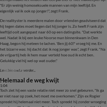
"Er zijn weinig homoseksuele mannen van mijn leeftijd. En
eigenlijk val ik ook op jonger!", zegt Frank.
De realityster is meerdere malen door vrienden geadviseerd dat
hij tegen dates moet liegen dat hij jonger is. Zo heeft Frank zijn
leeftijd ooit aangepast naar 60 op een datingsite. "Dat werkte
wel. Nadat ik bij een leuke Noorse man binnenkwam in Den
Haag, begon hij meteen te lachen. 'Ben jij 60?' vroeg hij me. En
het bizarre was: hij dacht dat ik nog jonger was", zegt Frank. "Na
de vrijpartij heb ik hem maar verteld hoe oud ik echt ben.
Gelukkig viel hij wel op wat ouder."
Frank Jansen: scheiding met Rogier is 
definitief
Lees hieronder verder...
Helemaal de weg kwijt
1:04
Toch ziet hij een vaste relatie niet meer zo snel gebeuren. "Ik ga
er niet naar op zoek, het moet me overkomen." Zijn ex Rogier
spreekt hij helemaal niet meer. Toch spreekt hij zonder wroeging