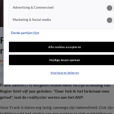
Advertising & Commercieel
Marketing & Social media
Derde partijen lijst
Frank Jansen wil geen relatie
meer na scheiding van Rogier
Alle cookies accepteren
Huidige keuze opslaan
BN'ERS
30 dec 2025, 08:02
Voorkeuren beheren
Frank Jansen (79) wil geen relatie meer na zijn scheiding van
Rogier Smit vijf jaar geleden. "Daar heb ik het helemaal mee
gehad", laat de realityster weten aan het
ANP
.
Voor Frank is daten erg lastig vanwege zijn bekendheid. Ook zijn
leeftijd maakt het vinden van een partner er niet makkelijker op.