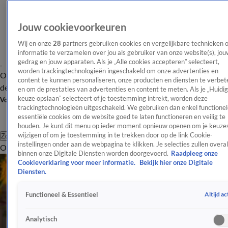
Jouw cookievoorkeuren
Wij en onze
28
partners gebruiken cookies en vergelijkbare technieken 
informatie te verzamelen over jou als gebruiker van onze website(s), jou
gedrag en jouw apparaten. Als je „Alle cookies accepteren” selecteert,
worden trackingtechnologieën ingeschakeld om onze advertenties en
Overzicht
Afleveringen
Tip
Entertainment
BN'ers
TV
Crime
Algemeen
content te kunnen personaliseren, onze producten en diensten te verbet
de redactie
Nieuwsbrief
en om de prestaties van advertenties en content te meten. Als je „Huidi
keuze opslaan” selecteert of je toestemming intrekt, worden deze
Volg Shownieuws
trackingtechnologieën uitgeschakeld. We gebruiken dan enkel functionel
essentiële cookies om de website goed te laten functioneren en veilig te
houden. Je kunt dit menu op ieder moment opnieuw openen om je keuzes
wijzigen of om je toestemming in te trekken door op de link Cookie-
Zoeken
instellingen onder aan de webpagina te klikken. Je selecties zullen overal
Overzicht
Entertainment
Spraakmakend
Reality
Crime
Video's
Afl
binnen onze Digitale Diensten worden doorgevoerd.
Raadpleeg onze
Cookieverklaring voor meer informatie.
Bekijk hier onze Digitale
Diensten.
Altijd ac
Functioneel & Essentieel
Analytisch