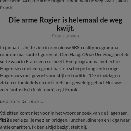
over hem: "Ach, die arme Rogier is helemaal de weg kwijt", aldus
Frank.
Die arme Rogier is helemaal de weg
kwijt.
Frank Jansen
In januari is hij te zien in een nieuw SBS-realityprogramma
rondom markante figuren uit Den Haag.
Oh oh Den Haag
heet de
serie waarin Frank een rol heeft. Een programma met echte
Hagenezen met een groot hart en scherpe tong, en keurige
Hagenaars met gevoel voor stijl en traditie. "De draaidagen
zitten er inmiddels op en ik heb het geweldig gehad. Het was
zo'n fantastisch leuk team", zegt Frank.
Frank en Rogier officieel gescheiden
Lees hieronder verder...
Stilzitten komt niet voor in het woordenboek van de Hagenaar.
9:13
"In de serie zul je me zien bridgen, lunchen, dineren en ik ga naar
antiekmarkten. Ik ben altijd bezig", stelt hij.