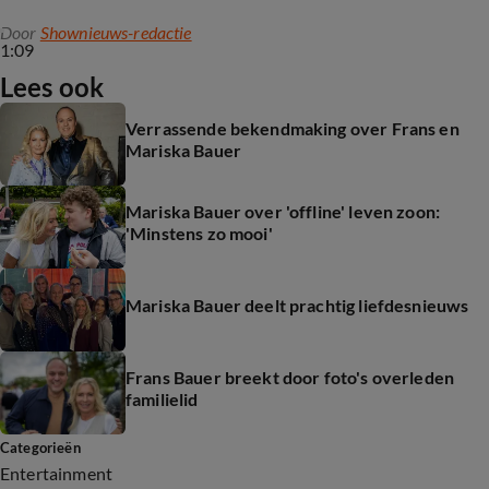
Door
Shownieuws-redactie
1:09
Lees ook
Verrassende bekendmaking over Frans en
Mariska Bauer
Mariska Bauer over 'offline' leven zoon:
'Minstens zo mooi'
Mariska Bauer deelt prachtig liefdesnieuws
Frans Bauer breekt door foto's overleden
familielid
Categorieën
Entertainment