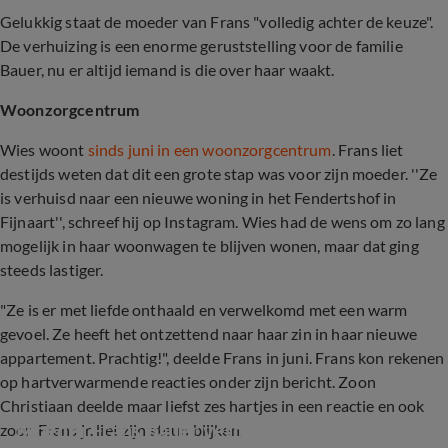
Gelukkig staat de moeder van Frans "volledig achter de keuze".
De verhuizing is een enorme geruststelling voor de familie
Bauer, nu er altijd iemand is die over haar waakt.
Woonzorgcentrum
Wies woont
sinds juni in een woonzorgcentrum
.
Frans liet
destijds weten dat dit een grote stap was voor zijn moeder. ''Ze
is verhuisd naar een nieuwe woning in het Fendertshof in
Fijnaart'', schreef hij op Instagram. Wies had de wens om zo lang
mogelijk in haar woonwagen te blijven wonen, maar dat ging
steeds lastiger.
"Ze is er met liefde onthaald en verwelkomd met een warm
gevoel. Ze heeft het ontzettend naar haar zin in haar nieuwe
appartement. Prachtig!", deelde Frans in juni. Frans kon rekenen
op hartverwarmende reacties onder zijn bericht. Zoon
Christiaan deelde maar liefst zes hartjes in een reactie en ook
Moeder Frans Bauer verhuisd
zoon Frans jr. liet zijn steun blijken.