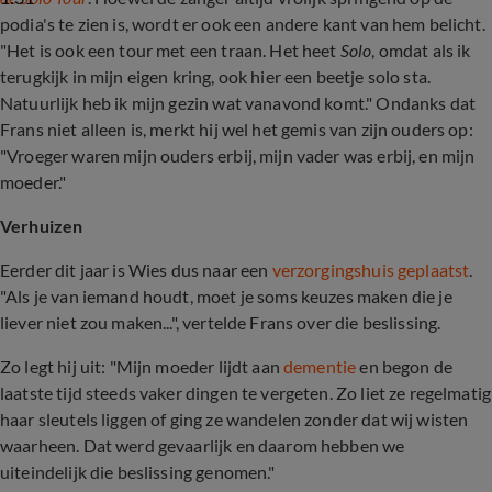
podia's te zien is, wordt er ook een andere kant van hem belicht.
"Het is ook een tour met een traan. Het heet
Solo
, omdat als ik
terugkijk in mijn eigen kring, ook hier een beetje solo sta.
Natuurlijk heb ik mijn gezin wat vanavond komt." Ondanks dat
Frans niet alleen is, merkt hij wel het gemis van zijn ouders op:
"Vroeger waren mijn ouders erbij, mijn vader was erbij, en mijn
moeder."
Verhuizen
Eerder dit jaar is Wies dus naar een
verzorgingshuis geplaatst
.
"Als je van iemand houdt, moet je soms keuzes maken die je
liever niet zou maken...", vertelde Frans over die beslissing.
Zo legt hij uit: "Mijn moeder lijdt aan
dementie
en begon de
laatste tijd steeds vaker dingen te vergeten. Zo liet ze regelmatig
haar sleutels liggen of ging ze wandelen zonder dat wij wisten
waarheen. Dat werd gevaarlijk en daarom hebben we
uiteindelijk die beslissing genomen."