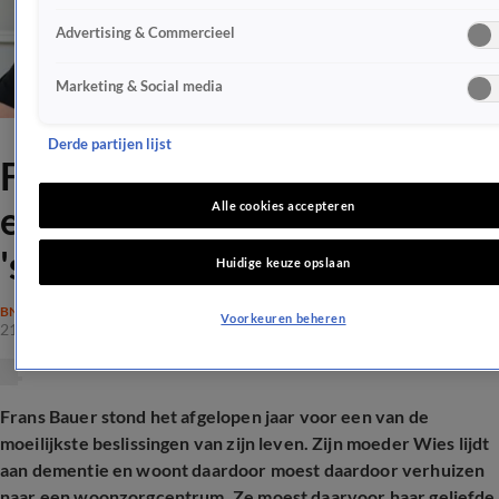
Advertising & Commercieel
Marketing & Social media
Derde partijen lijst
Frans Bauer neemt
emotioneel afscheid van
Alle cookies accepteren
'stukje geschiedenis'
Huidige keuze opslaan
BN'ERS
Voorkeuren beheren
21 okt 2025, 16:30
Frans Bauer stond het afgelopen jaar voor een van de
moeilijkste beslissingen van zijn leven. Zijn moeder Wies lijdt
aan dementie en woont daardoor moest daardoor verhuizen
naar een woonzorgcentrum. Ze moest daarvoor haar geliefde