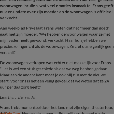
woonwagen inruilen, wat veel emoties losmaakte. Frans geeft
nu een update over zijn moeder en de woonwagen is officieel
verkocht...
Aan weekblad Privé laat Frans weten dat het "meer dan goed"
gaat met zijn moeder. "We hebben de woonwagen waar ze met
mijn vader heeft gewoond, verkocht. Haar huisje hebben we
precies zo ingericht als de woonwagen. Ze ziet dus eigenlijk geen
verschil."
De woonwagen verkopen was echter niet makkelijk voor Frans.
"Het is wel een stuk geschiedenis dat we weg hebben gedaan.
Maar aan de andere kant moet je ook blij zijn met de nieuwe
start. Voor ons is het een veilig gevoel, dat we weten dat ze 24
uur per dag zorg heeft."
Frans Bauer geeft een update over zijn 
moeder met dementie
Lees hieronder verder.
Frans trekt momenteel door het land met zijn eigen theatertour,
1:31
de Solo Tour
. Hoewel de zanger altijd vrolijk springend op de