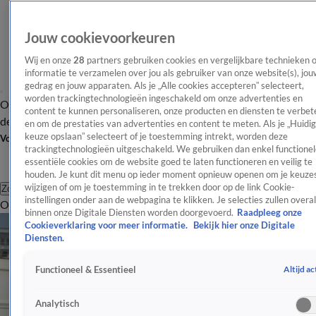
Jouw cookievoorkeuren
Wij en onze
28
partners gebruiken cookies en vergelijkbare technieken 
informatie te verzamelen over jou als gebruiker van onze website(s), jou
gedrag en jouw apparaten. Als je „Alle cookies accepteren” selecteert,
worden trackingtechnologieën ingeschakeld om onze advertenties en
Overzicht
Afleveringen
Tip
Entertainment
BN'ers
TV
Crime
Algemeen
content te kunnen personaliseren, onze producten en diensten te verbet
de redactie
Nieuwsbrief
en om de prestaties van advertenties en content te meten. Als je „Huidi
keuze opslaan” selecteert of je toestemming intrekt, worden deze
Volg Shownieuws
trackingtechnologieën uitgeschakeld. We gebruiken dan enkel functionel
essentiële cookies om de website goed te laten functioneren en veilig te
houden. Je kunt dit menu op ieder moment opnieuw openen om je keuzes
wijzigen of om je toestemming in te trekken door op de link Cookie-
Zoeken
instellingen onder aan de webpagina te klikken. Je selecties zullen overal
Overzicht
Entertainment
Spraakmakend
Reality
Crime
Video's
Afl
binnen onze Digitale Diensten worden doorgevoerd.
Raadpleeg onze
Cookieverklaring voor meer informatie.
Bekijk hier onze Digitale
Diensten.
Altijd ac
Functioneel & Essentieel
Analytisch