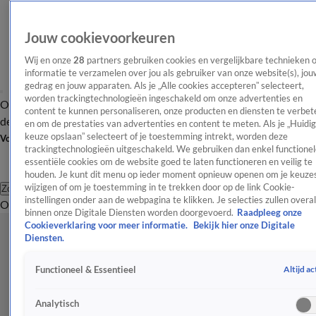
Jouw cookievoorkeuren
Wij en onze
28
partners gebruiken cookies en vergelijkbare technieken 
informatie te verzamelen over jou als gebruiker van onze website(s), jou
gedrag en jouw apparaten. Als je „Alle cookies accepteren” selecteert,
worden trackingtechnologieën ingeschakeld om onze advertenties en
Overzicht
Afleveringen
Tip
Entertainment
BN'ers
TV
Crime
Algemeen
content te kunnen personaliseren, onze producten en diensten te verbet
de redactie
Nieuwsbrief
en om de prestaties van advertenties en content te meten. Als je „Huidi
keuze opslaan” selecteert of je toestemming intrekt, worden deze
Volg Shownieuws
trackingtechnologieën uitgeschakeld. We gebruiken dan enkel functionel
essentiële cookies om de website goed te laten functioneren en veilig te
houden. Je kunt dit menu op ieder moment opnieuw openen om je keuzes
wijzigen of om je toestemming in te trekken door op de link Cookie-
Zoeken
instellingen onder aan de webpagina te klikken. Je selecties zullen overal
Overzicht
Entertainment
Spraakmakend
Reality
Crime
Video's
Afl
binnen onze Digitale Diensten worden doorgevoerd.
Raadpleeg onze
Cookieverklaring voor meer informatie.
Bekijk hier onze Digitale
Diensten.
Altijd ac
Functioneel & Essentieel
Analytisch