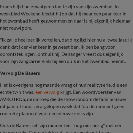
Frans blijkt helemaal geen fan te zijn van zijn zwembad. In
weekblad Weekend biecht hij op dat hij maar een paar keer in
het zwembad heeft gezwommen en daar is hij eigenlijk helemaal
niet rouwig om.
"Ik zal je heel eerlijk vertellen, dat ding ligt hier nu al twee jaar, ik
denk dat ik er vier keer in geweest ben. Ik ben bang voor
oorontstekingen", onthult hij. De zanger vreest dus eigenlijk
voor zijn zangcarrière als hij een duik in het zwembad neemt...
Vervolg De Bauers
Het is overigens nog maar de vraag of hun realityserie, die een
echte tv-hit was,
een vervolg
krijgt. Een woordvoerster van
AVROTROS, de omroep die de show rondom de familie Bauer
dit jaar uitzond, zei afgelopen week dat "op dit moment geen
concrete plannen" voor een nieuwe reeks zijn.
Ook de Bauers zelf zijn momenteel "nog niet bezig" met een
nieuwe reeks. Dat vertelden zij vorige week ook tegen