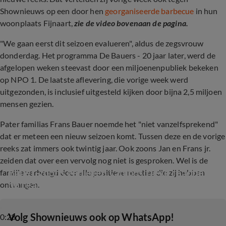
Shownieuws op een door hen
georganiseerde barbecue
in hun
woonplaats Fijnaart,
zie de video bovenaan de pagina.
"We gaan eerst dit seizoen evalueren", aldus de zegsvrouw
donderdag. Het programma De Bauers - 20 jaar later, werd de
afgelopen weken steevast door een miljoenenpubliek bekeken
op NPO 1. De laatste aflevering, die vorige week werd
uitgezonden, is inclusief uitgesteld kijken door bijna 2,5 miljoen
mensen gezien.
Pater familias Frans Bauer noemde het "niet vanzelfsprekend"
dat er meteen een nieuw seizoen komt. Tussen deze en de vorige
reeks zat immers ook twintig jaar. Ook zoons Jan en Frans jr.
zeiden dat over een vervolg nog niet is gesproken. Wel is de
Bauer-zoons genieten van positieve reacties 
familie verheugd door alle positieve reacties die zij hebben
op realityserie
ontvangen.
‎Volg Shownieuws ook op WhatsApp!
0:28