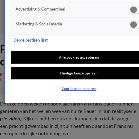
Advertising & Commercieel
Marketing & Social media
Derde partijen lijst
Frans Bauer doet bizarre
onthulling over zijn zwembad
Alle cookies accepteren
Huidige keuze opslaan
BN'ERS
8 juni 2024, 15:00
Voorkeuren beheren
De afgelopen weken hebben alle fans van Frans Bauer kunnen
genieten van het wel en wee van huize Bauer in hun realityserie
(zie video)
.
Kijkers hebben dus ook kunnen zien dat de zanger
een prachtig zwembad in zijn tuin heeft en daar doet Frans nu
een opmerkelijke onthulling over...