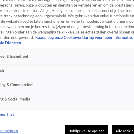
personaliseren, onze producten en diensten te verbeteren en om de prestaties 
s en content te meten. Als je „Huidige keuze opslaan” selecteert of je toestemm
e trackingtechnologieën uitgeschakeld. We gebruiken dan enkel functionele en
de website goed te laten functioneren en veilig te houden. Je kunt dit menu op
ieuw openen om je keuzes te wijzigen of om je toestemming in te trekken door
ellingen onder aan de webpagina te klikken. Je selecties zullen overal binnen o
orden doorgevoerd.
Raadpleeg onze Cookieverklaring voor meer informatie.
ale Diensten.
eel & Essentieel
sch
sing & Commercieel
ng & Social media
jen lijst
en beheren
Huidige keuze opslaan
Alle cookie