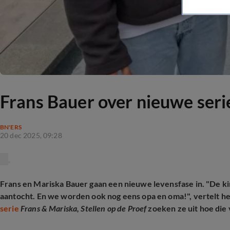
Frans Bauer over nieuwe ser
BN'ERS
20 dec 2025, 09:28
Frans en Mariska Bauer gaan een nieuwe levensfase in. "De kin
aantocht. En we worden ook nog eens opa en oma!", vertelt het
serie
Frans & Mariska, Stellen op de Proef
zoeken ze uit hoe die 