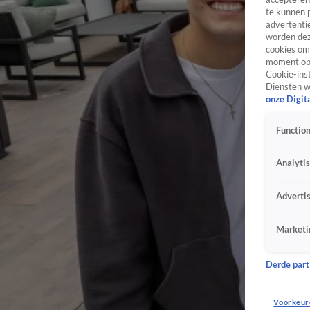
te kunnen 
advertentie
worden dez
cookies om 
moment opn
Cookie-inst
Diensten w
onze Digit
Function
Analyti
Adverti
Marketi
Derde parti
Voorkeur