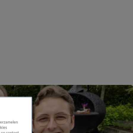
 verzamelen
okies
 en content