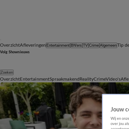
Overzicht
Afleveringen
Tip d
Entertainment
BN'ers
TV
Crime
Algemeen
Volg Shownieuws
Zoeken
Overzicht
Entertainment
Spraakmakend
Reality
Crime
Video's
Afl
Jouw c
Wij en onz
over jou al
accepteren