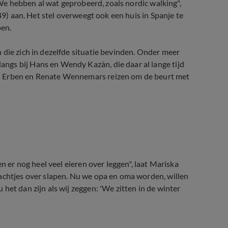
. We hebben al wat geprobeerd, zoals nordic walking",
(49) aan. Het stel overweegt ook een huis in Spanje te
oen.
 die zich in dezelfde situatie bevinden. Onder meer
ngs bij Hans en Wendy Kazàn, die daar al lange tijd
n Erben en Renate Wennemars reizen om de beurt met
auer bekendgemaakt
n er nog heel veel eieren over leggen", laat Mariska
nachtjes over slapen. Nu we opa en oma worden, willen
het dan zijn als wij zeggen: 'We zitten in de winter