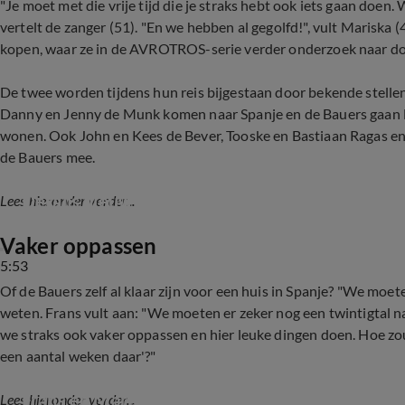
"Je moet met die vrije tijd die je straks hebt ook iets gaan doen
vertelt de zanger (51). "En we hebben al gegolfd!", vult Mariska 
kopen, waar ze in de AVROTROS-serie verder onderzoek naar d
De twee worden tijdens hun reis bijgestaan door bekende stellen
Danny en Jenny de Munk komen naar Spanje en de Bauers gaan la
wonen. Ook John en Kees de Bever, Tooske en Bastiaan Ragas e
de Bauers mee.
Details nieuw programma Frans en Mariska B
Lees hieronder verder...
Vaker oppassen
5:53
Of de Bauers zelf al klaar zijn voor een huis in Spanje? "We moete
weten. Frans vult aan: "We moeten er zeker nog een twintigtal 
we straks ook vaker oppassen en hier leuke dingen doen. Hoe zou 
een aantal weken daar'?"
Frans en Mariska Bauer worden opa en oma
Lees hieronder verder...