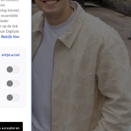
van
ing intrekt,
 essentiële
 ieder
 op de link
nze Digitale
Bekijk hier
Altijd actief
s accepteren