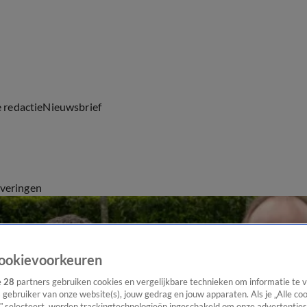
e redactie
Nieuwsbrief
everingen
ookievoorkeuren
e
28
partners gebruiken cookies en vergelijkbare technieken om informatie te
s gebruiker van onze website(s), jouw gedrag en jouw apparaten. Als je „Alle co
” selecteert, worden trackingtechnologieën ingeschakeld om onze advertenties