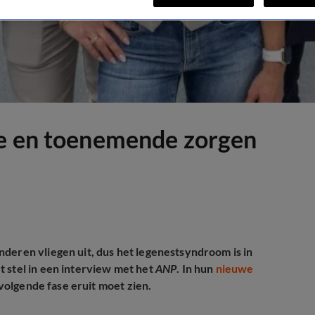
ie en toenemende zorgen
deren vliegen uit, dus het legenestsyndroom is in
 stel in een interview met het
ANP
. In hun
nieuwe
volgende fase eruit moet zien.