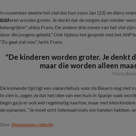
In november deelde het stel dat hun zoon Jan (23) en diens vrie
2:27
kinderen worden groter. Je denkt dat de zorgen dan minder word
belangrijker", aldus Frans. De andere drie zonen van het stel zij
door die jongens gebeld." Ook tijdens het gesprek met het
ANP
b
"Zo gaat dat nou", lacht Frans.
"De kinderen worden groter. Je denkt 
maar die worden alleen maar 
Frans Bau
De komende tijd ligt een vakantiehuis voor de Bauers nog niet in 
te zien is, zagen ze dat het idee van een huis in Spanje vaak word
begin ga je er ook wel regelmatig naartoe, maar met kleinkinderen
de opnames. "Je moet echt helemaal niets om handen hebben, wil
Door
Shownieuws-redactie