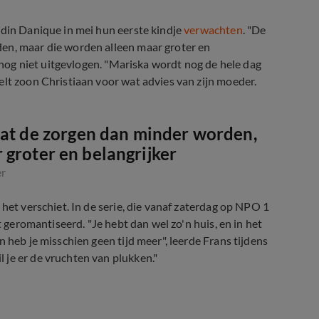
ndin Danique in mei hun eerste kindje
verwachten
. "De
en, maar die worden alleen maar groter en
n nog niet uitgevlogen. "Mariska wordt nog de hele dag
elt zoon Christiaan voor wat advies van zijn moeder.
dat de zorgen dan minder worden,
groter en belangrijker
er
het verschiet. In de serie, die vanaf zaterdag op NPO 1
t geromantiseerd. "Je hebt dan wel zo'n huis, en in het
 heb je misschien geen tijd meer", leerde Frans tijdens
 je er de vruchten van plukken."