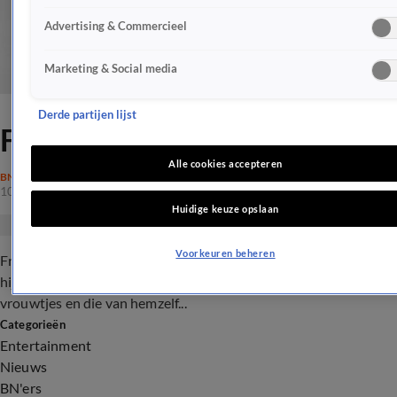
Advertising & Commercieel
Marketing & Social media
Derde partijen lijst
Frans Bauer sjanst erop los
Alle cookies accepteren
BN'ERS
10 aug 2017, 23:23
Huidige keuze opslaan
Voorkeuren beheren
Frans Bauer is op vakantie in Spanje. Nu hij is afgevallen checkt
hij gelijk hoe goed hij nog in de markt ligt bij de Spaanse
vrouwtjes en die van hemzelf...
Categorieën
Entertainment
Nieuws
BN'ers