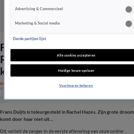
Advertising & Commercieel
Marketing & Social media
Derde partijen lijst
Frans Duijts gekwetst door
Rachel Hazes: ‘Als ik de kans
Alle cookies accepteren
krijg...’
Huidige keuze opslaan
BN'ERS
Voorkeuren beheren
4 feb 2025, 17:06
Frans Duijts is teleurgesteld in Rachel Hazes. Zijn grote droom
komt door haar niet uit...
Dit vertelt de zanger in de eerste aflevering van onze online