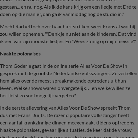
gestaan... en nu nog. Als ik de kans krijg om een liedje met Dré te
doen op die manier, dan ga ik vanmiddag nog de studio in."
Mocht Rachel toch over haar hart strijken, weet Frans al wat hij
zou willen opnemen. "'Denk je nu niet aan de kinderen'. Dat vind
ik een van zijn mooiste liedjes. En 'Wees zuinig op mijn meissie'."
Naakte polonaises
Thom Goderie gaat in de online serie Alles Voor De Show in
gesprek met de grootste Nederlandse volkszangers. Ze vertellen
hem alles over de meest spraakmakende optredens uit hun
leven. Welke shows waren onvergetelijk… en welke willen ze
het liefst zo snel mogelijk vergeten?
In de eerste aflevering van Alles Voor De Show spreekt Thom
dus met Frans Duijts. De razend populaire volkszanger heeft
een aantal krankzinnige dingen meegemaakt tijdens optredens.
Naakte polonaises, gevaarlijke situaties, de keer dat de vrouw
die hem geboekt had hem probeerde te versieren met haar man