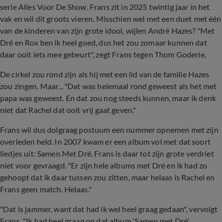
serie Alles Voor De Show. Frans zit in 2025 twintig jaar in het
vak en wil dit groots vieren. Misschien wel met een duet met één
van de kinderen van zijn grote idool, wijlen André Hazes? "Met
Dré en Rox ben ik heel goed, dus het zou zomaar kunnen dat
daar ooit iets mee gebeurt", zegt Frans tegen Thom Goderie.
De cirkel zou rond zijn als hij met een lid van de familie Hazes
zou zingen. Maar... "Dat was helemaal rond geweest als het met
papa was geweest. En dat zou nog steeds kunnen, maar ik denk
niet dat Rachel dat ooit vrij gaat geven."
Frans wil dus dolgraag postuum een nummer opnemen met zijn
overleden held. In 2007 kwam er een album vol met dat soort
liedjes uit: Samen Met Dré. Frans is daar tot zijn grote verdriet
niet voor gevraagd. "Er zijn hele albums met Dré en ik had zo
gehoopt dat ik daar tussen zou zitten, maar helaas is Rachel en
Frans geen match. Helaas."
"Dat is jammer, want dat had ik wel heel graag gedaan", vervolgt
Frans. "Ik had heel graag op dat album 'Samen met Dré'