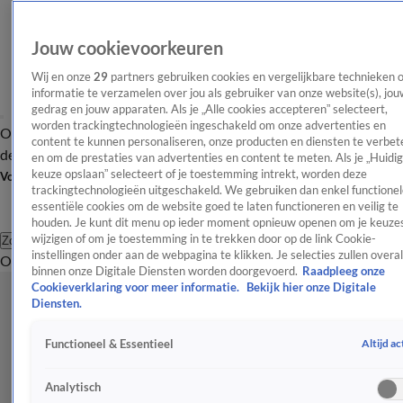
Jouw cookievoorkeuren
Wij en onze
29
partners gebruiken cookies en vergelijkbare technieken 
informatie te verzamelen over jou als gebruiker van onze website(s), jou
gedrag en jouw apparaten. Als je „Alle cookies accepteren” selecteert,
worden trackingtechnologieën ingeschakeld om onze advertenties en
Overzicht
Afleveringen
Tip
Entertainment
BN'ers
TV
Crime
Algemeen
content te kunnen personaliseren, onze producten en diensten te verbet
de redactie
Nieuwsbrief
en om de prestaties van advertenties en content te meten. Als je „Huidi
keuze opslaan” selecteert of je toestemming intrekt, worden deze
Volg Shownieuws
trackingtechnologieën uitgeschakeld. We gebruiken dan enkel functionel
essentiële cookies om de website goed te laten functioneren en veilig te
houden. Je kunt dit menu op ieder moment opnieuw openen om je keuzes
wijzigen of om je toestemming in te trekken door op de link Cookie-
Zoeken
instellingen onder aan de webpagina te klikken. Je selecties zullen overal
Overzicht
Entertainment
Spraakmakend
Reality
Crime
Video's
Afl
binnen onze Digitale Diensten worden doorgevoerd.
Raadpleeg onze
Cookieverklaring voor meer informatie.
Bekijk hier onze Digitale
Diensten.
Altijd ac
Functioneel & Essentieel
Analytisch