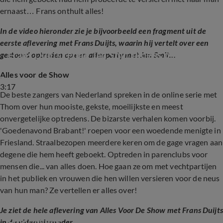
ernaast… Frans onthult alles!
In de video hieronder zie je bijvoorbeeld een fragment uit de
eerste aflevering met Frans Duijts, waarin hij vertelt over een
Frans Duijts redde Jan Smit tijdens plaspauze
gestoord optreden op een afterparty met Jan Smit...
Alles voor de Show
3:17
De beste zangers van Nederland spreken in de online serie met
Thom over hun mooiste, gekste, moeilijkste en meest
onvergetelijke optredens. De bizarste verhalen komen voorbij.
'Goedenavond Brabant!' roepen voor een woedende menigte in
Friesland. Straalbezopen meerdere keren om de gage vragen aan
degene die hem heeft geboekt. Optreden in parenclubs voor
mensen die... van alles doen. Hoe gaan ze om met vechtpartijen
in het publiek en vrouwen die hen willen versieren voor de neus
van hun man? Ze vertellen er alles over!
Je ziet de hele aflevering van Alles Voor De Show met Frans Duijts
Frans Duijts
in de video hieronder...