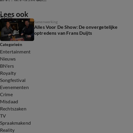
Lees ook
34:09
Samenwerking
Alles Voor De Show: De onvergetelijke
optredens van Frans Duijts
Categorieën
Entertainment
Nieuws
BN'ers
Royalty
Songfestival
Evenementen
Crime
Misdaad
Rechtszaken
TV
Spraakmakend
Reality