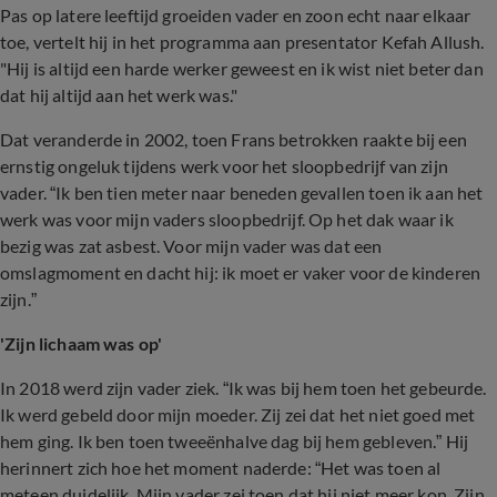
Pas op latere leeftijd groeiden vader en zoon echt naar elkaar
toe, vertelt hij in het programma aan presentator Kefah Allush.
"Hij is altijd een harde werker geweest en ik wist niet beter dan
dat hij altijd aan het werk was."
Dat veranderde in 2002, toen Frans betrokken raakte bij een
ernstig ongeluk tijdens werk voor het sloopbedrijf van zijn
vader. “Ik ben tien meter naar beneden gevallen toen ik aan het
werk was voor mijn vaders sloopbedrijf. Op het dak waar ik
bezig was zat asbest. Voor mijn vader was dat een
omslagmoment en dacht hij: ik moet er vaker voor de kinderen
zijn.”
'Zijn lichaam was op'
In 2018 werd zijn vader ziek. “Ik was bij hem toen het gebeurde.
Ik werd gebeld door mijn moeder. Zij zei dat het niet goed met
hem ging. Ik ben toen tweeënhalve dag bij hem gebleven.” Hij
herinnert zich hoe het moment naderde: “Het was toen al
meteen duidelijk. Mijn vader zei toen dat hij niet meer kon. Zijn