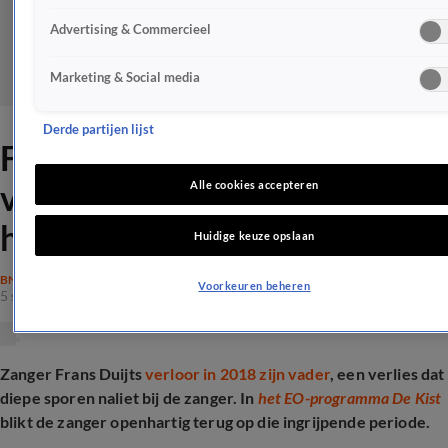
Advertising & Commercieel
Marketing & Social media
Derde partijen lijst
Frans Duijts mist overleden
vader: 'In alles wat ik doe is
Alle cookies accepteren
hij bij me'
Huidige keuze opslaan
BN'ERS
Voorkeuren beheren
5 sep 2025, 15:28
Zanger Frans Duijts
verloor in 2018 zijn vader
, een verlies dat
diepe sporen naliet bij de zanger. In
het EO-programma De Kist
blikt de zanger openhartig terug op die ingrijpende periode.