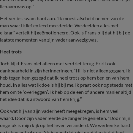
lichaam was op.”
Het verlies kwam hard aan. “Ik moest afscheid nemen van de
man waar ik lief en leed mee deelde. We deelden alles met
elkaar,” vertelt hij geëmotioneerd. Ook is Frans blij dat hij bij de
laatste momenten van zijn vader aanwezig was.
Heel trots
Toch kijkt Frans niet alleen met verdriet terug. Er zit ook
dankbaarheid in zijn herinneringen. “Hij is niet alleen gegaan. Ik
heb tegen hem gezegd dat ik heel trots op hem ben en van hem
houd. In alles wat ik doe is hij bij me. Ik praat ook nog steeds met
hem om te ‘overleggen’. Ik heb op de een of andere manier altijd
het idee dat ik antwoord van hem krijg.”
Ook wat hij van zijn vader heeft meegekregen, is hem veel
waard. Door zijn vader leerde de zanger te genieten. "Door mijn
ongeluk is mijn kijk op het leven veranderd. We werken keihard
en ik ben er trots op. Als iemand dat niet gunt dan is dat heel