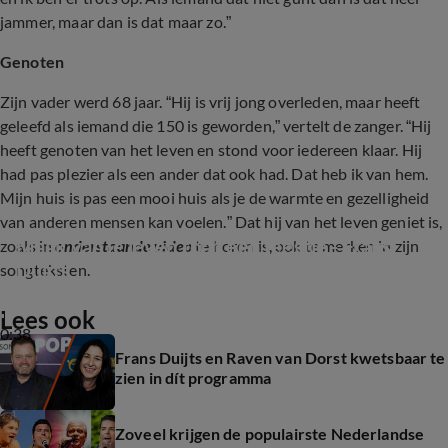
jammer, maar dan is dat maar zo.”
Genoten
Zijn vader werd 68 jaar. “Hij is vrij jong overleden, maar heeft
geleefd als iemand die 150 is geworden,” vertelt de zanger. “Hij
heeft genoten van het leven en stond voor iedereen klaar. Hij
had pas plezier als een ander dat ook had. Dat heb ik van hem.
Mijn huis is pas een mooi huis als je de warmte en gezelligheid
van anderen mensen kan voelen.” Dat hij van het leven geniet is,
Maak van je leven toch een feestje - Frans 
zoals in
onderstaande video
te horen is, ook te merken in zijn
Duijts
songteksten.
Lees ook
0:38
Frans Duijts en Raven van Dorst kwetsbaar te
zien in dít programma
Zoveel krijgen de populairste Nederlandse