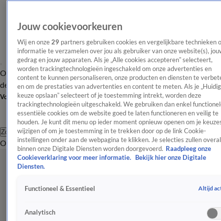
Jouw cookievoorkeuren
Wij en onze
29
partners gebruiken cookies en vergelijkbare technieken 
informatie te verzamelen over jou als gebruiker van onze website(s), jou
gedrag en jouw apparaten. Als je „Alle cookies accepteren” selecteert,
worden trackingtechnologieën ingeschakeld om onze advertenties en
Overzicht
Afleveringen
Tip
Entertainment
BN'ers
TV
Crime
Algemeen
content te kunnen personaliseren, onze producten en diensten te verbet
de redactie
Nieuwsbrief
en om de prestaties van advertenties en content te meten. Als je „Huidi
keuze opslaan” selecteert of je toestemming intrekt, worden deze
Volg Shownieuws
trackingtechnologieën uitgeschakeld. We gebruiken dan enkel functionel
essentiële cookies om de website goed te laten functioneren en veilig te
houden. Je kunt dit menu op ieder moment opnieuw openen om je keuzes
wijzigen of om je toestemming in te trekken door op de link Cookie-
Zoeken
instellingen onder aan de webpagina te klikken. Je selecties zullen overal
Overzicht
Entertainment
Spraakmakend
Reality
Crime
Video's
Afl
binnen onze Digitale Diensten worden doorgevoerd.
Raadpleeg onze
Cookieverklaring voor meer informatie.
Bekijk hier onze Digitale
Diensten.
Altijd ac
Functioneel & Essentieel
Analytisch