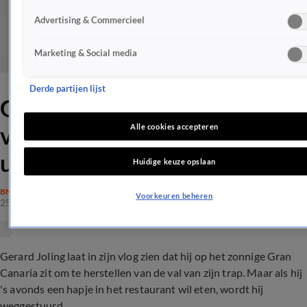
Advertising & Commercieel
Marketing & Social media
Derde partijen lijst
Gerard Joling
vijfsterrenrestaurant
Alle cookies accepteren
uitgezet!
Huidige keuze opslaan
BN'ERS
Voorkeuren beheren
25 okt 2017, 12:02
Gerard Joling laat in zijn vlog zien dat hij op het zonnige Gran
Canaria zit om te herstellen van de val van zijn trap. Maar als hij
's avonds een hapje in het restaurant wil eten, wordt hij
weggestuurd.