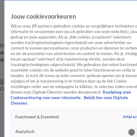
Jouw cookievoorkeuren
Wij en onze
29
partners gebruiken cookies en vergelijkbare technieken 
informatie te verzamelen over jou als gebruiker van onze website(s), jou
gedrag en jouw apparaten. Als je „Alle cookies accepteren” selecteert,
worden trackingtechnologieën ingeschakeld om onze advertenties en
Overzicht
Afleveringen
Tip
Entertainment
BN'ers
TV
Crime
Algemeen
content te kunnen personaliseren, onze producten en diensten te verbet
de redactie
Nieuwsbrief
en om de prestaties van advertenties en content te meten. Als je „Huidi
keuze opslaan” selecteert of je toestemming intrekt, worden deze
Volg Shownieuws
trackingtechnologieën uitgeschakeld. We gebruiken dan enkel functionel
essentiële cookies om de website goed te laten functioneren en veilig te
houden. Je kunt dit menu op ieder moment opnieuw openen om je keuzes
wijzigen of om je toestemming in te trekken door op de link Cookie-
Zoeken
instellingen onder aan de webpagina te klikken. Je selecties zullen overal
Overzicht
Entertainment
Spraakmakend
Reality
Crime
Video's
Afl
binnen onze Digitale Diensten worden doorgevoerd.
Raadpleeg onze
Cookieverklaring voor meer informatie.
Bekijk hier onze Digitale
Diensten.
Altijd ac
Functioneel & Essentieel
Analytisch